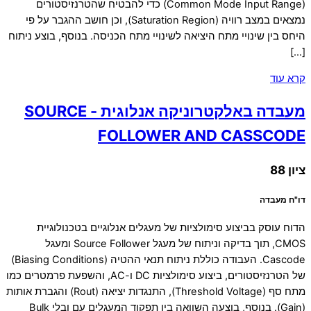
(Common Mode Input Range) כדי להבטיח שהטרנזיסטורים
נמצאים במצב רוויה (Saturation Region), וכן חושב ההגבר על פי
היחס בין שינויי מתח היציאה לשינויי מתח הכניסה. בנוסף, בוצע ניתוח
[…]
קרא עוד
מעבדה באלקטרוניקה אנלוגית - SOURCE
FOLLOWER AND CASSCODE
ציון 88
דו"ח מעבדה
הדוח עוסק בביצוע סימולציות של מעגלים אנלוגיים בטכנולוגיית
CMOS, תוך בדיקה וניתוח של מעגל Source Follower ומעגל
Cascode. העבודה כוללת ניתוח תנאי ההטיה (Biasing Conditions)
של הטרנזיסטורים, ביצוע סימולציות DC ו-AC, והשפעת פרמטרים כמו
מתח סף (Threshold Voltage), התנגדות יציאה (Rout) והגברת אותות
(Gain). בנוסף, בוצעה השוואה בין תפקוד המעגלים עם ובלי Bulk