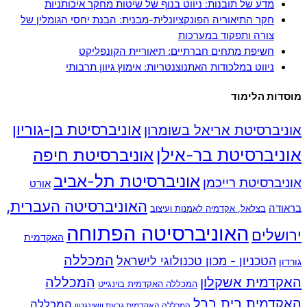
מדע של תובנות: ניווט בנוף של שיטות מחקר איכותניות
חקר התיאוריה הפונקציונלית-מבנית: הבנת יחסי הגומלין של
צורה ותפקוד במערכות
חשיפת מתחים חברתיים: תיאוריית הקונפליקט
ניווט במלכודות האתנוצנטריות: אימוץ גיוון תרבותי
מוסדות הלימוד
אוניברסיטת בן-גוריון
אוניברסיטת אריאל בשומרון
אוניברסיטת בר-אילן
אוניברסיטת חיפה
אוניברסיטת תל-אביב
אוניברסיטת רייכמן
אורט
האוניברסיטה העברית,
בראודה
בצלאל, אקדמיה לאמנות ועיצוב
האוניברסיטה הפתוחה
ירושלים
האקדמית
המכללה
הטכניון - מכון טכנולוגי לישראל
גורדון
האקדמית אשקלון
המכללה
המכללה האקדמית בוינגייט
האקדמית בית ברל
המכללה
המכללה האקדמית גבעת וושינגטון