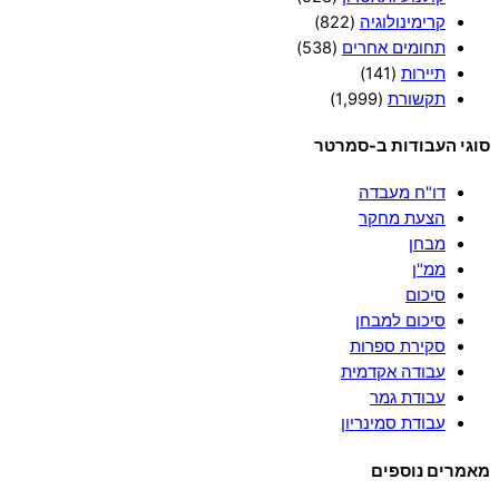
קרימינולוגיה
(822)
תחומים אחרים
(538)
תיירות
(141)
תקשורת
(1,999)
סוגי העבודות ב-סמרטר
דו"ח מעבדה
הצעת מחקר
מבחן
ממ"ן
סיכום
סיכום למבחן
סקירת ספרות
עבודה אקדמית
עבודת גמר
עבודת סמינריון
מאמרים נוספים