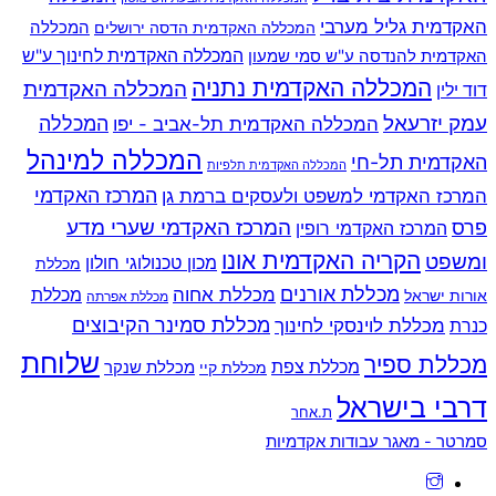
האקדמית גליל מערבי
המכללה
המכללה האקדמית הדסה ירושלים
האקדמית להנדסה ע"ש סמי שמעון
המכללה האקדמית לחינוך ע"ש
המכללה האקדמית נתניה
המכללה האקדמית
דוד ילין
עמק יזרעאל
המכללה
המכללה האקדמית תל-אביב - יפו
המכללה למינהל
האקדמית תל-חי
המכללה האקדמית תלפיות
המרכז האקדמי למשפט ולעסקים ברמת גן
המרכז האקדמי
המרכז האקדמי שערי מדע
פרס
המרכז האקדמי רופין
הקריה האקדמית אונו
ומשפט
מכון טכנולוגי חולון
מכללת
מכללת אורנים
מכללת אחוה
מכללת
אורות ישראל
מכללת אפרתה
מכללת סמינר הקיבוצים
כנרת
מכללת לוינסקי לחינוך
שלוחת
מכללת ספיר
מכללת צפת
מכללת שנקר
מכללת קיי
דרבי בישראל
ת.אחר
Back
סמרטר - מאגר עבודות אקדמיות
To
Top