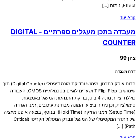
Effect, ניתוח […]
קרא עוד
מעבדה בתכן מעגלים ספרתיים - DIGITAL
COUNTER
ציון 99
דו"ח מעבדה
הדוח עוסק בתכנון, מימוש ובדיקת מונה דיגיטלי (Digital Counter) תוך
שימוש ב-T Flip-Flop ושערים לוגיים בטכנולוגיית CMOS. העבודה
כוללת יצירת מונה 4 ביט, בדיקת התנהגות המעגל באמצעות
סימולציות, וכן ניתוח ביצועי המונה מבחינת עיכובים, זמני הגדרה
(Setup Time) וזמני החזקה (Hold Time). בנוסף, בוצעה אופטימיזציה
של התדר המקסימלי של המעגל ונבדק המסלול הקריטי (Critical
Path) […]
קרא עוד