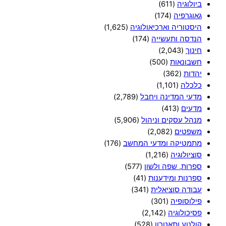
ביולוגיה
(611)
גאוגרפיה
(174)
היסטוריה וארכיאולוגיה
(1,625)
הנדסה ותעשייה
(174)
חינוך
(2,043)
חשבונאות
(500)
יהדות
(362)
כלכלה
(1,101)
מדעי המדינה ויחבל
(2,789)
מדעים
(413)
מנהל עסקים וניהול
(5,906)
משפטים
(2,082)
מתמטיקה ומדעי המחשב
(176)
סוציולוגיה
(1,216)
ספרות, שפה ולשון
(577)
ספרנות ומידענות
(41)
עבודה סוציאלית
(341)
פילוסופיה
(301)
פסיכולוגיה
(2,142)
קולנוע ותאטרון
(528)