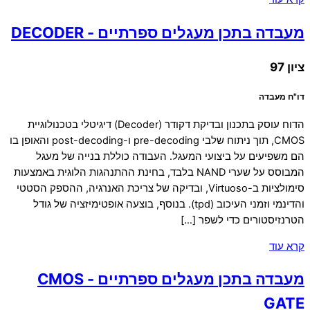
מעבדה בתכן מעגלים ספרתיים - DECODER
ציון 97
דו"ח מעבדה
הדוח עוסק בתכנון ובדיקת דקודר (Decoder) דיגיטלי בטכנולוגיית
CMOS, תוך ניתוח שלבי pre-decoding ו-post-decoding והאופן בו
הם משפיעים על ביצועי המעגל. העבודה כוללת בנייה של מעגל
המבוסס על שערי NAND בלבד, בחינת ההתנהגות הלוגית באמצעות
סימולציות ב-Virtuoso, ובדיקה של צריכת האנרגיה, ההספק הסטטי
והדינמי וזמני העיכוב (tpd). בנוסף, בוצעה אופטימיזציה של גודל
הטרנזיסטורים כדי לשפר […]
קרא עוד
מעבדה בתכן מעגלים ספרתיים - CMOS
GATE