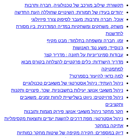
תקשורת: שילוב מורכב של טכנולוגיה, חברה ותרבות
יהודים בעידן של תמורות: השינויים שחוללה העת החדשה
אוכל, חברה ותרבות: מעבר לסיפוק צורך פיזיולוגי
משחק, משחקים ומשחקיות במדיה המודרנית: בין מסורת
לחדשנות
זמן, חברה ומשפחה בתלמוד: מבט מקיף
ג'נוסייד: פשע נגד האנושות
עבודות סמינריוניות על תזונה : מדריך קצר
מדריך הישרדות: כלים פרקטיים להצלחה בקורס מבוא
למתמטיקה
למה כדאי להיעזר בסמרטר?
ניהול העתיד: ניהול אסטרטגי של משאבים טכנולוגיים
ניהול משאבי אנוש: יעילות בחשבוניות, שכר, פיצויים ותקנות
ניהול פרויקטים: ניווט בשלישיית לוחות זמנים, משאבים
ותקציבים
חקר מחקר ניהול משאבי אנוש: פירוק מגמות ותובנות
ניהול אסטרטגי: מפת דרכים להשגת יעדים ותוצאות מקסימליות
אתיקה במחקר
דיוק במספרים: חקירה מקיפה של שיטות מחקר כמותיות