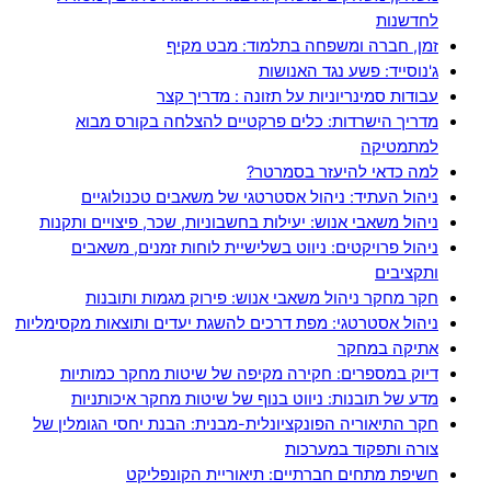
לחדשנות
זמן, חברה ומשפחה בתלמוד: מבט מקיף
ג'נוסייד: פשע נגד האנושות
עבודות סמינריוניות על תזונה : מדריך קצר
מדריך הישרדות: כלים פרקטיים להצלחה בקורס מבוא
למתמטיקה
למה כדאי להיעזר בסמרטר?
ניהול העתיד: ניהול אסטרטגי של משאבים טכנולוגיים
ניהול משאבי אנוש: יעילות בחשבוניות, שכר, פיצויים ותקנות
ניהול פרויקטים: ניווט בשלישיית לוחות זמנים, משאבים
ותקציבים
חקר מחקר ניהול משאבי אנוש: פירוק מגמות ותובנות
ניהול אסטרטגי: מפת דרכים להשגת יעדים ותוצאות מקסימליות
אתיקה במחקר
דיוק במספרים: חקירה מקיפה של שיטות מחקר כמותיות
מדע של תובנות: ניווט בנוף של שיטות מחקר איכותניות
חקר התיאוריה הפונקציונלית-מבנית: הבנת יחסי הגומלין של
צורה ותפקוד במערכות
חשיפת מתחים חברתיים: תיאוריית הקונפליקט