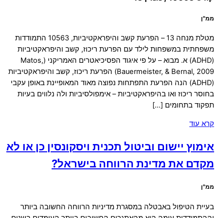
ממ"ן
מטלת מנחה 13 – הפרעת קשב והיפראקטיביות, 10563 התמודדות
משפחתית במשפחות לילד עם הפרעת ריכוז, קשב והיפראקטיביות
(ADHD) א. מבוא – על פי איגוד הפסיכיאטרים האמריקני (Matos,
Bauermeister, & Bernal, 2009) הפרעת ריכוז, קשב והיפראקטיביות
(ADHD) הנה הפרעת התפתחות נפוצה מאוד המאופיינת באופן עקבי
בחוסר ריכוז ואו בהיפראקטיביות – אימפולסיביות ולה נלווים בעיות
תפקוד בתחומים […]
קרא עוד
אימוץ יישום וביטול תכנית ויסקונסין כן או לא
מקדם את מדינת הרווחה בישראל?
ממ"ן
בעיית הטיפול באבטלה במסגרת מדיניות הרווחה החשובה ביותר
וההתמודדות עימה היא מהאתגרים החשובים ביותר העומדים בשנים