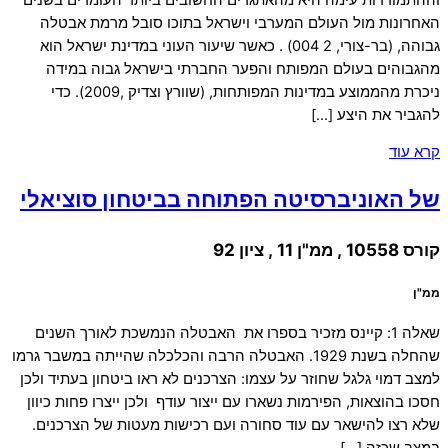
האחרונות מול העולם המערבי וישראל בתוכו סובל מרמת אבטלה
גבוהה, (בר-צורי, 2 004) . כאשר שיעור העוני במדינת ישראל הוא
מהגבוהים בעולם המפותח והפער החברתי בישראל גבוה במידה
ניכרת מהממוצע במדינות המפותחות, (שוורץ וצדיק ,2009). כדי
להגביר את היצע […]
קרא עוד
של האוניברסיטה הפתוחה בביטחון סוציאלי
קורס 10558 , ממ"ן 11 , ציון 92
ממ"ן
שאלה 1: קיינס מזכיר בספרו את האבטלה הנמשכת לאורך השנים
שהחלה בשנת 1929. האבטלה הרבה והכלכלה שהייתה במשבר גרמו
למצב דמוי גלגל שחוזר על עצמו: הצרכנים לא ראו ביטחון בעתיד ולכן
חסכו בהוצאות, הפירמות נשארו עם ייצור עודף ולכן ייצרו פחות כיוון
שלא רצו להישאר עם עוד סחורה ועם רכישות מעטות של הצרכנים.