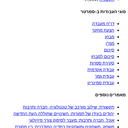
סוגי העבודות ב-סמרטר
דו"ח מעבדה
הצעת מחקר
מבחן
ממ"ן
סיכום
סיכום למבחן
סקירת ספרות
עבודה אקדמית
עבודת גמר
עבודת סמינריון
מאמרים נוספים
תקשורת: שילוב מורכב של טכנולוגיה, חברה ותרבות
יהודים בעידן של תמורות: השינויים שחוללה העת החדשה
אוכל, חברה ותרבות: מעבר לסיפוק צורך פיזיולוגי
משחק, משחקים ומשחקיות במדיה המודרנית: בין מסורת