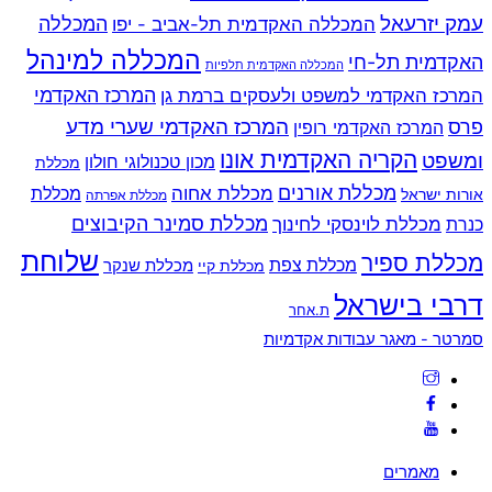
עמק יזרעאל
המכללה
המכללה האקדמית תל-אביב - יפו
המכללה למינהל
האקדמית תל-חי
המכללה האקדמית תלפיות
המרכז האקדמי למשפט ולעסקים ברמת גן
המרכז האקדמי
המרכז האקדמי שערי מדע
פרס
המרכז האקדמי רופין
הקריה האקדמית אונו
ומשפט
מכון טכנולוגי חולון
מכללת
מכללת אורנים
מכללת אחוה
מכללת
אורות ישראל
מכללת אפרתה
מכללת סמינר הקיבוצים
כנרת
מכללת לוינסקי לחינוך
שלוחת
מכללת ספיר
מכללת צפת
מכללת שנקר
מכללת קיי
דרבי בישראל
ת.אחר
Back
סמרטר - מאגר עבודות אקדמיות
To
Top
מאמרים