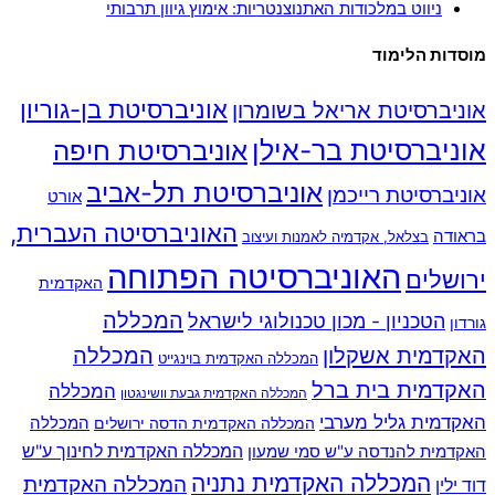
ניווט במלכודות האתנוצנטריות: אימוץ גיוון תרבותי
מוסדות הלימוד
אוניברסיטת בן-גוריון
אוניברסיטת אריאל בשומרון
אוניברסיטת בר-אילן
אוניברסיטת חיפה
אוניברסיטת תל-אביב
אוניברסיטת רייכמן
אורט
האוניברסיטה העברית,
בראודה
בצלאל, אקדמיה לאמנות ועיצוב
האוניברסיטה הפתוחה
ירושלים
האקדמית
המכללה
הטכניון - מכון טכנולוגי לישראל
גורדון
האקדמית אשקלון
המכללה
המכללה האקדמית בוינגייט
האקדמית בית ברל
המכללה
המכללה האקדמית גבעת וושינגטון
האקדמית גליל מערבי
המכללה
המכללה האקדמית הדסה ירושלים
האקדמית להנדסה ע"ש סמי שמעון
המכללה האקדמית לחינוך ע"ש
המכללה האקדמית נתניה
המכללה האקדמית
דוד ילין