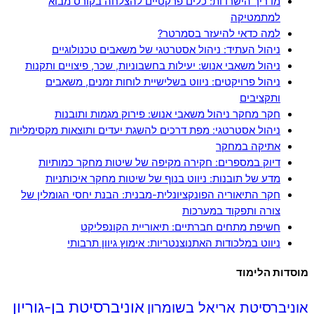
מדריך הישרדות: כלים פרקטיים להצלחה בקורס מבוא
למתמטיקה
למה כדאי להיעזר בסמרטר?
ניהול העתיד: ניהול אסטרטגי של משאבים טכנולוגיים
ניהול משאבי אנוש: יעילות בחשבוניות, שכר, פיצויים ותקנות
ניהול פרויקטים: ניווט בשלישיית לוחות זמנים, משאבים
ותקציבים
חקר מחקר ניהול משאבי אנוש: פירוק מגמות ותובנות
ניהול אסטרטגי: מפת דרכים להשגת יעדים ותוצאות מקסימליות
אתיקה במחקר
דיוק במספרים: חקירה מקיפה של שיטות מחקר כמותיות
מדע של תובנות: ניווט בנוף של שיטות מחקר איכותניות
חקר התיאוריה הפונקציונלית-מבנית: הבנת יחסי הגומלין של
צורה ותפקוד במערכות
חשיפת מתחים חברתיים: תיאוריית הקונפליקט
ניווט במלכודות האתנוצנטריות: אימוץ גיוון תרבותי
מוסדות הלימוד
אוניברסיטת בן-גוריון
אוניברסיטת אריאל בשומרון