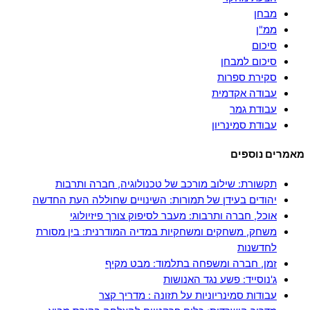
מבחן
ממ"ן
סיכום
סיכום למבחן
סקירת ספרות
עבודה אקדמית
עבודת גמר
עבודת סמינריון
מאמרים נוספים
תקשורת: שילוב מורכב של טכנולוגיה, חברה ותרבות
יהודים בעידן של תמורות: השינויים שחוללה העת החדשה
אוכל, חברה ותרבות: מעבר לסיפוק צורך פיזיולוגי
משחק, משחקים ומשחקיות במדיה המודרנית: בין מסורת
לחדשנות
זמן, חברה ומשפחה בתלמוד: מבט מקיף
ג'נוסייד: פשע נגד האנושות
עבודות סמינריוניות על תזונה : מדריך קצר