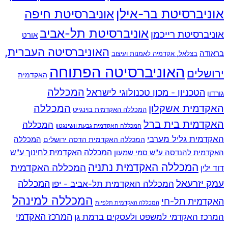
אוניברסיטת בר-אילן
אוניברסיטת חיפה
אוניברסיטת תל-אביב
אוניברסיטת רייכמן
אורט
האוניברסיטה העברית,
בראודה
בצלאל, אקדמיה לאמנות ועיצוב
האוניברסיטה הפתוחה
ירושלים
האקדמית
המכללה
הטכניון - מכון טכנולוגי לישראל
גורדון
האקדמית אשקלון
המכללה
המכללה האקדמית בוינגייט
האקדמית בית ברל
המכללה
המכללה האקדמית גבעת וושינגטון
האקדמית גליל מערבי
המכללה
המכללה האקדמית הדסה ירושלים
האקדמית להנדסה ע"ש סמי שמעון
המכללה האקדמית לחינוך ע"ש
המכללה האקדמית נתניה
המכללה האקדמית
דוד ילין
עמק יזרעאל
המכללה
המכללה האקדמית תל-אביב - יפו
המכללה למינהל
האקדמית תל-חי
המכללה האקדמית תלפיות
המרכז האקדמי למשפט ולעסקים ברמת גן
המרכז האקדמי