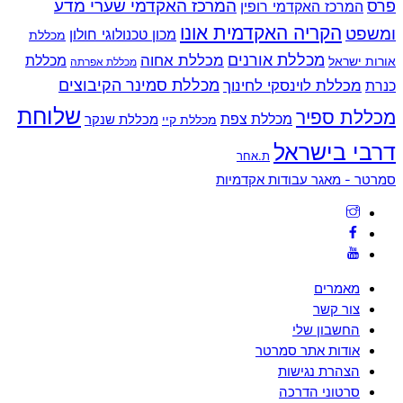
המרכז האקדמי שערי מדע
פרס
המרכז האקדמי רופין
הקריה האקדמית אונו
ומשפט
מכון טכנולוגי חולון
מכללת
מכללת אורנים
מכללת אחוה
מכללת
אורות ישראל
מכללת אפרתה
מכללת סמינר הקיבוצים
כנרת
מכללת לוינסקי לחינוך
שלוחת
מכללת ספיר
מכללת צפת
מכללת שנקר
מכללת קיי
דרבי בישראל
ת.אחר
Back
סמרטר - מאגר עבודות אקדמיות
To
Top
מאמרים
צור קשר
החשבון שלי
אודות אתר סמרטר
הצהרת נגישות
סרטוני הדרכה