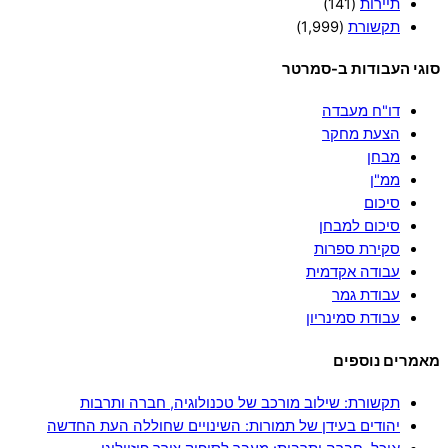
תיירות
(141)
תקשורת
(1,999)
סוגי העבודות ב-סמרטר
דו"ח מעבדה
הצעת מחקר
מבחן
ממ"ן
סיכום
סיכום למבחן
סקירת ספרות
עבודה אקדמית
עבודת גמר
עבודת סמינריון
מאמרים נוספים
תקשורת: שילוב מורכב של טכנולוגיה, חברה ותרבות
יהודים בעידן של תמורות: השינויים שחוללה העת החדשה