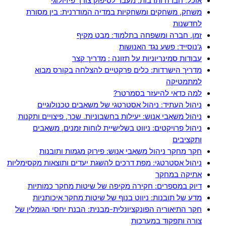
אוכל, חברה ותרבות: מעבר לסיפוק צורך פיזיולוגי
משחק, משחקים ומשחקיות במדיה המודרנית: בין מסורת
לחדשנות
זמן, חברה ומשפחה בתלמוד: מבט מקיף
ג'נוסייד: פשע נגד האנושות
עבודות סמינריוניות על תזונה : מדריך קצר
מדריך הישרדות: כלים פרקטיים להצלחה בקורס מבוא
למתמטיקה
למה כדאי להיעזר בסמרטר?
ניהול העתיד: ניהול אסטרטגי של משאבים טכנולוגיים
ניהול משאבי אנוש: יעילות בחשבוניות, שכר, פיצויים ותקנות
ניהול פרויקטים: ניווט בשלישיית לוחות זמנים, משאבים
ותקציבים
חקר מחקר ניהול משאבי אנוש: פירוק מגמות ותובנות
ניהול אסטרטגי: מפת דרכים להשגת יעדים ותוצאות מקסימליות
אתיקה במחקר
דיוק במספרים: חקירה מקיפה של שיטות מחקר כמותיות
מדע של תובנות: ניווט בנוף של שיטות מחקר איכותניות
חקר התיאוריה הפונקציונלית-מבנית: הבנת יחסי הגומלין של
צורה ותפקוד במערכות