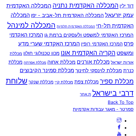
המכללה האקדמית נתניה
המכללה האקדמית
דוד ילין
עמק יזרעאל
המכללה
המכללה האקדמית תל-אביב - יפו
המכללה למינהל
האקדמית תל-חי
המכללה האקדמית תלפיות
המרכז האקדמי למשפט ולעסקים ברמת גן
המרכז האקדמי
המרכז האקדמי שערי מדע
פרס
המרכז האקדמי רופין
הקריה האקדמית אונו
ומשפט
מכון טכנולוגי חולון
מכללת
מכללת אורנים
מכללת אחוה
מכללת
אורות ישראל
מכללת אפרתה
מכללת סמינר הקיבוצים
כנרת
מכללת לוינסקי לחינוך
שלוחת
מכללת ספיר
מכללת צפת
מכללת שנקר
מכללת קיי
דרבי בישראל
ת.אחר
Back To Top
סמרטר - מאגר עבודות אקדמיות