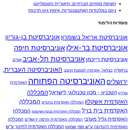
חשיפת מתחים חברתיים: תיאוריית הקונפליקט
ניווט במלכודות האתנוצנטריות: אימוץ גיוון תרבותי
מוסדות הלימוד
אוניברסיטת בן-גוריון
אוניברסיטת אריאל בשומרון
אוניברסיטת בר-אילן
אוניברסיטת חיפה
אוניברסיטת תל-אביב
אוניברסיטת רייכמן
אורט
האוניברסיטה העברית,
בראודה
בצלאל, אקדמיה לאמנות ועיצוב
האוניברסיטה הפתוחה
ירושלים
האקדמית
המכללה
הטכניון - מכון טכנולוגי לישראל
גורדון
האקדמית אשקלון
המכללה
המכללה האקדמית בוינגייט
האקדמית בית ברל
המכללה
המכללה האקדמית גבעת וושינגטון
האקדמית גליל מערבי
המכללה
המכללה האקדמית הדסה ירושלים
האקדמית להנדסה ע"ש סמי שמעון
המכללה האקדמית לחינוך ע"ש