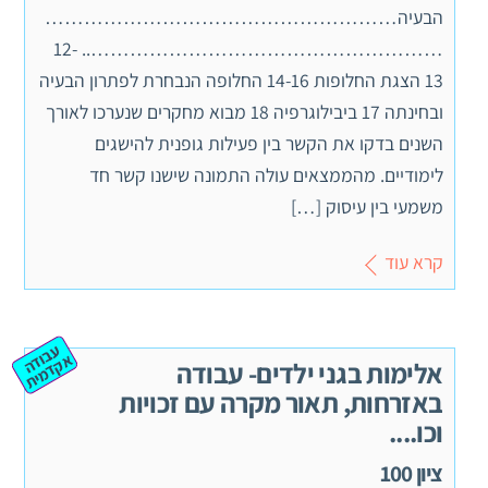
הבעיה………………………………………………
……………………………………………….. 12-
13 הצגת החלופות 14-16 החלופה הנבחרת לפתרון הבעיה
ובחינתה 17 ביבילוגרפיה 18 מבוא מחקרים שנערכו לאורך
השנים בדקו את הקשר בין פעילות גופנית להישגים
לימודיים. מהממצאים עולה התמונה שישנו קשר חד
משמעי בין עיסוק […]
קרא עוד
ע
ב
ה
ק
ד
מ
וד
א
ית
אלימות בגני ילדים- עבודה
באזרחות, תאור מקרה עם זכויות
וכו....
ציון 100