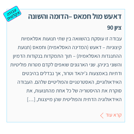
ע
ב
ה
ק
ד
מ
וד
א
ית
דאעש מול חמאס –הדומה והשונה
ציון 90
עבודה זו עוסקת בהשוואה בין שתי תנועות אסלאמיות
קיצוניות – דאעש (המדינה האסלאמית) וחמאס (תנועת
ההתנגדות האסלאמית) – תוך התמקדות בנקודות הדמיון
והשוני ביניהן. שני הארגונים שואפים לקדם מטרות פוליטיות
ודתיות באמצעות ג'יהאד וטרור, אך נבדלים בהיבטים
האידאולוגיים, האסטרטגיים והפוליטיים שלהם. העבודה
סוקרת את ההיסטוריה של כל אחת מהתנועות, את
האידאולוגיה הדתית והפוליטית שהן מייצגות, […]
קרא עוד