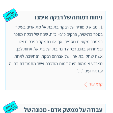
ע
ב
ה
ק
ד
מ
וד
א
ית
ניתוח דמותה של רבקה אימנו
1 . מבוא סיפוריה של רבקה בת בתואל מתוארים בעיקר
בספר בראשית, פרקים כ"ב- כ"ח. שמה של רבקה מוזכר
במספר מקומות נוספים, אך אנו נתמקד בפרקים אלו
ובמתרחש בהם. רבקה הינה בתו של בתואל, אחות לבן,
אשת יצחק ובת אחיו של אברהם רבקה, הנחשבת לאחת
מארבע אימהות הינה דמות מורכבת אשר מתמודדת בחייה
עם אירועים […]
קרא עוד
ע
ב
ה
ק
ד
מ
וד
א
ית
עבודה על ממשק אדם - מכונה של