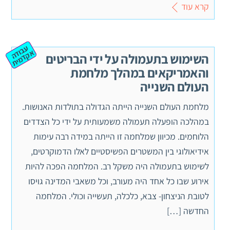
קרא עוד
ע
ב
ה
ק
ד
מ
וד
א
ית
השימוש בתעמולה על ידי הבריטים
והאמריקאים במהלך מלחמת
העולם השנייה
מלחמת העולם השנייה הייתה הגדולה בתולדות האנושות.‬
במהלכה הופעלה תעמולה משמעותית על ידי כל הצדדים
הלוחמים. מכיוון שמלחמה זו הייתה במידה רבה עימות
אידיאולוגי בין המשטרים הפשיסטיים לאלו הדמוקרטים,
לשימוש בתעמולה היה משקל רב. המלחמה הפכה להיות
אירוע שבו כל אחד היה מעורב, וכל משאבי המדינה גויסו
לטובת הניצחון- צבא, כלכלה, תעשייה וכולי. המלחמה
החדשה […]