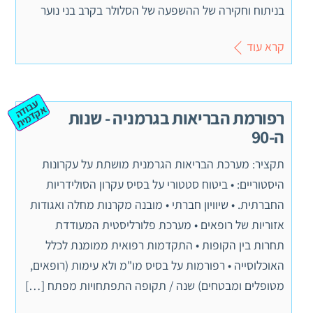
בניתוח וחקירה של ההשפעה של הסלולר בקרב בני נוער
קרא עוד
ע
ב
ה
ק
ד
מ
וד
א
ית
רפורמת הבריאות בגרמניה - שנות
ה-90
תקציר: מערכת הבריאות הגרמנית מושתת על עקרונות
היסטוריים: • ביטוח סטטורי על בסיס עקרון הסולידריות
החברתית. • שיוויון חברתי • מובנה מקרנות מחלה ואגודות
אזוריות של רופאים • מערכת פלורליסטית המעודדת
תחרות בין הקופות • התקדמות רפואית ממומנת לכלל
האוכלוסייה • רפורמות על בסיס מו"מ ולא עימות (רופאים,
מטופלים ומבטחים) שנה / תקופה התפתחויות מפתח […]