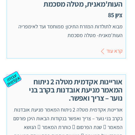
העות'מאנית, מטלה מסכמת
ציון 85
מבוא לתולדות המזרח התיכון: ממוחמד ועד לאימפריה
העות'מאנית- מטלה מסכמת
קרא עוד
ע
ב
ה
ק
ד
מ
וד
א
ית
אוריינות אקדמית מטלה 2 ניתוח
המאמר מניעת אובדנות בקרב בני
נוער – צריך ואפשר.
אוריינות אקדמית מטלה 2 ניתוח המאמר מניעת אובדנות
בקרב בני נוער – צריך ואפשר בנקודות הבאות היכן פורסם
המאמר  שנת הפרסום  כותרת המאמר  הנושא