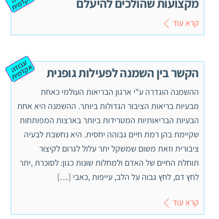
וד
א
ית
מקצועות שהולכים להיעלם
קרא עוד
ע
ב
ה
ק
ד
מ
וד
א
ית
הקשר בין השמנה לפעילות גופנית
ההשמנה הוגדרה ע"י ארגון הבריאות העולמי כאחת
מבעיות בריאות הציבור הגדולות ביותר. ההשמנה היא אחת
הבעיות הבריאותיות המטרידות ביותר בארצות המפותחות
שקיימת בהן רמת חיים גבוהה יחסית. היא נחשבת לבעיה
ציבורית וזאת משום שמשקל יתר עלול לגרום לקיצור
תוחלת החיים של האדם ולמחלות שונות כגון: לסוכרת ,יתר
לחץ דם, לחץ גבוה על הלב, עייפות ,כאבי […]
קרא עוד