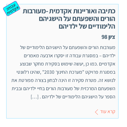
ע
ב
ה
ק
ד
מ
וד
א
ית
כתיבה ואוריינות אקדמית -מעורבות
הורים והשפעתם על הישגיהם
הלימודיים של ילדיהם
ציון 98
מעורבות הורים והשפעתם על הישגיהם הלימודיים של
ילדיהם – במסגרת עבודה זו יסקרו ארבעה מאמרים
אקדמיים .כמו כן ,יעשה שימוש בסקירת מחקר שבוצע
במסגרת פרויקט "מערכת החינוך 2030" ,שהינו רלוונטי
לנושא זה. מטרת סקירה זו הינה לבחון בצורה מפורטת את
השפעתם המרכזית של מעורבות הורים בחיי ילדיהם ובבית
הספר על הישגיהם הלימודיים של ילדיהם . […]
קרא עוד