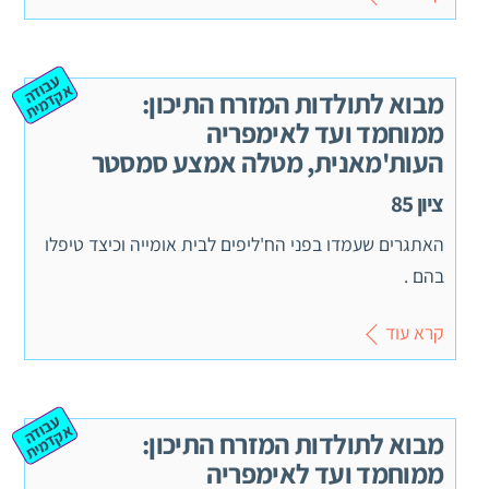
ע
ב
ה
ק
ד
מ
וד
א
ית
מבוא לתולדות המזרח התיכון:
ממוחמד ועד לאימפריה
העות'מאנית, מטלה אמצע סמסטר
ציון 85
האתגרים שעמדו בפני הח'ליפים לבית אומייה וכיצד טיפלו
בהם .
קרא עוד
ע
ב
ה
ק
ד
מ
וד
א
ית
מבוא לתולדות המזרח התיכון:
ממוחמד ועד לאימפריה