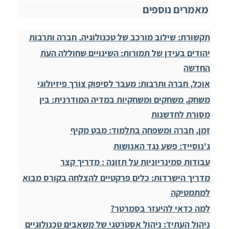
מאמרים נוספים
תקשורת: שילוב מורכב של טכנולוגיה, חברה ותרבות
יהודים בעידן של תמורות: השינויים שחוללה העת
החדשה
אוכל, חברה ותרבות: מעבר לסיפוק צורך פיזיולוגי
משחק, משחקים ומשחקיות במדיה המודרנית: בין
מסורת לחדשנות
זמן, חברה ומשפחה בתלמוד: מבט מקיף
ג'נוסייד: פשע נגד האנושות
עבודות סמינריוניות על תזונה : מדריך קצר
מדריך הישרדות: כלים פרקטיים להצלחה בקורס מבוא
למתמטיקה
למה כדאי להיעזר בסמרטר?
ניהול העתיד: ניהול אסטרטגי של משאבים טכנולוגיים