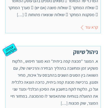
המרכזי של המאמר  נושאים נוספים בהם עוסק המאמר
 שאלת המחקר  שאלות משנה (אם יש)  מערך המחקר
 מסקנות המחקר  שאלות שנשארו פתוחות  […]
קרא עוד
ע
ב
ה
ק
ד
מ
וד
א
ית
ניהול שיווק
א. המוצר "מכונת קפה ביתית" הוא מוצר חיפוש , הלקוח
משקיע זמן ומחשבה בתהליך הבחירה והרכישה שלו, עם
השוואה בין הסוגים השונים בהתבסס על איכות, מחיר
וסגנון. ברכישת מכונת קפה ביתית, כרוכה הוצאה כלכלית
ועל כן, הלקוח לוקח בחשבון את הסיכון הכלכלי ומצד שני
את התועלת בנוחיות שתתאפשר לו מהמכונה. במחזור חיי
המוצר, שוק מכונות […]