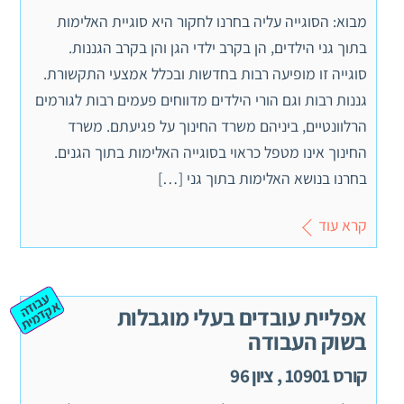
מבוא: הסוגייה עליה בחרנו לחקור היא סוגיית האלימות
בתוך גני הילדים, הן בקרב ילדי הגן והן בקרב הגננות.
סוגייה זו מופיעה רבות בחדשות ובכלל אמצעי התקשורת.
גננות רבות וגם הורי הילדים מדווחים פעמים רבות לגורמים
הרלוונטיים, ביניהם משרד החינוך על פגיעתם. משרד
החינוך אינו מטפל כראוי בסוגייה האלימות בתוך הגנים.
בחרנו בנושא האלימות בתוך גני […]
קרא עוד
ע
ב
ה
ק
ד
מ
וד
א
ית
אפליית עובדים בעלי מוגבלות
בשוק העבודה
קורס 10901 , ציון 96