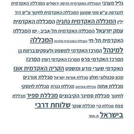
גליל מערבי
המכללה האקדמית
המכללה האקדמית הדסה ירושלים
להנדסה ע"ש סמי שמעון
המכללה האקדמית לחינוך ע"ש דוד
המכללה האקדמית נתניה
המכללה האקדמית
ילין
עמק יזרעאל
המכללה
המכללה האקדמית תל-אביב - יפו
המכללה
האקדמית תל-חי
המכללה האקדמית תלפיות
למינהל
המרכז האקדמי למשפט ולעסקים ברמת גן
המרכז
המרכז האקדמי פרס
המרכז האקדמי רופין
הקריה האקדמית אונו
האקדמי שערי מדע ומשפט
מכללת אורנים
מכון טכנולוגי חולון
מכללת אורות ישראל
מכללת אחוה
מכללת לוינסקי
מכללת כנרת
מכללת אפרתה
מכללת ספיר
מכללת סמינר הקיבוצים
לחינוך
מכללת
שלוחת דרבי
צפת
מכללת שנקר
מכללת קיי
בישראל
ת.אחר