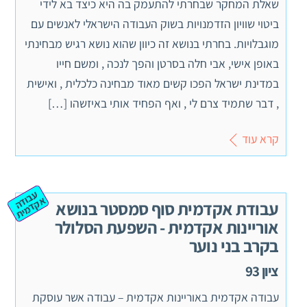
שאלת המחקר שבחרתי להתעמק בה היא כיצד בא לידי
ביטוי שוויון הזדמנויות בשוק העבודה הישראלי לאנשים עם
מוגבלויות. בחרתי בנושא זה כיוון שהוא נושא רגיש מבחינתי
באופן אישי, אבי חלה בסרטן והפך לנכה , ומשם חייו
במדינת ישראל הפכו קשים מאוד מבחינה כלכלית , ואישית
, דבר שתמיד צרם לי , ואף הפחיד אותי באיזשהו […]
קרא עוד
ע
ב
ה
ק
ד
מ
וד
א
ית
עבודת אקדמית סוף סמסטר בנושא
אוריינות אקדמית - השפעת הסלולר
בקרב בני נוער
ציון 93
עבודה אקדמית באוריינות אקדמית – עבודה אשר עוסקת