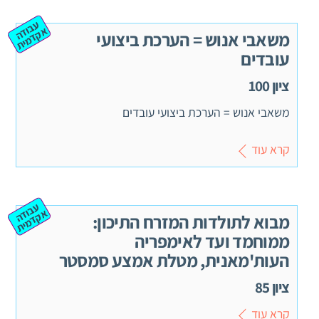
ע
ב
ה
ק
ד
מ
וד
א
ית
משאבי אנוש = הערכת ביצועי
עובדים
ציון 100
משאבי אנוש = הערכת ביצועי עובדים
קרא עוד
ע
ב
ה
ק
ד
מ
וד
א
ית
מבוא לתולדות המזרח התיכון:
ממוחמד ועד לאימפריה
העות'מאנית, מטלת אמצע סמסטר
ציון 85
קרא עוד