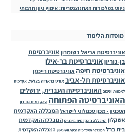
ניווט במלכודות האתנוצנטריות: אימוץ גיוון תרבותי
מוסדות הלימוד
אוניברסיטת
אוניברסיטת אריאל בשומרון
אוניברסיטת בר-אילן
בן-גוריון
אוניברסיטת חיפה
אוניברסיטת רייכמן
אוניברסיטת תל-אביב
אורט בראודה
בצלאל, אקדמיה
האוניברסיטה העברית, ירושלים
לאמנות ועיצוב
האוניברסיטה הפתוחה
האקדמית גורדון
המכללה האקדמית
הטכניון - מכון טכנולוגי לישראל
אשקלון
המכללה האקדמית
המכללה האקדמית בוינגייט
בית ברל
המכללה האקדמית
המכללה האקדמית גבעת וושינגטון