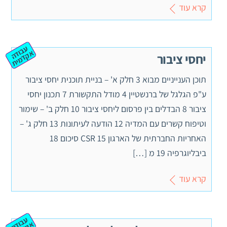
קרא עוד
ע
ב
ה
ק
ד
מ
וד
א
ית
יחסי ציבור
תוכן הענייניים מבוא 3 חלק א' – בניית תוכנית יחסי ציבור
ע"פ הגלגל של ברנשטיין 4 מודל התקשורת 7 תכנון יחסי
ציבור 8 הבדלים בין פרסום ליחסי ציבור 10 חלק ב' – שימור
וטיפוח קשרים עם המדיה 12 הודעה לעיתונות 13 חלק ג' –
האחריות החברתית של הארגון CSR 15 סיכום 18
ביבליוגרפיה 19 מ […]
קרא עוד
ע
ב
ה
ק
ד
מ