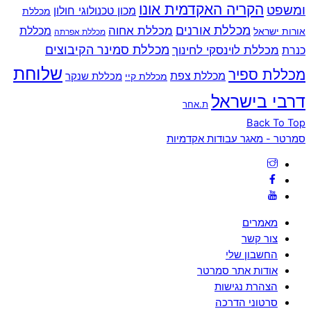
הקריה האקדמית אונו
ומשפט
מכון טכנולוגי חולון
מכללת
מכללת אורנים
מכללת אחוה
מכללת
אורות ישראל
מכללת אפרתה
מכללת סמינר הקיבוצים
כנרת
מכללת לוינסקי לחינוך
שלוחת
מכללת ספיר
מכללת צפת
מכללת שנקר
מכללת קיי
דרבי בישראל
ת.אחר
Back To Top
סמרטר - מאגר עבודות אקדמיות
מאמרים
צור קשר
החשבון שלי
אודות אתר סמרטר
הצהרת נגישות
סרטוני הדרכה