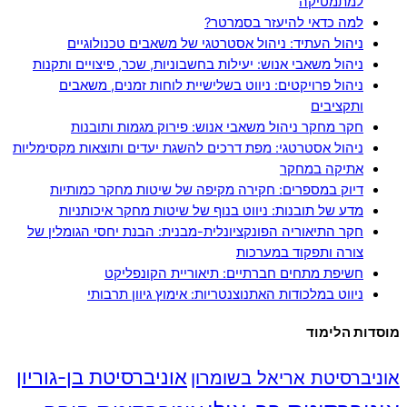
למתמטיקה
למה כדאי להיעזר בסמרטר?
ניהול העתיד: ניהול אסטרטגי של משאבים טכנולוגיים
ניהול משאבי אנוש: יעילות בחשבוניות, שכר, פיצויים ותקנות
ניהול פרויקטים: ניווט בשלישיית לוחות זמנים, משאבים
ותקציבים
חקר מחקר ניהול משאבי אנוש: פירוק מגמות ותובנות
ניהול אסטרטגי: מפת דרכים להשגת יעדים ותוצאות מקסימליות
אתיקה במחקר
דיוק במספרים: חקירה מקיפה של שיטות מחקר כמותיות
מדע של תובנות: ניווט בנוף של שיטות מחקר איכותניות
חקר התיאוריה הפונקציונלית-מבנית: הבנת יחסי הגומלין של
צורה ותפקוד במערכות
חשיפת מתחים חברתיים: תיאוריית הקונפליקט
ניווט במלכודות האתנוצנטריות: אימוץ גיוון תרבותי
מוסדות הלימוד
אוניברסיטת בן-גוריון
אוניברסיטת אריאל בשומרון