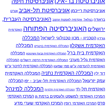
אוניברסיטת בר-אילן
אוניברסיטת חיפה
אוניברסיטת תל-אביב
אוניברסיטת רייכמן
אורט
האוניברסיטה העברית,
בראודה
בצלאל, אקדמיה לאמנות ועיצוב
האוניברסיטה הפתוחה
ירושלים
האקדמית
המכללה
הטכניון - מכון טכנולוגי לישראל
גורדון
האקדמית אשקלון
המכללה
המכללה האקדמית בוינגייט
האקדמית בית ברל
המכללה
המכללה האקדמית גבעת וושינגטון
האקדמית גליל מערבי
המכללה
המכללה האקדמית הדסה ירושלים
האקדמית להנדסה ע"ש סמי שמעון
המכללה האקדמית לחינוך ע"ש
המכללה האקדמית נתניה
המכללה האקדמית
דוד ילין
עמק יזרעאל
המכללה
המכללה האקדמית תל-אביב - יפו
המכללה למינהל
האקדמית תל-חי
המכללה האקדמית תלפיות
המרכז האקדמי למשפט ולעסקים ברמת גן
המרכז האקדמי
המרכז האקדמי שערי מדע
פרס
המרכז האקדמי רופין