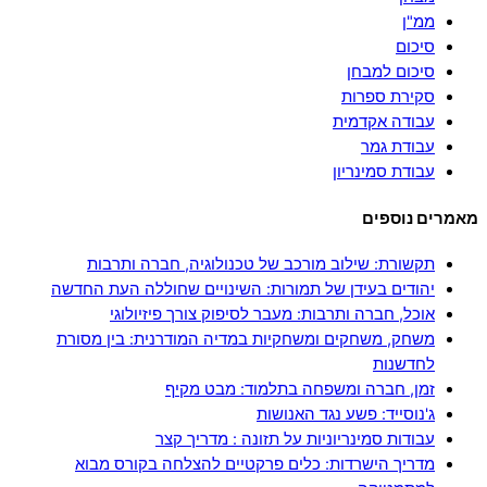
ממ"ן
סיכום
סיכום למבחן
סקירת ספרות
עבודה אקדמית
עבודת גמר
עבודת סמינריון
מאמרים נוספים
תקשורת: שילוב מורכב של טכנולוגיה, חברה ותרבות
יהודים בעידן של תמורות: השינויים שחוללה העת החדשה
אוכל, חברה ותרבות: מעבר לסיפוק צורך פיזיולוגי
משחק, משחקים ומשחקיות במדיה המודרנית: בין מסורת
לחדשנות
זמן, חברה ומשפחה בתלמוד: מבט מקיף
ג'נוסייד: פשע נגד האנושות
עבודות סמינריוניות על תזונה : מדריך קצר
מדריך הישרדות: כלים פרקטיים להצלחה בקורס מבוא