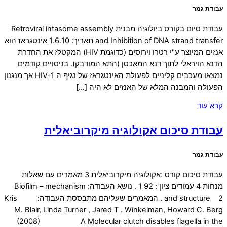
עבודת גמר
עבודת סיום בקורס ביולוגיה מבנית Retroviral intasome assembly
and Inhibition of DNA strand transfer תאריך: 1.6.10 אינטגראז הוא
אנזים המיוצר ע"י רטרו וירוסים (כדוגמת HIV) המקטלז את החדרת
הדנא הויראלי לתוך דנא המאכסן (התא המודבק). בניסויים קודמים
נמצאו מעכבים קליניים לפעולת האינטגראז של נגיף ה HIV-1 אך מנגנון
הפעולה והמבנה המלא של האנזים לא היה […]
קרא עוד
עבודת סיכום אקולוגיה מיקרוביאלית
עבודת גמר
עבודת סיכום קורס :אקולוגיה מיקרוביאלית 3 מאמרים עם שאלות
מנחות 4 עמודים ציון : 92 1 . נושא העבודה: Biofilm – mechanism
and structure 2 . המאמרים שעליהם מתבססת העבודה: Kris
M. Blair, Linda Turner , Jared T . Winkelman, Howard C. Berg
(2008) A Molecular clutch disables flagella in the