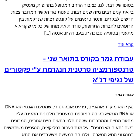
בסופו של דבר, לנו, כציבור הרחב המטופל בתרופות, מעסיק
ביואתיקנים רבים מזה שנים רבות. טענות נגד הקשר המדובר צצות
חדשים לבקרים, ותסריטי אימים על קונספירציות שנרקמות בין
הרופאים לחברות התרופות, טורדות את מוחו של כל מי שקורא או
מתעניין בסוגייה סבוכה זו. בעבודה זו, אנסה […]
קרא עוד
עבודת גמר בקורס בתואר שני -
טרנספורמציה סרטנית הנגרמת ע"י פקטורים
של נגיפי דנ"א
עבודת גמר
נגיף הוא מיקרו-אורגניזם, פרזיט אובליגטורי, שמטענו הגנטי הוא DNA
או RNA הנמצא בליבה המוקפת במעטפת חלבונית המגינה עליו.
מחזור החיים וההתרבות שלהם תלוי בתאים חיים אחרים, המכונים
בשם "תאים מאכסנים". על מנת לעבור רפליקציה, הנגיפים משתמשים
במנגנוני התא המאכסן, ולכן הם למעשה משעבדים את התא