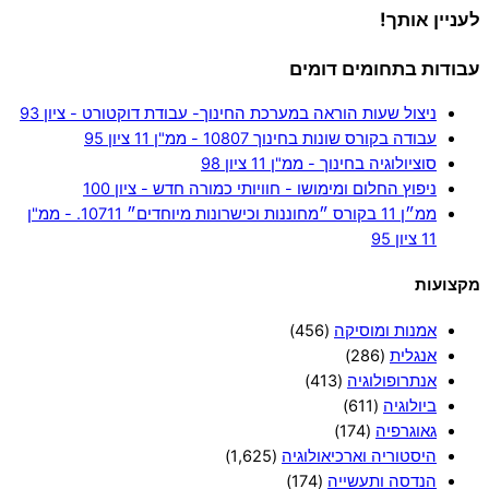
לעניין אותך!
עבודות בתחומים דומים
ניצול שעות הוראה במערכת החינוך- עבודת דוקטורט - ציון 93
עבודה בקורס שונות בחינוך 10807 - ממ"ן 11 ציון 95
סוציולוגיה בחינוך - ממ"ן 11 ציון 98
ניפוץ החלום ומימושו - חוויותי כמורה חדש - ציון 100
ממ״ן 11 בקורס ״מחוננות וכישרונות מיוחדים״ 10711. - ממ"ן
11 ציון 95
מקצועות
אמנות ומוסיקה
(456)
אנגלית
(286)
אנתרופולוגיה
(413)
ביולוגיה
(611)
גאוגרפיה
(174)
היסטוריה וארכיאולוגיה
(1,625)
הנדסה ותעשייה
(174)