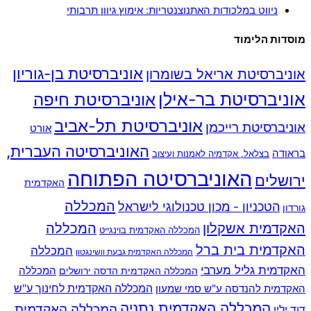
ניווט במלכודות האתנוצנטריות: אימוץ גיוון תרבותי
מוסדות הלימוד
אוניברסיטת בן-גוריון
אוניברסיטת אריאל בשומרון
אוניברסיטת בר-אילן
אוניברסיטת חיפה
אוניברסיטת תל-אביב
אוניברסיטת רייכמן
אורט
האוניברסיטה העברית,
בראודה
בצלאל, אקדמיה לאמנות ועיצוב
האוניברסיטה הפתוחה
ירושלים
האקדמית
המכללה
הטכניון - מכון טכנולוגי לישראל
גורדון
האקדמית אשקלון
המכללה
המכללה האקדמית בוינגייט
האקדמית בית ברל
המכללה
המכללה האקדמית גבעת וושינגטון
האקדמית גליל מערבי
המכללה
המכללה האקדמית הדסה ירושלים
האקדמית להנדסה ע"ש סמי שמעון
המכללה האקדמית לחינוך ע"ש
המכללה האקדמית נתניה
המכללה האקדמית
דוד ילין