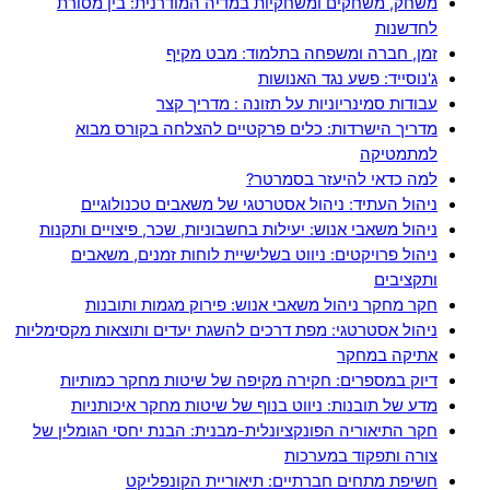
משחק, משחקים ומשחקיות במדיה המודרנית: בין מסורת
לחדשנות
זמן, חברה ומשפחה בתלמוד: מבט מקיף
ג'נוסייד: פשע נגד האנושות
עבודות סמינריוניות על תזונה : מדריך קצר
מדריך הישרדות: כלים פרקטיים להצלחה בקורס מבוא
למתמטיקה
למה כדאי להיעזר בסמרטר?
ניהול העתיד: ניהול אסטרטגי של משאבים טכנולוגיים
ניהול משאבי אנוש: יעילות בחשבוניות, שכר, פיצויים ותקנות
ניהול פרויקטים: ניווט בשלישיית לוחות זמנים, משאבים
ותקציבים
חקר מחקר ניהול משאבי אנוש: פירוק מגמות ותובנות
ניהול אסטרטגי: מפת דרכים להשגת יעדים ותוצאות מקסימליות
אתיקה במחקר
דיוק במספרים: חקירה מקיפה של שיטות מחקר כמותיות
מדע של תובנות: ניווט בנוף של שיטות מחקר איכותניות
חקר התיאוריה הפונקציונלית-מבנית: הבנת יחסי הגומלין של
צורה ותפקוד במערכות
חשיפת מתחים חברתיים: תיאוריית הקונפליקט