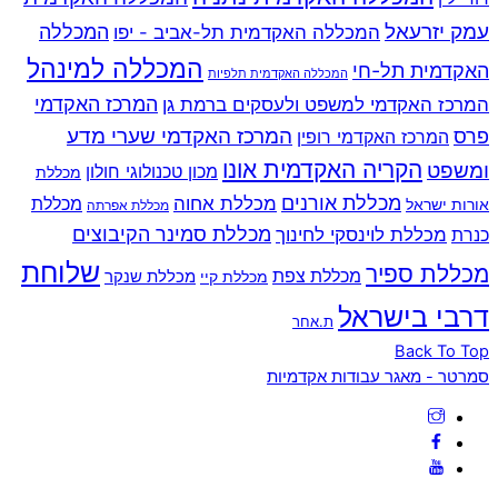
עמק יזרעאל
המכללה
המכללה האקדמית תל-אביב - יפו
המכללה למינהל
האקדמית תל-חי
המכללה האקדמית תלפיות
המרכז האקדמי למשפט ולעסקים ברמת גן
המרכז האקדמי
המרכז האקדמי שערי מדע
פרס
המרכז האקדמי רופין
הקריה האקדמית אונו
ומשפט
מכון טכנולוגי חולון
מכללת
מכללת אורנים
מכללת אחוה
מכללת
אורות ישראל
מכללת אפרתה
מכללת סמינר הקיבוצים
כנרת
מכללת לוינסקי לחינוך
שלוחת
מכללת ספיר
מכללת צפת
מכללת שנקר
מכללת קיי
דרבי בישראל
ת.אחר
Back To Top
סמרטר - מאגר עבודות אקדמיות