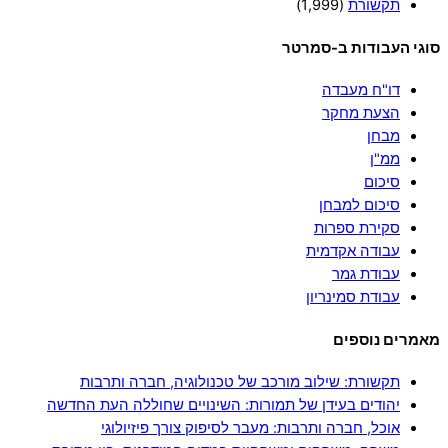
תקשורת
(1,999)
סוגי העבודות ב-סמרטר
דו"ח מעבדה
הצעת מחקר
מבחן
ממ"ן
סיכום
סיכום למבחן
סקירת ספרות
עבודה אקדמית
עבודת גמר
עבודת סמינריון
מאמרים נוספים
תקשורת: שילוב מורכב של טכנולוגיה, חברה ותרבות
יהודים בעידן של תמורות: השינויים שחוללה העת החדשה
אוכל, חברה ותרבות: מעבר לסיפוק צורך פיזיולוגי