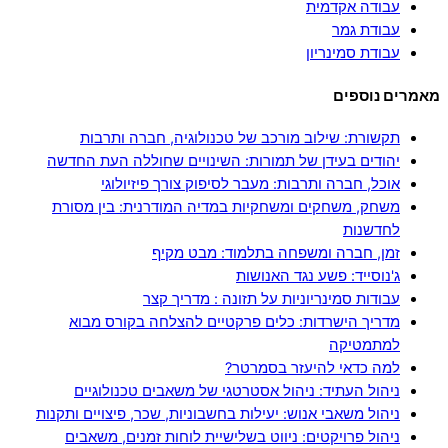
עבודה אקדמית
עבודת גמר
עבודת סמינריון
מאמרים נוספים
תקשורת: שילוב מורכב של טכנולוגיה, חברה ותרבות
יהודים בעידן של תמורות: השינויים שחוללה העת החדשה
אוכל, חברה ותרבות: מעבר לסיפוק צורך פיזיולוגי
משחק, משחקים ומשחקיות במדיה המודרנית: בין מסורת
לחדשנות
זמן, חברה ומשפחה בתלמוד: מבט מקיף
ג'נוסייד: פשע נגד האנושות
עבודות סמינריוניות על תזונה : מדריך קצר
מדריך הישרדות: כלים פרקטיים להצלחה בקורס מבוא
למתמטיקה
למה כדאי להיעזר בסמרטר?
ניהול העתיד: ניהול אסטרטגי של משאבים טכנולוגיים
ניהול משאבי אנוש: יעילות בחשבוניות, שכר, פיצויים ותקנות
ניהול פרויקטים: ניווט בשלישיית לוחות זמנים, משאבים