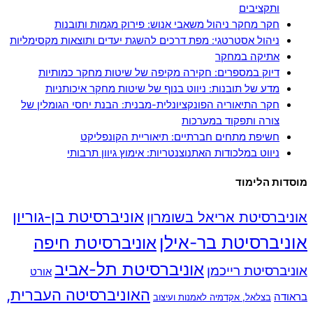
ותקציבים
חקר מחקר ניהול משאבי אנוש: פירוק מגמות ותובנות
ניהול אסטרטגי: מפת דרכים להשגת יעדים ותוצאות מקסימליות
אתיקה במחקר
דיוק במספרים: חקירה מקיפה של שיטות מחקר כמותיות
מדע של תובנות: ניווט בנוף של שיטות מחקר איכותניות
חקר התיאוריה הפונקציונלית-מבנית: הבנת יחסי הגומלין של
צורה ותפקוד במערכות
חשיפת מתחים חברתיים: תיאוריית הקונפליקט
ניווט במלכודות האתנוצנטריות: אימוץ גיוון תרבותי
מוסדות הלימוד
אוניברסיטת בן-גוריון
אוניברסיטת אריאל בשומרון
אוניברסיטת בר-אילן
אוניברסיטת חיפה
אוניברסיטת תל-אביב
אוניברסיטת רייכמן
אורט
האוניברסיטה העברית,
בראודה
בצלאל, אקדמיה לאמנות ועיצוב