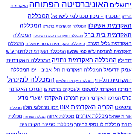
האוניברסיטה הפתוחה
ירושלים
האקדמית
המכללה
הטכניון - מכון טכנולוגי לישראל
גורדון
האקדמית אשקלון
המכללה
המכללה האקדמית בוינגייט
האקדמית בית ברל
המכללה
המכללה האקדמית גבעת וושינגטון
האקדמית גליל מערבי
המכללה
המכללה האקדמית הדסה ירושלים
האקדמית להנדסה ע"ש סמי שמעון
המכללה האקדמית לחינוך ע"ש
המכללה האקדמית נתניה
המכללה האקדמית
דוד ילין
עמק יזרעאל
המכללה
המכללה האקדמית תל-אביב - יפו
המכללה למינהל
האקדמית תל-חי
המכללה האקדמית תלפיות
המרכז האקדמי למשפט ולעסקים ברמת גן
המרכז האקדמי
המרכז האקדמי שערי מדע
פרס
המרכז האקדמי רופין
הקריה האקדמית אונו
ומשפט
מכון טכנולוגי חולון
מכללת
מכללת אורנים
מכללת אחוה
מכללת
אורות ישראל
מכללת אפרתה
מכללת סמינר הקיבוצים
כנרת
מכללת לוינסקי לחינוך