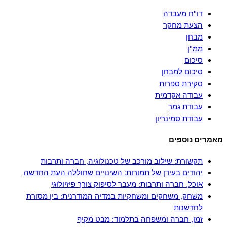
דו"ח מעבדה
הצעת מחקר
מבחן
ממ"ן
סיכום
סיכום למבחן
סקירת ספרות
עבודה אקדמית
עבודת גמר
עבודת סמינריון
מאמרים נוספים
תקשורת: שילוב מורכב של טכנולוגיה, חברה ותרבות
יהודים בעידן של תמורות: השינויים שחוללה העת החדשה
אוכל, חברה ותרבות: מעבר לסיפוק צורך פיזיולוגי
משחק, משחקים ומשחקיות במדיה המודרנית: בין מסורת
לחדשנות
זמן, חברה ומשפחה בתלמוד: מבט מקיף