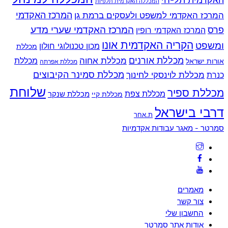
המכללה האקדמית תלפיות
המרכז האקדמי למשפט ולעסקים ברמת גן
המרכז האקדמי
המרכז האקדמי שערי מדע
פרס
המרכז האקדמי רופין
הקריה האקדמית אונו
ומשפט
מכון טכנולוגי חולון
מכללת
מכללת אורנים
מכללת אחוה
מכללת
אורות ישראל
מכללת אפרתה
מכללת סמינר הקיבוצים
כנרת
מכללת לוינסקי לחינוך
שלוחת
מכללת ספיר
מכללת צפת
מכללת שנקר
מכללת קיי
דרבי בישראל
ת.אחר
Back
סמרטר - מאגר עבודות אקדמיות
To
Top
מאמרים
צור קשר
החשבון שלי
אודות אתר סמרטר