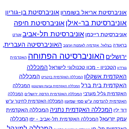
אוניברסיטת בן-גוריון
אוניברסיטת אריאל בשומרון
אוניברסיטת בר-אילן
אוניברסיטת חיפה
אוניברסיטת תל-אביב
אוניברסיטת רייכמן
אורט
האוניברסיטה העברית,
בראודה
בצלאל, אקדמיה לאמנות ועיצוב
האוניברסיטה הפתוחה
ירושלים
האקדמית
המכללה
הטכניון - מכון טכנולוגי לישראל
גורדון
האקדמית אשקלון
המכללה
המכללה האקדמית בוינגייט
האקדמית בית ברל
המכללה
המכללה האקדמית גבעת וושינגטון
האקדמית גליל מערבי
המכללה
המכללה האקדמית הדסה ירושלים
האקדמית להנדסה ע"ש סמי שמעון
המכללה האקדמית לחינוך ע"ש
המכללה האקדמית נתניה
המכללה האקדמית
דוד ילין
עמק יזרעאל
המכללה
המכללה האקדמית תל-אביב - יפו
המכללה למינהל
האקדמית תל-חי