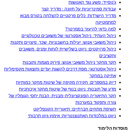
ג'נוסייד: פשע נגד האנושות
עבודות סמינריוניות על תזונה : מדריך קצר
מדריך הישרדות: כלים פרקטיים להצלחה בקורס מבוא
למתמטיקה
למה כדאי להיעזר בסמרטר?
ניהול העתיד: ניהול אסטרטגי של משאבים טכנולוגיים
ניהול משאבי אנוש: יעילות בחשבוניות, שכר, פיצויים ותקנות
ניהול פרויקטים: ניווט בשלישיית לוחות זמנים, משאבים
ותקציבים
חקר מחקר ניהול משאבי אנוש: פירוק מגמות ותובנות
ניהול אסטרטגי: מפת דרכים להשגת יעדים ותוצאות מקסימליות
אתיקה במחקר
דיוק במספרים: חקירה מקיפה של שיטות מחקר כמותיות
מדע של תובנות: ניווט בנוף של שיטות מחקר איכותניות
חקר התיאוריה הפונקציונלית-מבנית: הבנת יחסי הגומלין של
צורה ותפקוד במערכות
חשיפת מתחים חברתיים: תיאוריית הקונפליקט
ניווט במלכודות האתנוצנטריות: אימוץ גיוון תרבותי
מוסדות הלימוד