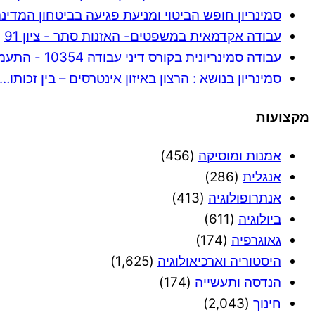
סמינריון חופש הביטוי ומניעת פגיעה בביטחון המדינה - 
עבודה אקדמאית במשפטים- האזנות סתר - ציון 91
עבודה סמינריונית בקורס דיני עבודה 10354 - התעמרות… - ציון 96
סמינריון בנושא : הרצון באיזון אינטרסים – בין זכותו… - צי
מקצועות
אמנות ומוסיקה
(456)
אנגלית
(286)
אנתרופולוגיה
(413)
ביולוגיה
(611)
גאוגרפיה
(174)
היסטוריה וארכיאולוגיה
(1,625)
הנדסה ותעשייה
(174)
חינוך
(2,043)