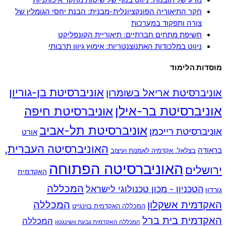
מדע של תובנות: ניווט בנוף של שיטות מחקר איכותניות
חקר התיאוריה הפונקציונלית-מבנית: הבנת יחסי הגומלין של
צורה ותפקוד במערכות
חשיפת מתחים חברתיים: תיאוריית הקונפליקט
ניווט במלכודות האתנוצנטריות: אימוץ גיוון תרבותי
מוסדות הלימוד
אוניברסיטת בן-גוריון
אוניברסיטת אריאל בשומרון
אוניברסיטת בר-אילן
אוניברסיטת חיפה
אוניברסיטת תל-אביב
אוניברסיטת רייכמן
אורט
האוניברסיטה העברית,
בראודה
בצלאל, אקדמיה לאמנות ועיצוב
האוניברסיטה הפתוחה
ירושלים
האקדמית
המכללה
הטכניון - מכון טכנולוגי לישראל
גורדון
האקדמית אשקלון
המכללה
המכללה האקדמית בוינגייט
האקדמית בית ברל
המכללה
המכללה האקדמית גבעת וושינגטון