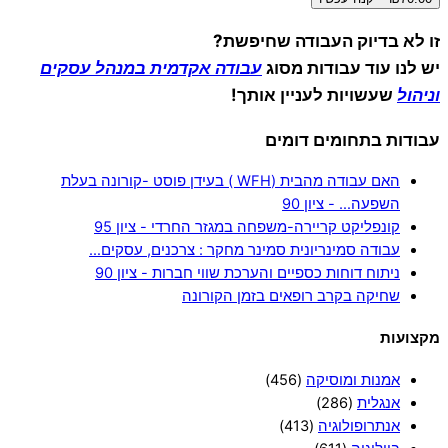
זו לא בדיוק העבודה שחיפשת?
יש לנו עוד עבודות מסוג
עבודה אקדמית במנהל עסקים
וניהול
שעשויות לעניין אותך!
עבודות בתחומים דומים
האם עבודה מהבית (WFH ) בעידן פוסט -קורונה בעלת
השפעה… - ציון 90
קונפליקט קריירה-משפחה במגזר החרדי - ציון 95
עבודה סמינריונית סמינר מחקר : צרכנים, עסקים…
ניתוח דוחות כספיים והערכת שווי חברות - ציון 90
שחיקה בקרב רופאים בזמן הקורונה
מקצועות
אמנות ומוסיקה
(456)
אנגלית
(286)
אנתרופולוגיה
(413)