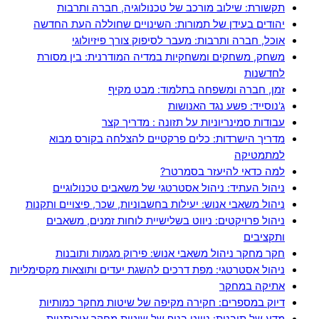
תקשורת: שילוב מורכב של טכנולוגיה, חברה ותרבות
יהודים בעידן של תמורות: השינויים שחוללה העת החדשה
אוכל, חברה ותרבות: מעבר לסיפוק צורך פיזיולוגי
משחק, משחקים ומשחקיות במדיה המודרנית: בין מסורת
לחדשנות
זמן, חברה ומשפחה בתלמוד: מבט מקיף
ג'נוסייד: פשע נגד האנושות
עבודות סמינריוניות על תזונה : מדריך קצר
מדריך הישרדות: כלים פרקטיים להצלחה בקורס מבוא
למתמטיקה
למה כדאי להיעזר בסמרטר?
ניהול העתיד: ניהול אסטרטגי של משאבים טכנולוגיים
ניהול משאבי אנוש: יעילות בחשבוניות, שכר, פיצויים ותקנות
ניהול פרויקטים: ניווט בשלישיית לוחות זמנים, משאבים
ותקציבים
חקר מחקר ניהול משאבי אנוש: פירוק מגמות ותובנות
ניהול אסטרטגי: מפת דרכים להשגת יעדים ותוצאות מקסימליות
אתיקה במחקר
דיוק במספרים: חקירה מקיפה של שיטות מחקר כמותיות