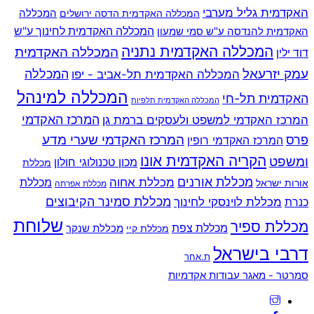
האקדמית גליל מערבי
המכללה
המכללה האקדמית הדסה ירושלים
האקדמית להנדסה ע"ש סמי שמעון
המכללה האקדמית לחינוך ע"ש
המכללה האקדמית נתניה
המכללה האקדמית
דוד ילין
עמק יזרעאל
המכללה
המכללה האקדמית תל-אביב - יפו
המכללה למינהל
האקדמית תל-חי
המכללה האקדמית תלפיות
המרכז האקדמי למשפט ולעסקים ברמת גן
המרכז האקדמי
המרכז האקדמי שערי מדע
פרס
המרכז האקדמי רופין
הקריה האקדמית אונו
ומשפט
מכון טכנולוגי חולון
מכללת
מכללת אורנים
מכללת אחוה
מכללת
אורות ישראל
מכללת אפרתה
מכללת סמינר הקיבוצים
כנרת
מכללת לוינסקי לחינוך
שלוחת
מכללת ספיר
מכללת צפת
מכללת שנקר
מכללת קיי
דרבי בישראל
ת.אחר
Back
סמרטר - מאגר עבודות אקדמיות
To
Top