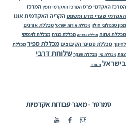
המרכז
המרכז האקדמי פרס
המרכז האקדמי רופין
הקריה האקדמית אונו
האקדמי שערי מדע ומשפט
מכללת אורנים
מכון טכנולוגי חולון
מכללת אורות ישראל
מכללת אחוה
מכללת לוינסקי
מכללת כנרת
מכללת אפרתה
מכללת ספיר
מכללת סמינר הקיבוצים
לחינוך
מכללת
שלוחת דרבי
צפת
מכללת שנקר
מכללת קיי
בישראל
ת.אחר
Back
סמרטר - מאגר עבודות אקדמיות
To
Top