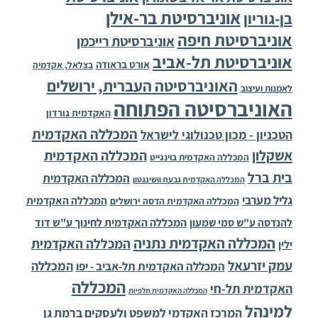
אוניברסיטת בר-אילן
בן-גוריון
אוניברסיטת חיפה
אוניברסיטת רייכמן
אוניברסיטת תל-אביב
אורט בראודה
בצלאל, אקדמיה
האוניברסיטה העברית, ירושלים
לאמנות ועיצוב
האוניברסיטה הפתוחה
האקדמית גורדון
המכללה האקדמית
הטכניון - מכון טכנולוגי לישראל
אשקלון
המכללה האקדמית
המכללה האקדמית בוינגייט
בית ברל
המכללה האקדמית
המכללה האקדמית גבעת וושינגטון
גליל מערבי
המכללה האקדמית
המכללה האקדמית הדסה ירושלים
להנדסה ע"ש סמי שמעון
המכללה האקדמית לחינוך ע"ש דוד
המכללה האקדמית נתניה
המכללה האקדמית
ילין
עמק יזרעאל
המכללה
המכללה האקדמית תל-אביב - יפו
המכללה
האקדמית תל-חי
המכללה האקדמית תלפיות
למינהל
המרכז האקדמי למשפט ולעסקים ברמת גן