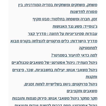
משחק, משחקים ומשחקיות במדיה המודרנית: בין
מסורת לחדשנות
זמן, חברה ומשפחה בתלמוד: מבט מקיף
ג'נוסייד: פשע נגד האנושות
עבודות סמינריוניות על תזונה : מדריך קצר
מדריך הישרדות: כלים פרקטיים להצלחה בקורס מבוא
למתמטיקה
למה כדאי להיעזר בסמרטר?
ניהול העתיד: ניהול אסטרטגי של משאבים טכנולוגיים
ניהול משאבי אנוש: יעילות בחשבוניות, שכר, פיצויים
ותקנות
ניהול פרויקטים: ניווט בשלישיית לוחות זמנים,
משאבים ותקציבים
חקר מחקר ניהול משאבי אנוש: פירוק מגמות ותובנות
ניהול אסטרטגי: מפת דרכים להשגת יעדים ותוצאות