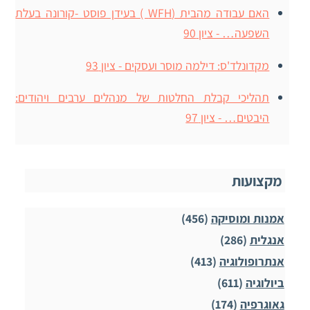
האם עבודה מהבית (WFH ) בעידן פוסט -קורונה בעלת
השפעה… - ציון 90
מקדונלד'ס: דילמה מוסר ועסקים - ציון 93
תהליכי קבלת החלטות של מנהלים ערבים ויהודים:
היבטים… - ציון 97
מקצועות
אמנות ומוסיקה
(456)
אנגלית
(286)
אנתרופולוגיה
(413)
ביולוגיה
(611)
גאוגרפיה
(174)