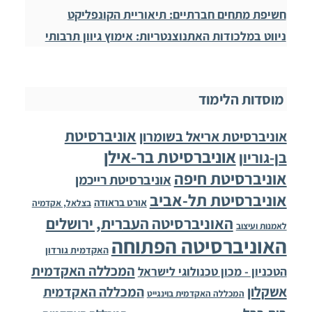
חשיפת מתחים חברתיים: תיאוריית הקונפליקט
ניווט במלכודות האתנוצנטריות: אימוץ גיוון תרבותי
מוסדות הלימוד
אוניברסיטת
אוניברסיטת אריאל בשומרון
אוניברסיטת בר-אילן
בן-גוריון
אוניברסיטת חיפה
אוניברסיטת רייכמן
אוניברסיטת תל-אביב
אורט בראודה
בצלאל, אקדמיה
האוניברסיטה העברית, ירושלים
לאמנות ועיצוב
האוניברסיטה הפתוחה
האקדמית גורדון
המכללה האקדמית
הטכניון - מכון טכנולוגי לישראל
אשקלון
המכללה האקדמית
המכללה האקדמית בוינגייט