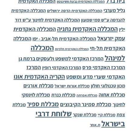
בית ברל
המכללה האקדמית
המכללה האקדמית גבעת וושינגטון
גליל מערבי
המכללה האקדמית
המכללה האקדמית הדסה ירושלים
להנדסה ע"ש סמי שמעון
המכללה האקדמית לחינוך ע"ש דוד
המכללה האקדמית נתניה
המכללה האקדמית
ילין
עמק יזרעאל
המכללה
המכללה האקדמית תל-אביב - יפו
המכללה
האקדמית תל-חי
המכללה האקדמית תלפיות
למינהל
המרכז האקדמי למשפט ולעסקים ברמת גן
המרכז
המרכז האקדמי פרס
המרכז האקדמי רופין
הקריה האקדמית אונו
האקדמי שערי מדע ומשפט
מכללת אורנים
מכון טכנולוגי חולון
מכללת אורות ישראל
מכללת אחוה
מכללת לוינסקי
מכללת כנרת
מכללת אפרתה
מכללת ספיר
מכללת סמינר הקיבוצים
לחינוך
מכללת
שלוחת דרבי
צפת
מכללת שנקר
מכללת קיי
בישראל
ת.אחר