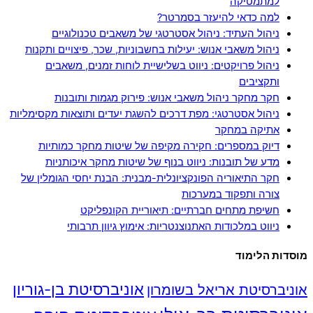
למתמטיקה
למה כדאי להיעזר בסמרטר?
ניהול העתיד: ניהול אסטרטגי של משאבים טכנולוגיים
ניהול משאבי אנוש: יעילות בחשבוניות, שכר, פיצויים ותקנות
ניהול פרויקטים: ניווט בשלישיית לוחות זמנים, משאבים
ותקציבים
חקר מחקר ניהול משאבי אנוש: פירוק מגמות ותובנות
ניהול אסטרטגי: מפת דרכים להשגת יעדים ותוצאות מקסימליות
אתיקה במחקר
דיוק במספרים: חקירה מקיפה של שיטות מחקר כמותיות
מדע של תובנות: ניווט בנוף של שיטות מחקר איכותניות
חקר התיאוריה הפונקציונלית-מבנית: הבנת יחסי הגומלין של
צורה ותפקוד במערכות
חשיפת מתחים חברתיים: תיאוריית הקונפליקט
ניווט במלכודות האתנוצנטריות: אימוץ גיוון תרבותי
מוסדות הלימוד
אוניברסיטת בן-גוריון
אוניברסיטת אריאל בשומרון