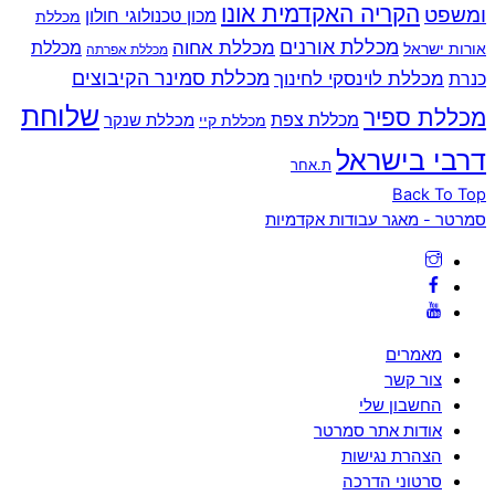
הקריה האקדמית אונו
ומשפט
מכון טכנולוגי חולון
מכללת
מכללת אורנים
מכללת אחוה
מכללת
אורות ישראל
מכללת אפרתה
מכללת סמינר הקיבוצים
כנרת
מכללת לוינסקי לחינוך
שלוחת
מכללת ספיר
מכללת צפת
מכללת שנקר
מכללת קיי
דרבי בישראל
ת.אחר
Back To Top
סמרטר - מאגר עבודות אקדמיות
מאמרים
צור קשר
החשבון שלי
אודות אתר סמרטר
הצהרת נגישות
סרטוני הדרכה