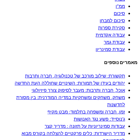
ממ"ן
סיכום
סיכום למבחן
סקירת ספרות
עבודה אקדמית
עבודת גמר
עבודת סמינריון
מאמרים נוספים
תקשורת: שילוב מורכב של טכנולוגיה, חברה ותרבות
יהודים בעידן של תמורות: השינויים שחוללה העת החדשה
אוכל, חברה ותרבות: מעבר לסיפוק צורך פיזיולוגי
משחק, משחקים ומשחקיות במדיה המודרנית: בין מסורת
לחדשנות
זמן, חברה ומשפחה בתלמוד: מבט מקיף
ג'נוסייד: פשע נגד האנושות
עבודות סמינריוניות על תזונה : מדריך קצר
מדריך הישרדות: כלים פרקטיים להצלחה בקורס מבוא