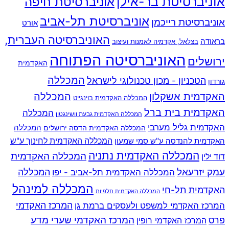
אוניברסיטת בר-אילן
אוניברסיטת חיפה
אוניברסיטת תל-אביב
אוניברסיטת רייכמן
אורט
האוניברסיטה העברית,
בראודה
בצלאל, אקדמיה לאמנות ועיצוב
האוניברסיטה הפתוחה
ירושלים
האקדמית
המכללה
הטכניון - מכון טכנולוגי לישראל
גורדון
האקדמית אשקלון
המכללה
המכללה האקדמית בוינגייט
האקדמית בית ברל
המכללה
המכללה האקדמית גבעת וושינגטון
האקדמית גליל מערבי
המכללה
המכללה האקדמית הדסה ירושלים
האקדמית להנדסה ע"ש סמי שמעון
המכללה האקדמית לחינוך ע"ש
המכללה האקדמית נתניה
המכללה האקדמית
דוד ילין
עמק יזרעאל
המכללה
המכללה האקדמית תל-אביב - יפו
המכללה למינהל
האקדמית תל-חי
המכללה האקדמית תלפיות
המרכז האקדמי למשפט ולעסקים ברמת גן
המרכז האקדמי
המרכז האקדמי שערי מדע
פרס
המרכז האקדמי רופין