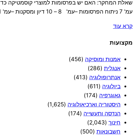
עמ' 7 ניתוח הפרסומות –עמ' 8 – 10 דיון ומסקנות –עמ' 11 בבילוגרפיה ..עמ' 12 מבוא: הפרסומות קיימות סביבנו בכל מקום בחיינו, בבית ומחוצה לו. הפרסומות […]
קרא עוד
מקצועות
אמנות ומוסיקה
(456)
אנגלית
(286)
אנתרופולוגיה
(413)
ביולוגיה
(611)
גאוגרפיה
(174)
היסטוריה וארכיאולוגיה
(1,625)
הנדסה ותעשייה
(174)
חינוך
(2,043)
חשבונאות
(500)