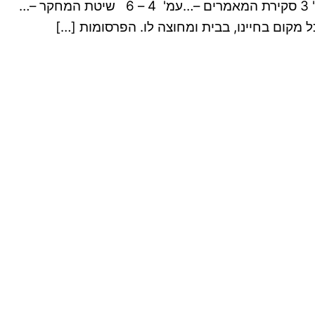
שאלת המחקר: האם יש בפרסומות למוצרי קוסמטיקה כדי להנציח דימויי מגדר מסורתיים? תוכן עניינים: מבוא עמ' 3 סקירת המאמרים –…עמ' 4 – 6 שיטת המחקר –…