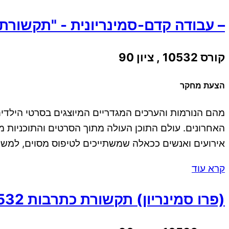
– עבודה קדם-סמינריונית - "תקשורת כתרב
קורס 10532 , ציון 90
הצעת מחקר
מהם הנורמות והערכים המגדריים המיוצגים בסרטי הילדים
האחרונים. עולם התוכן העולה מתוך הסרטים והתוכניות מ
אירועים ואנשים ככאלה שמשתייכים לטיפוס מסוים, למשל "יפים" . (xander
קרא עוד
(פרו סמינריון) תקשורת כתרבות 10532 - כיצד מיוצג דימוי החרדים בפרסומות בעיתונות החרדית?