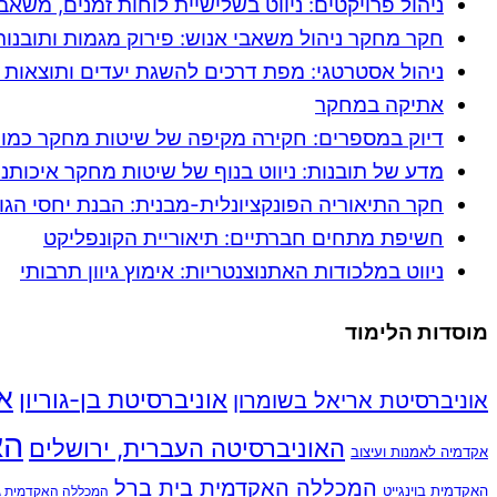
ניהול פרויקטים: ניווט בשלישיית לוחות זמנים, משאב
חקר מחקר ניהול משאבי אנוש: פירוק מגמות ותובנות
ניהול אסטרטגי: מפת דרכים להשגת יעדים ותוצאות 
אתיקה במחקר
דיוק במספרים: חקירה מקיפה של שיטות מחקר כמות
מדע של תובנות: ניווט בנוף של שיטות מחקר איכותני
חקר התיאוריה הפונקציונלית-מבנית: הבנת יחסי הגו
חשיפת מתחים חברתיים: תיאוריית הקונפליקט
ניווט במלכודות האתנוצנטריות: אימוץ גיוון תרבותי
מוסדות הלימוד
או
אוניברסיטת בן-גוריון
אוניברסיטת אריאל בשומרון
הא
האוניברסיטה העברית, ירושלים
אקדמיה לאמנות ועיצוב
המכללה האקדמית בית ברל
האקדמית בוינגייט
המכללה האקדמית גב