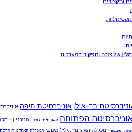
ים ותקציבים
מקסימליות
יות
ות
מלין של צורה ותפקוד במערכות
ניברסיטת בר-אילן
אוניברסיטת חיפה
אוניברסי
וניברסיטה הפתוחה
הטכניון - מכו
האקדמית גורדון
המכללה האקדמית גליל מערבי
המכללה האקדמית הדסה י
עת וושינגטון