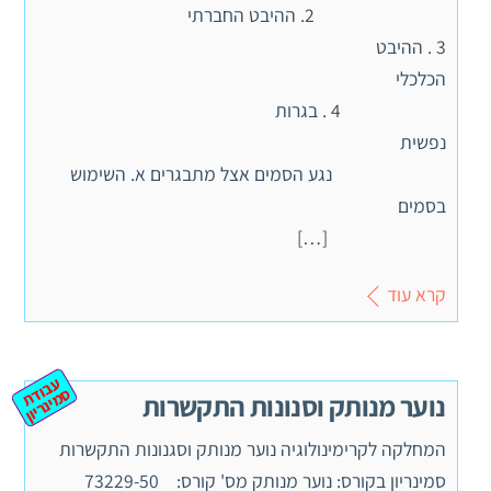
2. ההיבט החברתי
3 . ההיבט
הכלכלי
4 . בגרות
נפשית
נגע הסמים אצל מתבגרים א. השימוש
בסמים
[…]
קרא עוד
ע
ב
ת
מ
ינ
ר
וד
ס
יון
נוער מנותק וסנונות התקשרות
המחלקה לקרימינולוגיה נוער מנותק וסגנונות התקשרות
סמינריון בקורס: נוער מנותק מס' קורס: 73229-50