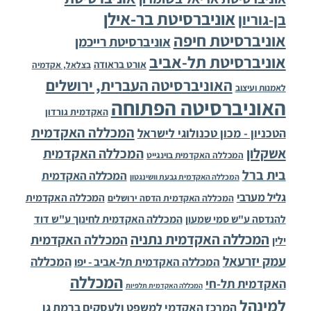
אוניברסיטת בר-אילן
בן-גוריון
אוניברסיטת חיפה
אוניברסיטת רייכמן
אוניברסיטת תל-אביב
אורט בראודה
בצלאל, אקדמיה
האוניברסיטה העברית, ירושלים
לאמנות ועיצוב
האוניברסיטה הפתוחה
האקדמית גורדון
המכללה האקדמית
הטכניון - מכון טכנולוגי לישראל
אשקלון
המכללה האקדמית
המכללה האקדמית בוינגייט
בית ברל
המכללה האקדמית
המכללה האקדמית גבעת וושינגטון
גליל מערבי
המכללה האקדמית
המכללה האקדמית הדסה ירושלים
להנדסה ע"ש סמי שמעון
המכללה האקדמית לחינוך ע"ש דוד
המכללה האקדמית נתניה
המכללה האקדמית
ילין
עמק יזרעאל
המכללה
המכללה האקדמית תל-אביב - יפו
המכללה
האקדמית תל-חי
המכללה האקדמית תלפיות
למינהל
המרכז האקדמי למשפט ולעסקים ברמת גן