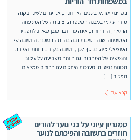
במשפחות חד- הוריות
במדינת ישראל בשנים האחרונות, אנו עדים לשינוי בקנה
מידה עולמי במבנה המשפחה. יציבותה של המשפחה
הרגילה, הדו הורית, אינה עוד דבר מובן מאליו. לתפקיד
המשפחה ישנה חשיבות רבה בהיותה הסוכנת החשובה של
הסוציאליזציה. בנוסף לכך, חשובה בקידום רווחתו הפיזית
והנפשית של המתבגר וגם היותה משפיעה על עיצוב
תכונות נפשיות. מערכות היחסים עם ההורים ממלאים
תפקיד […]
קרא עוד
ע
ב
ת
מ
ינ
ר
וד
ס
יון
סמנריון עיוני על בני נוער להורים
חוזרים בתשובה והפיכתם לנוער