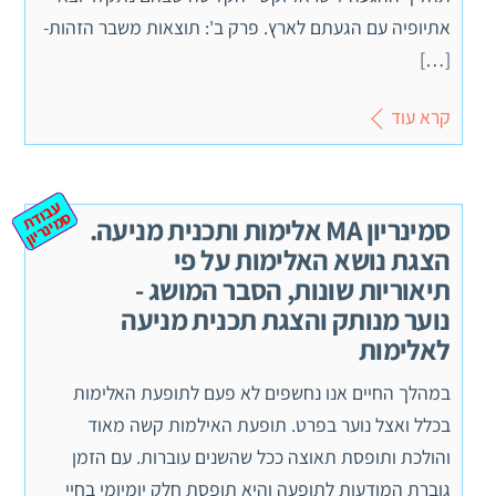
אתיופיה עם הגעתם לארץ. פרק ב': תוצאות משבר הזהות-
[…]
קרא עוד
ע
ב
ת
מ
ינ
ר
וד
ס
יון
סמינריון MA אלימות ותכנית מניעה.
הצגת נושא האלימות על פי
תיאוריות שונות, הסבר המושג -
נוער מנותק והצגת תכנית מניעה
לאלימות
במהלך החיים אנו נחשפים לא פעם לתופעת האלימות
בכלל ואצל נוער בפרט. תופעת האילמות קשה מאוד
והולכת ותופסת תאוצה ככל שהשנים עוברות. עם הזמן
גוברת המודעות לתופעה והיא תופסת חלק יומיומי בחיי