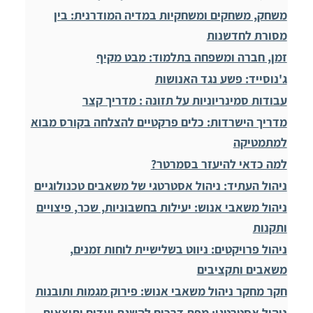
משחק, משחקים ומשחקיות במדיה המודרנית: בין
מסורת לחדשנות
זמן, חברה ומשפחה בתלמוד: מבט מקיף
ג'נוסייד: פשע נגד האנושות
עבודות סמינריוניות על תזונה : מדריך קצר
מדריך הישרדות: כלים פרקטיים להצלחה בקורס מבוא
למתמטיקה
למה כדאי להיעזר בסמרטר?
ניהול העתיד: ניהול אסטרטגי של משאבים טכנולוגיים
ניהול משאבי אנוש: יעילות בחשבוניות, שכר, פיצויים
ותקנות
ניהול פרויקטים: ניווט בשלישיית לוחות זמנים,
משאבים ותקציבים
חקר מחקר ניהול משאבי אנוש: פירוק מגמות ותובנות
ניהול אסטרטגי: מפת דרכים להשגת יעדים ותוצאות