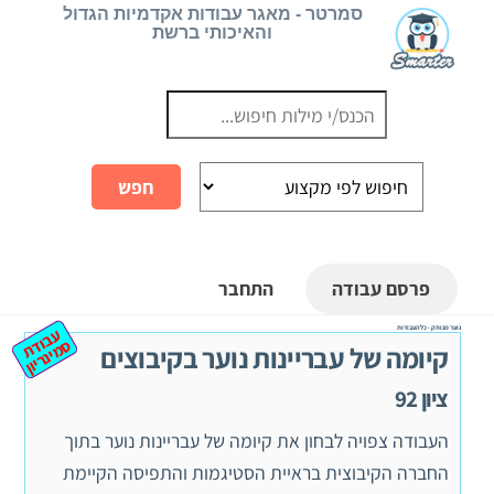
Ski
סמרטר - מאגר עבודות אקדמיות הגדול
והאיכותי ברשת
t
conten
פרסם עבודה
התחבר
נוער מנותק - כל העבודות
ע
ב
ת
מ
ינ
ר
וד
ס
יון
קיומה של עבריינות נוער בקיבוצים
ציון 92
העבודה צפויה לבחון את קיומה של עבריינות נוער בתוך
החברה הקיבוצית בראיית הסטיגמות והתפיסה הקיימת