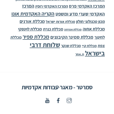
המרכז
המרכז האקדמי פרס
המרכז האקדמי רופין
הקריה האקדמית אונו
האקדמי שערי מדע ומשפט
מכללת אורנים
מכון טכנולוגי חולון
מכללת אורות ישראל
מכללת אחוה
מכללת לוינסקי
מכללת כנרת
מכללת אפרתה
מכללת ספיר
מכללת סמינר הקיבוצים
לחינוך
מכללת
שלוחת דרבי
צפת
מכללת שנקר
מכללת קיי
בישראל
ת.אחר
Back
סמרטר - מאגר עבודות אקדמיות
To
Top