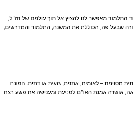
וד התלמוד מאפשר לנו להציץ אל תוך עולמם של חז"ל,
ורה שבעל פה, הכוללת את המשנה, התלמוד והמדרשים,
תית מסוימת – לאומית, אתנית, גזעית או דתית. המונח
 שביקש להגדיר את הפשעים הנוראים שבוצעו בשואה. בשנת 1948, בעקבות השואה, אושרה אמנת האו"ם למניעת ומענישה את פשע רצח