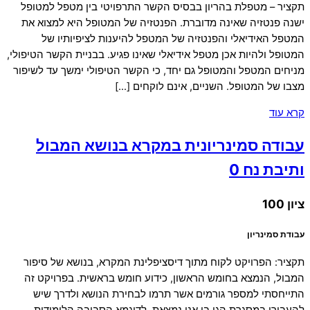
תקציר – מטפלת בהריון בבסיס הקשר התרפויטי בין מטפל למטופל
ישנה פנטזיה שאינה מדוברת. הפנטזיה של המטופל היא למצוא את
המטפל האידיאלי והפנטזיה של המטפל להיענות לציפיותיו של
המטופל ולהיות אכן מטפל אידיאלי שאינו פגיע. בבניית הקשר הטיפולי,
מניחים המטפל והמטופל גם יחד, כי הקשר הטיפולי ימשך עד לשיפור
מצבו של המטופל. השניים, אינם לוקחים […]
קרא עוד
עבודה סמינריונית במקרא בנושא המבול
ותיבת נח 0
ציון 100
עבודת סמינריון
תקציר: הפרויקט לקוח מתוך דיסציפלינת המקרא, בנושא של סיפור
המבול, הנמצא בחומש הראשון, כידוע חומש בראשית. בפרויקט זה
התייחסתי למספר גורמים אשר תרמו לבחירת הנושא ולדרך שיש
להעבירו במסגרת הגן בו אני נמצאת, לדוגמא הסביבה הלימודית,