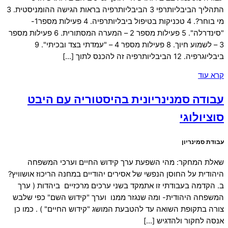
התהליך הביבליותרפי 3 הביבליותרפיה בראות הגישה ההומניסטית. 3
מי בוחר?. 4 טכניקות בטיפול ביבליותרפיה. 4 פעילות מספר1-
"סינדרלה". 5 פעילות מספר 2 – המערה המסתורית. 6 פעילות מספר
3 – לשמוע חיוך. 8 פעילות מספר 4 – "עמדתי בצד ובכיתי". 9
ביבליוגרפיה. 12 הביבליותרפיה זה להכנס לתוך […]
קרא עוד
עבודה סמנינריונית בהיסטוריה עם היבט
סוציולוגי
עבודת סמינריון
שאלת המחקר: מהי השפעת ערך קידוש החיים וערכי המשפחה
היהודית על החוסן הנפשי של אסירים יהודיים במחנה הריכוז אושוויץ?
ב. הקדמה בעבודתי זו אתמקד בשני ערכים מרכזיים ביהדות ( ערך
המשפחה היהודית- ומה שנגזר ממנו וערך "קידוש השם" כפי שלבש
צורה בתקופת השואה עד להטבעת המושג "קידוש החיים" ) . כמו כן
אנסה לחקור ולהדגיש […]