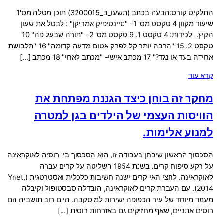
התלקיט קורס:הבעה בכתב (תשעו_ב_3200015) תוכן מטלה מס'1
שיעור מקוון 4 טקסט מס' 1- "סיינטיפיק אמריקן" : לבטל את שעון
הקיץ. לכידות: 4 טקסט 1. 9 טקסט מס' 2- "תורה שבעל פה" 10
טקסט 2. 15 "הרבה יותר קל לפרק אטום מדעה קדומה" 16 "תלבושת
אחידה בעד או נגד?" 17 מכתב אישי- "מכתב לאחי" 18 מכתב […]
קרא עוד
מחקר זה בוחן כיצד הגננת מפתחת את
הוויסות העצמי של הילדים בגן למטרה
למנוע אלימות.
הסכסוך הראשון שיבחן בעבודה זו, הוא הסכסוך בין רוסיה לאוקראינה
על רקע סיפוח קרים. בשנת 1954 השליטה על קרים עברה
לאוקראינה. לחצי האי קרים ישנה חשיבות כלכלית ואסטרטגית (Ynet,
2014). עם העברת קרים לאוקראינה, הובדלה סבסטופול וקיבלה
מעמד מיוחד של עיר הכפופה ישירות למוסקבה. היום רוב תושביה הם
רוסים אתניים, שאף מחזיקים גם באזרחות רוסית […]