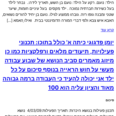
הילד: נועם. רקע על הילד: נועם בן השש, תאריך לידה:. נבחר לילד
בעל כשירות חברתית נמוכה . ילד מקסים בעל עיניים חומות, שיער
שטני ומבנה גופו רזה. גובהו ממוצע לגילו. נועם בן יחיד להורים נשואים,
האבא איש צבא ולפי דברי המורה הדומיננטי בבית. ואילו ָהאמא […]
קרא עוד
יומן פדגוגי כיתה א' כולל בתוכו: תכנוני
פעילויות, תיעודים מלאים ורפלקציות כמו כן
מיזוג מאמרים סביב הנושא של שבוע עבודה
מעשי על חוש הראייה בנוסף סיכום על כל
ילד אני יכולה להעיד כי העבודה ברמה גבוהה
מאוד והציון עליה הוא 100
סיכום
תכנון פעילות בנושא היכרות: תאריך הפעילות:4/03/09 נושא