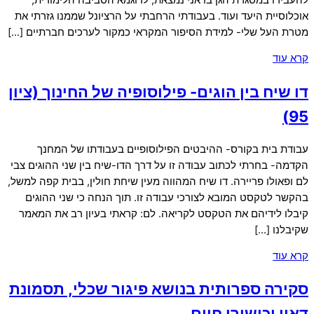
אוכלוסיית היעד ועוד. בעבודתי הרחבתי על הרציונל שממנו גזרתי את
מטרת העל שלי- למידת הסיפור המקראי כמקור לערכים חברתיים […]
קרא עוד
דו שיח בין הוגים- פילוסופיה של החינוך (ציון
95)
עבודת בית בקורס- ההיבטים הפילוסופיים בעבודתו של המחנך
הקדמה- בחרתי לכתוב עבודה זו על דרך הדו-שיח בין שני ההוגים צבי
לם ופאולו פריירה. דו שיח המהווה מעין שיחת חולין, בבית קפה למשל,
בהקשר לטקסט המובא לצורכי עבודה זו. תוך הנחה כי שני ההוגים
קיבלו לידיהם את הטקסט לקריאה. לם: קראתי בעיון רב את המאמר
שקיבלנו […]
קרא עוד
סקירה ספרותית בנושא פיגור שכלי, תסמונת
דאון וכישורי חיים