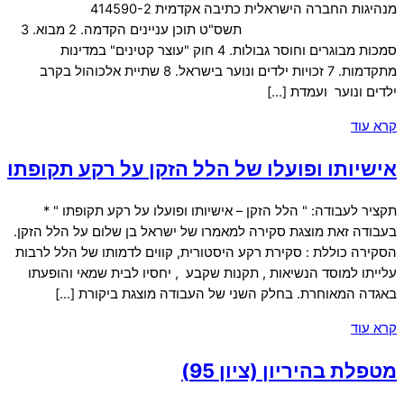
מנהיגות החברה הישראלית כתיבה אקדמית 414590-2
תשס"ט תוכן עניינים הקדמה. 2 מבוא. 3
סמכות מבוגרים וחוסר גבולות. 4 חוק "עוצר קטינים" במדינות
מתקדמות. 7 זכויות ילדים ונוער בישראל. 8 שתיית אלכוהול בקרב
ילדים ונוער ועמדת […]
קרא עוד
אישיותו ופועלו של הלל הזקן על רקע תקופתו
תקציר לעבודה: " הלל הזקן – אישיותו ופועלו על רקע תקופתו " *
בעבודה זאת מוצגת סקירה למאמרו של ישראל בן שלום על הלל הזקן.
הסקירה כוללת : סקירת רקע היסטורית, קווים לדמותו של הלל לרבות
עלייתו למוסד הנשיאות , תקנות שקבע , יחסיו לבית שמאי והופעתו
באגדה המאוחרת. בחלק השני של העבודה מוצגת ביקורת […]
קרא עוד
מטפלת בהיריון (ציון 95)