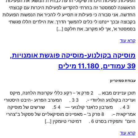
הפעילות: פעילות היכרות שיקולי הדעת לבחירת הנושא: את הפעילות
הראשונה לסמסטר זה בחרתי להקדיש לפעילות היכרות עם קבוצתי
החדשה. אני סבורה כי פעילות זו תסייע לי להכיר את הנפשות הפועלות
בקבוצה ובכך יינתנו לי כלים להמשך הדרך. את הילדים הללו פגשתי
בסמסטר א', אך לא מקרוב. את חלקם […]
קרא עוד
מוסיקה בקולנוע-מוסיקה פוגשת אומנויות,
39 עמודים, 11.180 מילים
עבודת סמינריון
תוכן עניינים מבוא .. 2 פרק א' – רקע כללי עקרונות הלחנה, מיקס
ועריכה בקולנוע הוליוודי -. 3 3 . המערב הפרוע -היבט היסטורי
3 4 . מערבון כז'אנר קולנועי — 4 5. שורשים של מוסיקה
אמריקאית –. 8 פרק ב' – מאפיינים מוסיקאליים של פסקול ב"צהרי
היום" ותפקידו בסרט 6 . דמיטרי טיומקין […]
קרא עוד