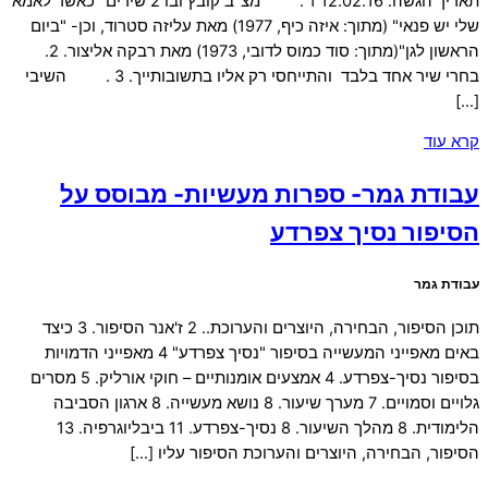
תאריך הגשה: 12.02.16 1 . מצ"ב קובץ ובו 2 שירים "כאשר לאמא
שלי יש פנאי" (מתוך: איזה כיף, 1977) מאת עליזה סטרוד, וכן- "ביום
הראשון לגן"(מתוך: סוד כמוס לדובי, 1973) מאת רבקה אליצור. 2.
בחרי שיר אחד בלבד והתייחסי רק אליו בתשובותייך. 3 . השיבי
[…]
קרא עוד
עבודת גמר- ספרות מעשיות- מבוסס על
הסיפור נסיך צפרדע
עבודת גמר
תוכן הסיפור, הבחירה, היוצרים והערוכת.. 2 ז'אנר הסיפור. 3 כיצד
באים מאפייני המעשייה בסיפור "נסיך צפרדע" 4 מאפייני הדמויות
בסיפור נסיך-צפרדע. 4 אמצעים אומנותיים – חוקי אורליק. 5 מסרים
גלויים וסמויים. 7 מערך שיעור. 8 נושא מעשייה. 8 ארגון הסביבה
הלימודית. 8 מהלך השיעור. 8 נסיך-צפרדע. 11 ביבליוגרפיה. 13
הסיפור, הבחירה, היוצרים והערוכת הסיפור עליו […]