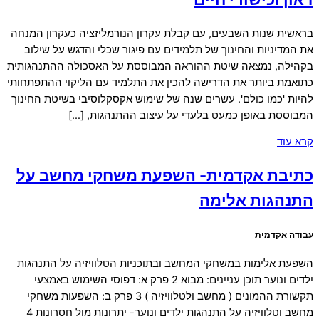
בראשית שנות השבעים, עם קבלת עקרון הנורמליזציה כעקרון המנחה
את המדיניות והחינוך של תלמידים עם פיגור שכלי והדגש על שילוב
בקהילה, נמצאה שיטת ההוראה המבוססת על האסכולה ההתנהגותית
כתואמת ביותר את הדרישה להכין את התלמיד עם הליקוי ההתפתחותי
להיות 'כמו כולם'. עשרים שנה של שימוש אקסקלוסיבי בשיטת החינוך
המבוססת באופן כמעט בלעדי על עיצוב ההתנהגות, […]
קרא עוד
כתיבת אקדמית- השפעת משחקי מחשב על
התנהגות אלימה
עבודה אקדמית
השפעת אלימות במשחקי המחשב ובתוכניות הטלוויזיה על התנהגות
ילדים ונוער תוכן עניינים: מבוא 2 פרק א: דפוסי השימוש באמצעי
תקשורת ההמונים ( מחשב ולטלוויזיה ) 3 פרק ב: השפעות משחקי
מחשב וטלוויזיה על התנהגות ילדים ונוער- יתרונות מול חסרונות 4