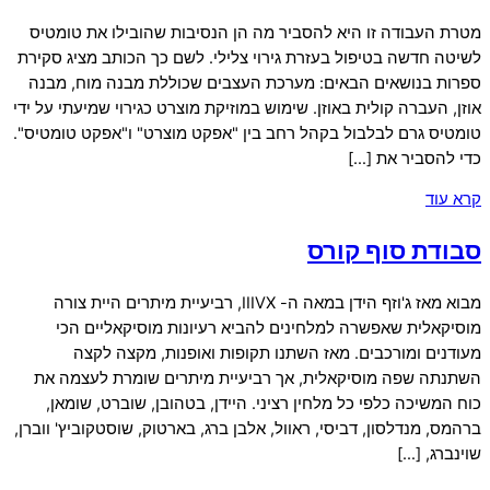
מטרת העבודה זו היא להסביר מה הן הנסיבות שהובילו את טומטיס
לשיטה חדשה בטיפול בעזרת גירוי צלילי. לשם כך הכותב מציג סקירת
ספרות בנושאים הבאים: מערכת העצבים שכוללת מבנה מוח, מבנה
אוזן, העברה קולית באוזן. שימוש במוזיקת מוצרט כגירוי שמיעתי על ידי
טומטיס גרם לבלבול בקהל רחב בין "אפקט מוצרט" ו"אפקט טומטיס".
כדי להסביר את […]
קרא עוד
סבודת סוף קורס
מבוא מאז ג'וזף הידן במאה ה- IIIVX, רביעיית מיתרים היית צורה
מוסיקאלית שאפשרה למלחינים להביא רעיונות מוסיקאליים הכי
מעודנים ומורכבים. מאז השתנו תקופות ואופנות, מקצה לקצה
השתנתה שפה מוסיקאלית, אך רביעיית מיתרים שומרת לעצמה את
כוח המשיכה כלפי כל מלחין רציני. היידן, בטהובן, שוברט, שומאן,
ברהמס, מנדלסון, דביסי, ראוול, אלבן ברג, בארטוק, שוסטקוביץ' ווברן,
שוינברג, […]