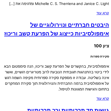
Michelle C. S. Therriena and Janice C. Light ומדגימה את […]
קרא עוד
היבטים חברתיים ונוירולוגיים של
אימפולסיביות כייצוג של הפרעת קשב וריכוז
ציון 100
סקירת ספרות
אימפולסיביות, בהקשרים של הפרעת קשב וריכוז, הנה סימפטום הבא
לידי ביטוי בהתנהגות תגובתית הנובעת לרוב מטריגרים רגשיים, ואשר
אינה בשליטה. עבודה זו מספקת סקירה ספרותית מקיפה השמה דגש
על אימפולסיבית ברמה החברתית והנוירולוגית תוך סקירת המחקרים
בתחום והגישות המגוונות לטיפול.
קרא עוד
גישות חד תרבותיות ורב תרבותיות