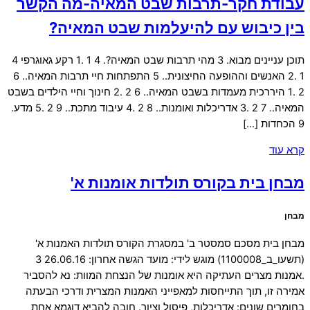
עבודת חקר-תרבות שבט המאיה-מה הקשר
בין כיבוש עם להיעלמות שבט המאיה?
תוכן עניינים מבוא. 3 מהי תרבות שבט המאיה?. 4 1 .1 רקע גאוגרפי 4
1 .2 האנשים וההופעה החיצונית.. 5 התפתחות חיי תרבות המאיה.. 6
2 .1 היררכית מעמדות בשבט המאיה.. 6 2 .2 חינוך וחיי הילדים בשבט
המאיה.. 7 2 .3 אדריכלות ואומנות.. 8 2 .4 עיבוד מתכת.. 9 2 .5 מדע.
9 הכחדות […]
קרא עוד
מבחן בית בקורס תולדות אומנות א'
מבחן
מבחן בית מסכם סמסטר ב' במסגרת הקורס תולדות האמנות א'
(תשעו_ב_1100008) מוגש לידי: מועד הגשה אחרון: 26.06.16 3
.אמנות מצרים העתיקה היא אומנות של הנצחת המוות: נא להסביר
אמירה זו, תוך התייחסות למאפייני האמנות המצרית ודרכי הבעתה
בחומרים שונים: אדריכלות, פיסול וציור. חובה להביא דוגמא אחת