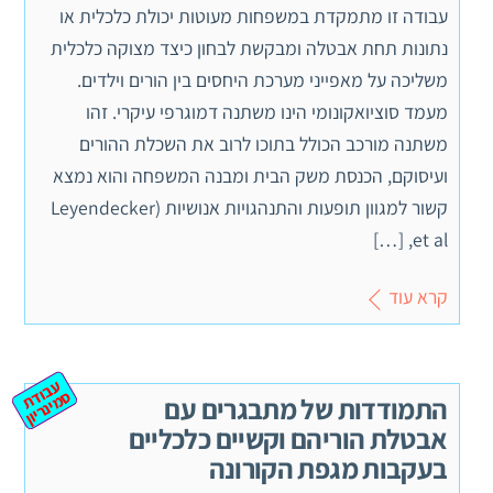
עבודה זו מתמקדת במשפחות מעוטות יכולת כלכלית או
נתונות תחת אבטלה ומבקשת לבחון כיצד מצוקה כלכלית
משליכה על מאפייני מערכת היחסים בין הורים וילדים.
מעמד סוציואקונומי הינו משתנה דמוגרפי עיקרי. זהו
משתנה מורכב הכולל בתוכו לרוב את השכלת ההורים
ועיסוקם, הכנסת משק הבית ומבנה המשפחה והוא נמצא
קשור למגוון תופעות והתנהגויות אנושיות (Leyendecker
et al, […]
קרא עוד
ע
ב
ת
מ
ינ
ר
וד
ס
יון
התמודדות של מתבגרים עם
אבטלת הוריהם וקשיים כלכליים
בעקבות מגפת הקורונה