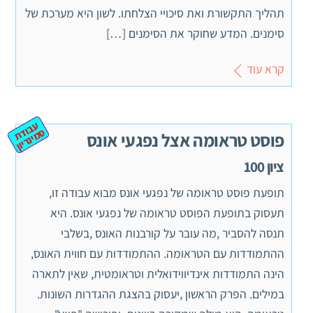
תהליך התקשורת ואת סיכויי הצלחתו. לשון היא מערכת של
סימנים. המדע שחוקר את הסימנים […]
קרא עוד
ע
ב
ת
מ
ינ
ר
וד
ס
יון
פוסט טראומה אצל נפגעי אונס
ציון 100
תופעת פוסט טראומה של נפגעי אונס מבוא עבודה זו,
תעסוק בתופעת הפוסט טראומה של נפגעי אונס. היא
תנסה להסביר ,מה עובר על קורבנות האונס ,בשלבי
ההתמודדות עם הטראומה. ההתמודדות עם חווית האונס,
הינה התמודדות אינדיווידואלית וטראומטית, שאין לתארה
במילים. הפרק הראשון ,יעסוק בהצגת ההגדרות השונות.