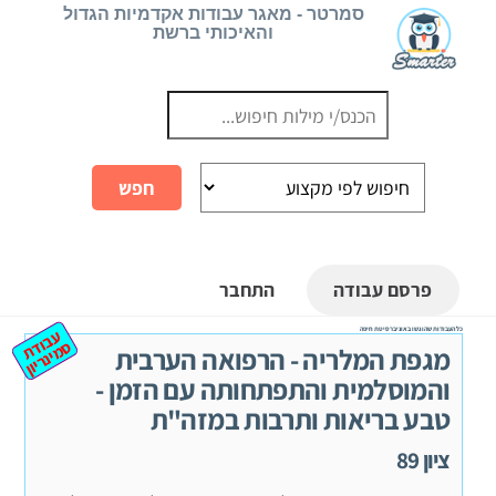
Ski
סמרטר - מאגר עבודות אקדמיות הגדול
והאיכותי ברשת
t
conten
פרסם עבודה
התחבר
כל העבודות שהוגשו באוניברסיטת חיפה
ע
ב
ת
מ
ינ
ר
וד
ס
יון
מגפת המלריה - הרפואה הערבית
והמוסלמית והתפתחותה עם הזמן -
טבע בריאות ותרבות במזה"ת
ציון 89