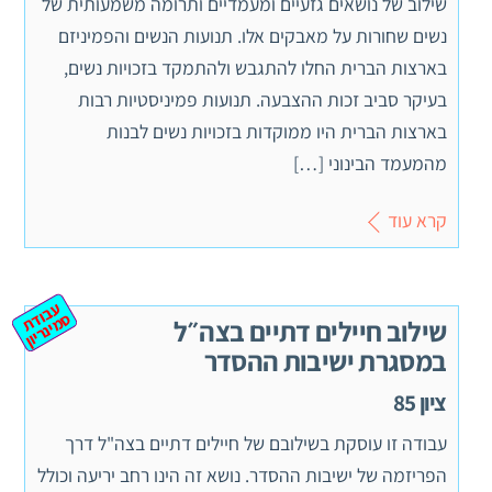
שילוב של נושאים גזעיים ומעמדיים ותרומה משמעותית של
נשים שחורות על מאבקים אלו. תנועות הנשים והפמיניזם
בארצות הברית החלו להתגבש ולהתמקד בזכויות נשים,
בעיקר סביב זכות ההצבעה. תנועות פמיניסטיות רבות
בארצות הברית היו ממוקדות בזכויות נשים לבנות
מהמעמד הבינוני […]
קרא עוד
ע
ב
ת
מ
ינ
ר
וד
ס
יון
שילוב חיילים דתיים בצה״ל
במסגרת ישיבות ההסדר
ציון 85
עבודה זו עוסקת בשילובם של חיילים דתיים בצה"ל דרך
הפריזמה של ישיבות ההסדר. נושא זה הינו רחב יריעה וכולל