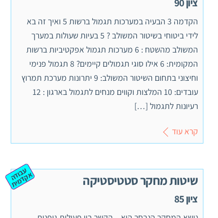
ציון 90
הקדמה 3 הבעיה במערכות תגמול ברשות 5 ואיך זה בא
לידי ביטוחי בשיטור המשולב ? 5 בעיות שעולות במערך
המשולב מהשטח : 6 מערכות תגמול אפקטיביות ברשות
המקומית: 6 אילו סוגי תגמולים קיימים? 8 תגמול פנימי
וחיצוני בתחום השיטור המשולב: 9 יתרונות מערכת תמרוץ
עובדים: 10 המלצות וקווים מנחים לתגמול בארגון : 12
רעיונות לתגמול […]
קרא עוד
ע
ב
ה
ק
ד
מ
וד
א
ית
שיטות מחקר סטטיסטיקה
ציון 85
נושא המחקר הנבחר הוא – הקשר בין פעילות גופנית