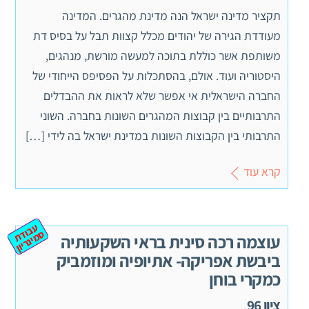
תקציר מדינה ישראל הנה מדינת מהגרים. המדינה
מעודדת הגירה של יהודים מכלל קצוות תבל על בסיס דת
משותפת אשר כוללת בתוכה למעשה מורשת, מנהגים,
היסטוריה ועוד. אולם, בהסתכלות על הפסיפס הייחודי של
החברה הישראלית אי אפשר שלא לראות את ההבדלים
התרבותיים בין קבוצות המהגרים השונות בחברה. השוני
התרבותי בין הקבוצות השונות במדינת ישראל בה לידי […]
קרא עוד
ע
ב
ת
מ
ינ
ר
וד
ס
יון
עוצמה רכה סינית בראי השקעותיה
ביבשת אפריקה- אתיופיה ומוזמביק
כמקרי בוחן
ציון 96