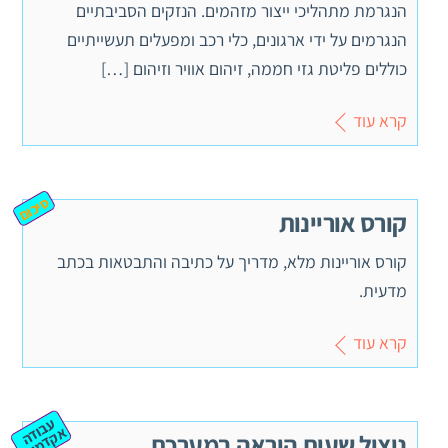
הנגרמת מתהליכי ייצור מזהמים. הנזקים הסביבתיים
הנגרמים על ידי ארגונים, כלי רכב ומפעלים תעשייתיים
כוללים פליטת גזי חממה, זיהום אוויר וזיהום […]
קרא עוד
סיכום
קורס אוריינות
קורס אוריינות מלא, מדריך על כתיבה והתבטאות בכתב
מדעית.
קרא עוד
ע
ב
ה
ק
ד
מ
וד
א
ית
ניצול שעות הוראה במערכת