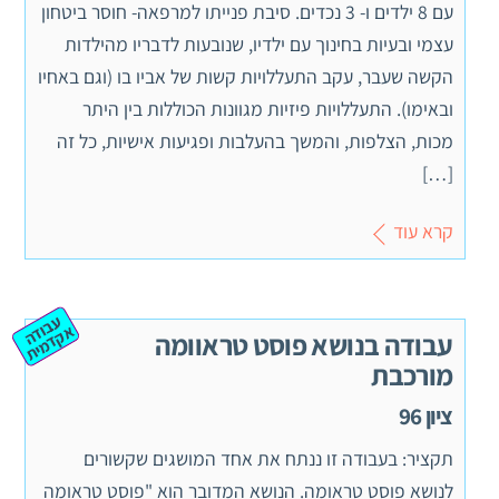
עם 8 ילדים ו- 3 נכדים. סיבת פנייתו למרפאה- חוסר ביטחון
עצמי ובעיות בחינוך עם ילדיו, שנובעות לדבריו מהילדות
הקשה שעבר, עקב התעללויות קשות של אביו בו (וגם באחיו
ובאימו). התעללויות פיזיות מגוונות הכוללות בין היתר
מכות, הצלפות, והמשך בהעלבות ופגיעות אישיות, כל זה
[…]
קרא עוד
ע
ב
ה
ק
ד
מ
וד
א
ית
עבודה בנושא פוסט טראוומה
מורכבת
ציון 96
תקציר: בעבודה זו ננתח את אחד המושגים שקשורים
לנושא פוסט טראומה. הנושא המדובר הוא "פוסט טראומה