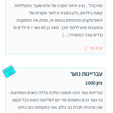
מורכבת" . נציג תיאור מקרה של אדם שעבר התעללויות
קשות בילדותו, נדון בסוגיה זו לאור מקורות של
תיאורטיקנים ומתמחים בנושא זה, ונסיק את המסקנות
והתובנות שיש ללמוד מכך. משה בן 45 נשוי + 8 ילדים ו3
נכדים עובד כמשגיח […]
קרא עוד
ע
ב
וד
מ
עבריינות נוער
ת ג
ר
ציון 1000
עבריינות נוער הינה תופעה הולכת וגדלה בשנים האחרונות.
בני נוער רבים נחשפים מדי יום לאלימות כמעט בכל מקום
שבו מרוכזת חברת בני גילם, ואף במקומות כמו בתים