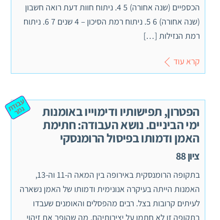
הכספיים (שנה אחורה) 5 4. ניתוח חוות דעת רואה חשבון
(שנה אחורה) 6 5. ניתוח רמת הסיכון – 4 שנים 7 6. ניתוח
רמת הנזילות […]
קרא עוד
ע
ב
וד
מ
הפטרון, תפישותיו ודימוייו באומנות
ת ג
ר
ימי הביניים. נושא העבודה: חתימת
האמן ודמותו בפיסול הרומנסקי
ציון 88
בתקופה הרומנסקית באירופה בין המאה ה-11 וה-13,
האמנות הייתה בעיקרה אנונימית ודמותו של האמן נשארה
לעיתים קרובות בצל. רבים מהפסלים והאומנים שעבדו
בתקופה זו לא חתמו על יצירותיהם, מה שהופך את זיהוי