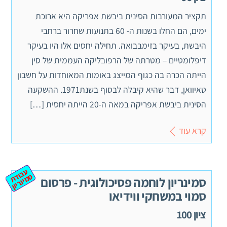
תקציר המעורבות הסינית ביבשת אפריקה היא ארוכת
ימים, הם החלו בשנות ה- 60 בתנועות שחרור ברחבי
היבשת, בעיקר בזימבבואה. תחילה יחסים אלו היו בעיקר
דיפלומטיים – מטרתה של הרפובליקה העממית של סין
הייתה הכרה בה כגוף המייצג באומות המאוחדות על חשבון
טאיוואן, דבר שהיא קיבלה לבסוף בשנת1971. ההשקעה
הסינית ביבשת אפריקה במאה ה-20 הייתה יחסית […]
קרא עוד
ע
ב
ת
מ
ינ
ר
וד
ס
יון
סמינריון לוחמה פסיכולוגית - פרסום
סמוי במשחקי ווידיאו
ציון 100