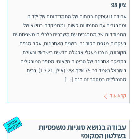
ציון 98
עבודה זו עוסקת בתחום של התמודדותם של ילדים
ומתבגרים עם התנסויות קשות, ומתמקדת בנושא של
התמודדות של מתבגרים עם משברים כלכליים משפחתיים
בעקבות מגפת הקורונה. בשנים האחרונות, עקב מגפת
הקורונה, נוצרו מעגלי אבטלה חדשים בישראל ובעולם.
בבדיקה אחרונה של הביטוח הלאומי מספר המובטלים
בישראל נאמד בכ-75 אלף איש (אילן, 1.3.21). רבים
מהנכללים במספר זה הנם […]
קרא עוד
ע
ב
ה
ק
ד
מ
וד
א
ית
עבודה בנושא סוגיות משפטיות
בשלטון המקומי