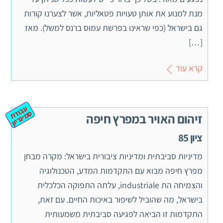
מנת למנוע את אותן טעויות פטאליות, אשר לצערנו קורות
גם בישראל (כפי שראינו בפרשת עמוס ברנס למשל). מאז
[…]
קרא עוד
ע
ב
ת
מ
ינ
ר
וד
ס
יון
זיהום האויר במפרץ חיפה
ציון 85
מדיניות סביבתית ומדיניות ציבורית בישראל: מקרה מבחן
מפרץ חיפה מבוא עם התקדמות המדע, הטכנולוגיה
והצמיחה הת industriale, עלתה התפוקה הכלכלית
בישראל, מה שהוביל לשיפור באיכות החיים. עם זאת,
התקדמות זו הביאה לפגיעה סביבתית משמעותית