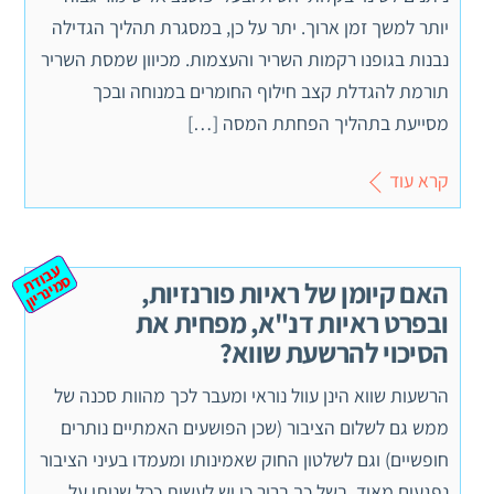
יותר למשך זמן ארוך. יתר על כן, במסגרת תהליך הגדילה
נבנות בגופנו רקמות השריר והעצמות. מכיוון שמסת השריר
תורמת להגדלת קצב חילוף החומרים במנוחה ובכך
מסייעת בתהליך הפחתת המסה […]
קרא עוד
ע
ב
ת
מ
ינ
ר
וד
ס
יון
האם קיומן של ראיות פורנזיות,
ובפרט ראיות דנ"א, מפחית את
הסיכוי להרשעת שווא?
הרשעות שווא הינן עוול נוראי ומעבר לכך מהוות סכנה של
ממש גם לשלום הציבור (שכן הפושעים האמתיים נותרים
חופשיים) וגם לשלטון החוק שאמינותו ומעמדו בעיני הציבור
נפגעים מאוד. בשל כך ברור כי יש לעשות ככל שניתן על