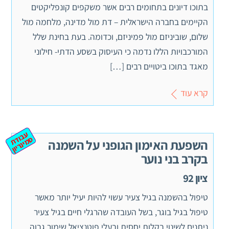
בתוכו דיונים בתחומים רבים אשר משקפים קונפליקטים
הקיימים בחברה הישראלית – דת מול מדינה, מלחמה מול
שלום, שוביניזם מול פמיניזם, וכדומה. בעת בחינת שלל
המורכבויות הללו נדמה כי העיסוק בשסע הדתי- חילוני
מאגד בתוכו ביטויים רבים […]
קרא עוד
ע
ב
ת
מ
ינ
ר
וד
ס
יון
השפעת האימון הגופני על השמנה
בקרב בני נוער
ציון 92
טיפול בהשמנה בגיל צעיר עשוי להיות יעיל יותר מאשר
טיפול בגיל בוגר, בשל העובדה שהרגלי חיים בגיל צעיר
ניתנים לשינוי בקלות יחסית ובעלי פוטנציאל שימור גבוה