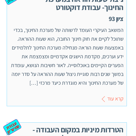
החינוך- עבודת דוקטורט
ציון 93
המשאב העיקרי העומד לרשותה של מערכת החינוך, בכדי
שתוכל לקיים את חוק חינוך החובה, הוא שעות ההוראה.
באמצעות שעות הוראה מנחילה מערכת החינוך לתלמידים
ידע וערכים, מקדמת הישגים אקדמיים ומצמצמת את
הפערים הקיימים באוכלוסייה. לאור חשיבות הנושא, עומדת
במשך שנים רבות סוגיית ניצול שעות ההוראה על סדר יומה
של מערכת החינוך והיא מוגדרת כיעד מרכזי […]
קרא עוד
ע
ב
ת
מ
ינ
ר
וד
ס
יון
הטרדות מיניות במקום העבודה -