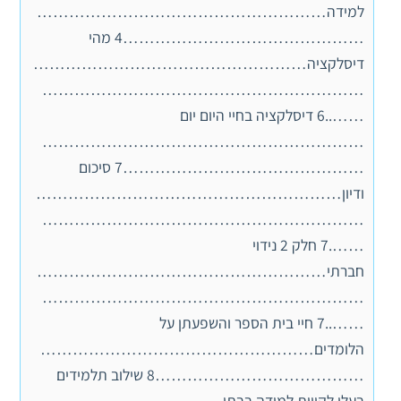
למידה………………………………………………
………………………………………4 מהי
דיסלקציה……………………………………………
……………………………………………………
……..6 דיסלקציה בחיי היום יום
……………………………………………………
………………………………………7 סיכום
ודיון…………………………………………………
……………………………………………………
…….7 חלק 2 נידוי
חברתי………………………………………………
……………………………………………………
……..7 חיי בית הספר והשפעתן על
הלומדים……………………………………………
…………………………………8 שילוב תלמידים
בעלי לקויות למידה בבתי