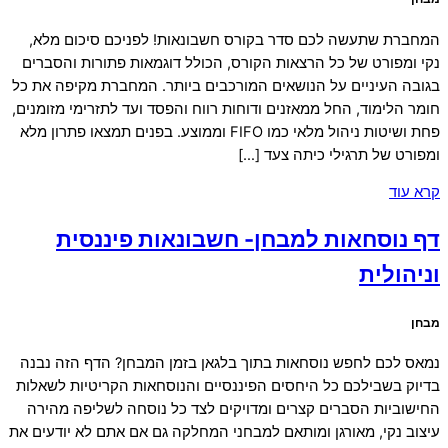
המחברת שתעשה לכם סדר בקורס חשבונאות! לפניכם סיכום מלא,
נקי ומפורט של כל הרצאות הקורס, הכולל דוגמאות פתורות והסברים
בגובה העיניים על הנושאים המורכבים ביותר. המחברת מקיפה את כל
חומר הלימוד, החל ממאזנים ודוחות רווח והפסד ועד לתזרימי מזומנים,
פחת ושיטות ניהול מלאי כמו FIFO וממוצע. בפנים תמצאו פתרון מלא
ומפורט של תרגילי כיתה צעד […]
קרא עוד
דף נוסחאות למבחן- חשבונאות פיננסית
וניהולית
מבחן
נמאס לכם לחפש נוסחאות בתוך בלגאן בזמן המבחן? הדף הזה נבנה
בדיוק בשבילכם כל היחסים הפיננסיים והנוסחאות הקריטיות לשאלות
החישוביות הסברים קצרים ומדויקים לצד כל נוסחה לשליפה מהירה
עיצוב נקי, מאורגן ומותאם למבחני המחלקה גם אם אתם לא יודעים את