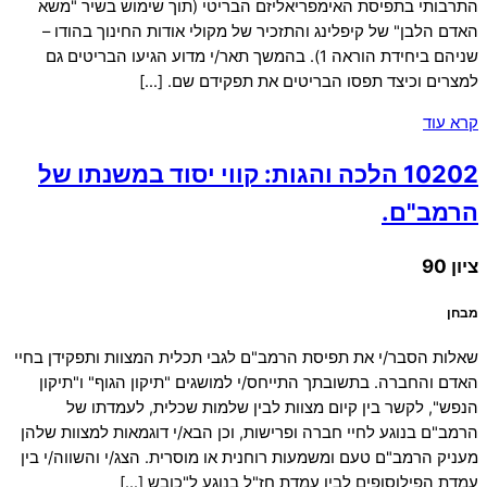
התרבותי בתפיסת האימפריאליזם הבריטי (תוך שימוש בשיר "משא
האדם הלבן" של קיפלינג והתזכיר של מקולי אודות החינוך בהודו –
שניהם ביחידת הוראה 1). בהמשך תאר/י מדוע הגיעו הבריטים גם
למצרים וכיצד תפסו הבריטים את תפקידם שם. […]
קרא עוד
10202 הלכה והגות: קווי יסוד במשנתו של
הרמב"ם.
ציון 90
מבחן
שאלות הסבר/י את תפיסת הרמב"ם לגבי תכלית המצוות ותפקידן בחיי
האדם והחברה. בתשובתך התייחס/י למושגים "תיקון הגוף" ו"תיקון
הנפש", לקשר בין קיום מצוות לבין שלמות שכלית, לעמדתו של
הרמב"ם בנוגע לחיי חברה ופרישות, וכן הבא/י דוגמאות למצוות שלהן
מעניק הרמב"ם טעם ומשמעות רוחנית או מוסרית. הצג/י והשווה/י בין
עמדת הפילוסופים לבין עמדת חז"ל בנוגע ל"כובש […]