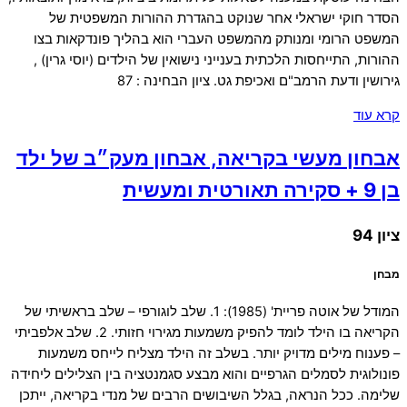
הסדר חוקי ישראלי אחר שנוקט בהגדרת ההורות המשפטית של
המשפט הרומי ומנותק מהמשפט העברי הוא בהליך פונדקאות בצו
ההורות, התייחסות הלכתית בענייני נישואין של הילדים (יוסי גרין) ,
גירושין ודעת הרמב"ם ואכיפת גט. ציון הבחינה : 87
קרא עוד
אבחון מעשי בקריאה, אבחון מעק״ב של ילד
בן 9 + סקירה תאורטית ומעשית
ציון 94
מבחן
המודל של אוטה פריית' (1985): 1. שלב לוגורפי – שלב בראשיתי של
הקריאה בו הילד לומד להפיק משמעות מגירוי חזותי. 2. שלב אלפביתי
– פענוח מילים מדויק יותר. בשלב זה הילד מצליח לייחס משמעות
פונולוגית לסמלים הגרפיים והוא מבצע סגמנטציה בין הצלילים ליחידה
שלימה. ככל הנראה, בגלל השיבושים הרבים של מנדי בקריאה, ייתכן