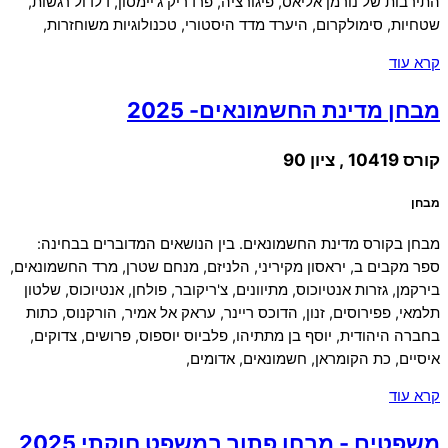
התירבות של נורמן אליאס, פיגורציה, פרדריק ג'יימסון, דלדול רגשות,
שטחיות, סימולקרום, היערד מדד היסטורי, טכנולוגיות משוחזרות,
קרא עוד
מבחן מדינת החשמונאים- 2025
קורס 10419 , ציון 90
מבחן
מבחן בקורס מדינת החשמונאים. בין הנושאים המדוברים בבחינה:
ספר מקבים ב, יראסון מקיריני, הלניזם, מנחם שטרן, מרד החשמונאים,
בירקמן, גזרות אנטיוכוס, מתיוונים, צ'ריקובר, פולחן, אנטיוכוס, שלטון
תלמאי, פפירוסים, זנון, הדוכס ריינר, עראק אל אמיר, הורקנוס, כתות
בחברה היהודית, יוסף בן מתתיהו, פלביוס יוספוס, פרושים, צדוקים,
איסיים, כת הקומראן, חשמונאים, אדומים,
קרא עוד
משפטים - מבחן פתור במשפט חוקתי 2025