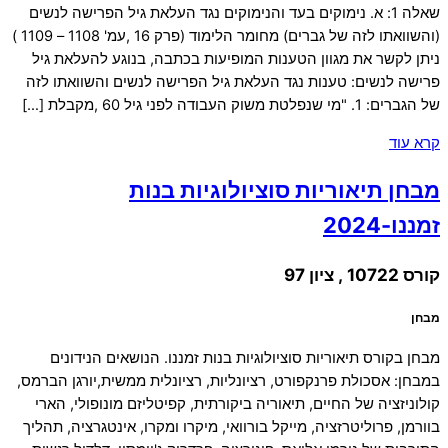
שאלה 1: א. נימוקים בעד והנימוקים נגד העלאת גיל הפרישה לנשים
(והשוואתו לזה של גברים) מחומר הלימוד (פרק 16 ,עמ' 1108 – 1109 )
ניתן לקשר את מגוון הטענות המופיעות בכתבה, בנוגע להעלאת גיל
פרישה לנשים: טענות נגד העלאת גיל הפרישה לנשים והשוואתו לזה
של הגברים: 1. "מי שנפלטת משוק העבודה לפני גיל 60 ,מקבלת […]
קרא עוד
מבחן תיאוריות סוציולוגיות בנות
זמננו-2024
קורס 10722 , ציון 97
מבחן
מבחן בקורס תיאוריות סוציולוגיות בנות זמננו. הנושאים הנידונים
במבחן: אסכולת פרנקפורט, רציונליות, רציונלית ממשית,יורגן הברמס,
קולוניזציה של החיים, תיאוריה ביקורתית, קפיטליזם מונופולי, הארי
בוורמן, פרוליטרזציה, מייקל בורוואי, מיקרו ומקרו, אינטגרציה, תהליך