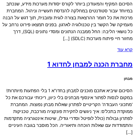
הסיכום המקיף והמעודכן ביותר לקורס יסודות מערכות מידע, שנכתב
במיוחד עבור סטודנטים במחלקה להנדסת תעשייה וניהול. המחברת
מרכזת את כל חומר ההרצאות בצורה לוגית ומובנית, תוך דגש על הבנה
מעמיקה של הקשר בין טכנולוגיה לארגון. בפנים תמצאו פירוט נרחב על
כל נושאי הליבה: החל ממבנה הנתונים ומסדי נתונים (SQL), דרך
מחזור חיי פיתוח מערכות (SDLC) […]
קרא עוד
מחברת הכנה למבחן לחדוא 1
מבחן
הסיכום שיביא אתכם מוכנים למבחן בחדו"א 1 בלי הפתעות מיותרות!
במקום לנסות לפתור אינסוף מבחנים בלי כיוון, ריכזתי עבורכם את כל
'מתכוני העבודה' הקריטיים לפתרון שאלות מבחן נפוצות. המחברת
ממוקדת בתכל'ס: איך ניגשים לחקירת פונקציה מורכבת, טכניקות
לפתרון גבולות (כולל לופיטל וסדרי גודל), שיטות אינטגרציה מתקדמות
והתמודדות עם שאלות הוכחה ותיאוריה. הכל מוסבר בגובה העיניים
[…]