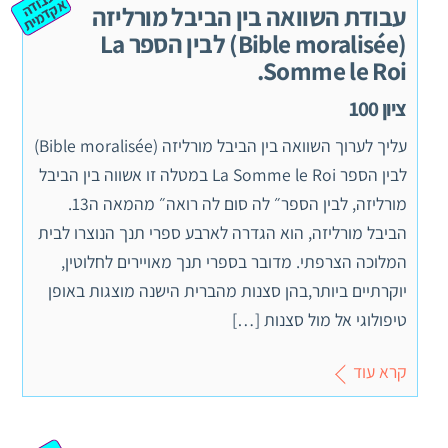
ע
ב
ה
ק
ד
מ
וד
א
ית
עבודת השוואה בין הביבל מורליזה
(Bible moralisée) לבין הספר La
Somme le Roi.
ציון 100
עליך לערוך השוואה בין הביבל מורליזה (Bible moralisée)
לבין הספר La Somme le Roi במטלה זו אשווה בין הביבל
מורליזה, לבין הספר״ לה סום לה רואה״ מהמאה ה13.
הביבל מורליזה, הוא הגדרה לארבע ספרי תנך הנוצרו לבית
המלוכה הצרפתי. מדובר בספרי תנך מאויירים לחלוטין,
יוקרתיים ביותר,בהן סצנות מהברית הישנה מוצגות באופן
טיפולוגי אל מול סצנות […]
קרא עוד