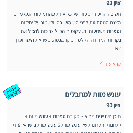
ציון 93
חשיבה הריכוז המקורי של כל אחת מהתמיסות הנעלמות.
הצגת הנוסחאות לפני השימוש בהן ולשמור על יחידות
וספרות משמעותיות. עקומות הכיול צריכות להכיל את
נקודות המדידה הגולמיות, קו מגמה, משוואת הישר וערך
R2.
קרא עוד
ע
ב
ה
ק
ד
מ
וד
א
ית
עונש מוות למחבלים
ציון 90
תוכן העניינים מבוא 3 סקירת ספרות 4 עונש מוות 4
יתרונות וחסרונות של עונש מוות 6 עונש מוות בישראל 8 דיון