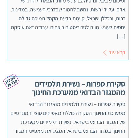
וסיכום 9 ביבליוגרפיה 12 עונש מוות, הוצאתו להורג של
אדם, על ידי רשות, נחשב לחמור שבדרכי הענישה. במדינות
רבות, ובכללן ישראל, קיימת בדעת הקהל תמיכה גדולה
יחסית לעונש מוות לטרוריסטים רוצחים. עבודה זאת עוסקת
[…]
קרא עוד
ס
ק
ת
פ
ר
יר
ס
ות
סקירת ספרות – נשירת תלמידים
מהמגזר הבדואי ממערכת החינוך
סקירת ספרות – נשירת תלמידים מהמגזר הבדואי
ממערכת החינוך הסקירה כוללת מאפיינים סוציו דמוגרפיים
של המגזר הבדואי בישראל, נשירת תלמידים ממערכת
החינוך במגזר הבדואי בישראל המציג את מאפייני המגזר