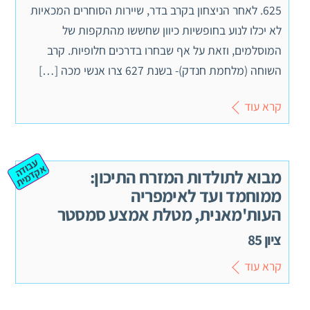
625. לאחר הניצחון בקרב בדר, שיירות הסוחרים המכאיות
לא יכלו לנוע בחופשיות כיוון שחששו מהתקפות של
המוסלמים, וזאת על אף שבחרו בדרכים חלופיות. קרב
השוחה (מלחמת חנדק)- בשנת 627 צרו אנשי מכה […]
קרא עוד
ע
ב
ה
ק
ד
מ
וד
א
ית
מבוא לתולדות המזרח התיכון:
ממוחמד ועד לאימפריה
העות'מאנית, מטלת אמצע סמסטר
ציון 85
קרא עוד