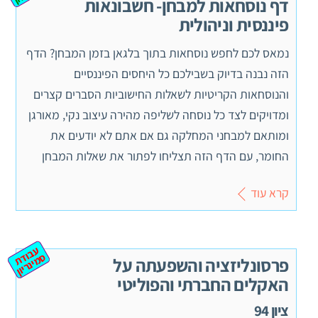
דף נוסחאות למבחן- חשבונאות
פיננסית וניהולית
נמאס לכם לחפש נוסחאות בתוך בלגאן בזמן המבחן? הדף
הזה נבנה בדיוק בשבילכם כל היחסים הפיננסיים
והנוסחאות הקריטיות לשאלות החישוביות הסברים קצרים
ומדויקים לצד כל נוסחה לשליפה מהירה עיצוב נקי, מאורגן
ומותאם למבחני המחלקה גם אם אתם לא יודעים את
החומר, עם הדף הזה תצליחו לפתור את שאלות המבחן
קרא עוד
ע
ב
ת
מ
ינ
ר
וד
ס
יון
פרסונליזציה והשפעתה על
האקלים החברתי והפוליטי
ציון 94