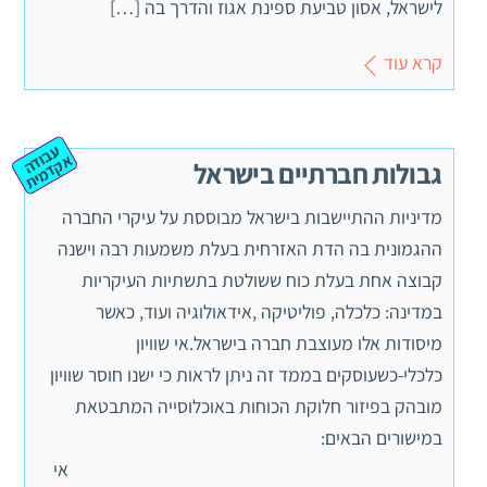
לישראל, אסון טביעת ספינת אגוז והדרך בה […]
קרא עוד
ע
ב
ה
ק
ד
מ
וד
א
ית
גבולות חברתיים בישראל
מדיניות ההתיישבות בישראל מבוססת על עיקרי החברה
ההגמונית בה הדת האזרחית בעלת משמעות רבה וישנה
קבוצה אחת בעלת כוח ששולטת בתשתיות העיקריות
במדינה: כלכלה, פוליטיקה ,אידאולוגיה ועוד, כאשר
מיסודות אלו מעוצבת חברה בישראל.אי שוויון
כלכלי-כשעוסקים בממד זה ניתן לראות כי ישנו חוסר שוויון
מובהק בפיזור חלוקת הכוחות באוכלוסייה המתבטאת
במישורים הבאים:
אי