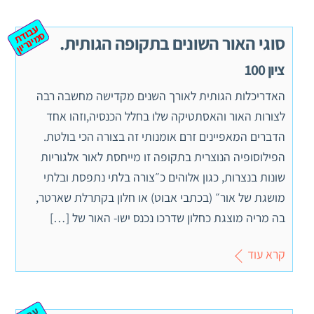
ע
ב
ת
מ
ינ
ר
וד
ס
יון
סוגי האור השונים בתקופה הגותית.
ציון 100
האדריכלות הגותית לאורך השנים מקדישה מחשבה רבה
לצורות האור והאסתטיקה שלו בחלל הכנסיה,וזהו אחד
הדברים המאפיינים זרם אומנותי זה בצורה הכי בולטת.
הפילוסופיה הנוצרית בתקופה זו מייחסת לאור אלגוריות
שונות בנצרות, כגון אלוהים כ״צורה בלתי נתפסת ובלתי
מושגת של אור״ (בכתבי אבוט) או חלון בקתרלת שארטר,
בה מריה מוצגת כחלון שדרכו נכנס ישו- האור של […]
קרא עוד