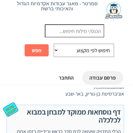
Ski
סמרטר - מאגר עבודות אקדמיות הגדול
והאיכותי ברשת
t
conten
פרסם עבודה
התחבר
כל העבודות שהוגשו באוניברסיטת בן-גוריון
אוניברסיטת בן-גוריון, באר-שבע
ס
יכ
מ
ב
ח
ום ל
ן
דף נוסחאות ממוקד למבחן במבוא
לכלכלה
הכלי המדויק שיעשה לכם סדר בראש ובידיים בזמן אמת.