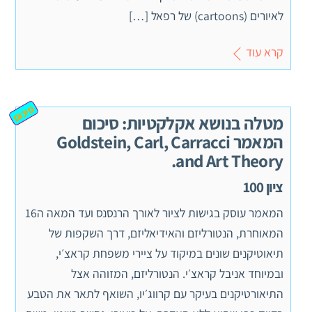
לאיורים (cartoons) של רפאל […]
קרא עוד
סיכום
מטלה בנושא אקלקטיות: סיכום
המאמר Goldstein, Carl, Carracci
and Art Theory.
ציון 100
המאמר עוסק בגישות לציור לאורך הרנסנס ועד המאה ה16
המאוחרת, הנטורליזם והאידיאליזם, דרך השקפות של
תיאוטיקנים שונים במיקוד על ציירי משפחת קראצ׳י,
ובמיוחד אניבל קראצ׳י. הנטורליזם, המזוהה אצל
התיאורטיקנים בעיקר עם קרווג׳יו, השואף לתאר את הטבע