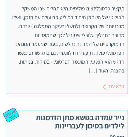
תקציר פרסונליזציה פוליטית היא תהליך שבו המשקל
הפוליטי של השחקן היחיד בפוליטיקה עולה עם הזמן, ואילו
מרכזיותה של הקבוצה (למשל ובעיקר המפלגה ) יורדת.
מדובר בתהליך גלובלי שמוביל לכך שהמוסדות
הדמוקרטיים של המדינה נחלשים, בעוד שמעמד המנהיג
הפרסונלי עולה. תופעה זו רלוונטית גם בתקשורת, כאשר
הדגש הוא הוא על המועמד הפרסונלי- בסיקור, בניתוח,
בהצגה, העוד […]
קרא עוד
ע
ב
וד
מ
נייר עמדה בנושא מתן הזדמנות
ת ג
ר
לילדים בסיכון לעבריינות
ציון 98