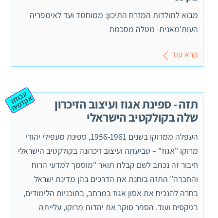
מבוא לתולדות המזרח התיכון: ממוחמד ועד לאימפריה
העות'מאנית- מטלה מסכמת
קרא עוד
ע
ב
ה
ק
ד
מ
וד
א
ית
תזה - ספינת אגוז ועיצוב הזיכרון
שלה בקולקטיב הישראלי
העפלה ממרוקו בשנים 1956-1961, ספינת מעפילי יהודי
מרוקו "אגוז" – טביעתה ועיצוב זיכרונה בקולקטיב הישראלי
חיבור זה נכתב לשם קבלת תואר "מוסמך למדעי הרוח
והחברה" התזה בוחנת את הדרכים בהן מדינת ישראל
בחרה להנכיח את אסון אגוז במרחב, בתוכניות הלימודים,
בטקסים ועוד. הספר סוקר את יהדות מרוקו, עלייתה