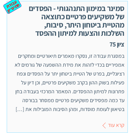
ע
ב
ת
מ
ינ
ר
וד
ס
יון
סמינר במימון התנהגותי - הפסדים
של משקיעים פרטיים כתוצאה
מהטיית ביטחון היתר, סיבות,
השלכות והצעות למיתון ההפסד
ציון 75
במסגרת עבודה זו, נסקרו מאמרים תיאורטיים ומחקרים
אמפיריים בכדי לזהות את מידת ההשפעה של גורמים לא
רציונליים, בפרט של הטיית ביטחון יתר על הפסדים ונפח
פעילות בשוק ההון בקרב משקיעים פרטיים, וכן דיון על
פתרונות למיתון ההפסדים. המאמר המרכזי בעבודה בחן
עד כמה מפסידים משקיעים פרטיים ממסחר בבורסה
בטיאוון לעומת מוסדות, ומהן הסיבות המובילות את […]
קרא עוד