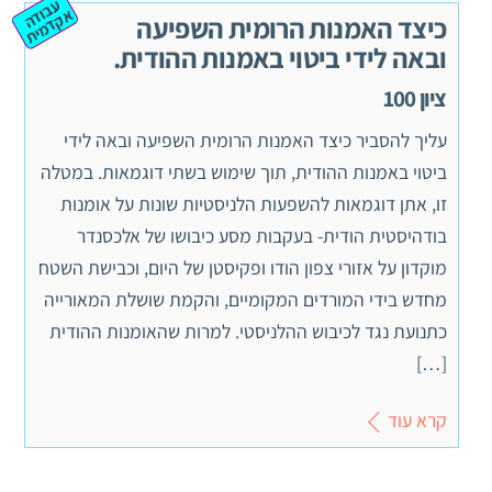
ע
ב
ה
ק
ד
מ
וד
א
ית
כיצד האמנות הרומית השפיעה
ובאה לידי ביטוי באמנות ההודית.
ציון 100
עליך להסביר כיצד האמנות הרומית השפיעה ובאה לידי
ביטוי באמנות ההודית, תוך שימוש בשתי דוגמאות. במטלה
זו, אתן דוגמאות להשפעות הלניסטיות שונות על אומנות
בודהיסטית הודית- בעקבות מסע כיבושו של אלכסנדר
מוקדון על אזורי צפון הודו ופקיסטן של היום, וכבישת השטח
מחדש בידי המורדים המקומיים, והקמת שושלת המאורייה
כתנועת נגד לכיבוש ההלניסטי. למרות שהאומנות ההודית
[…]
קרא עוד