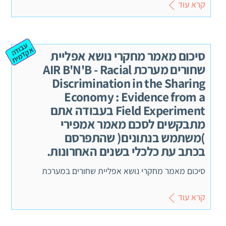
קרא עוד
ע
ב
ה
ק
ד
מ
וד
א
ית
סיכום מאמר מחקרי נושא אפליית
שחורים מערכת AIR B'N'B - Racial
Discrimination in the Sharing
Economy : Evidence from a
Field Experiment בעבודה אתם
מתבקשים לסכם מאמר אמפירי
)משתמש בנתונים( שהתפרסם
בכתב עת כלכלי בשנים האחרונות.
סיכום מאמר מחקרי נושא אפליית שחורים במערכת
קרא עוד