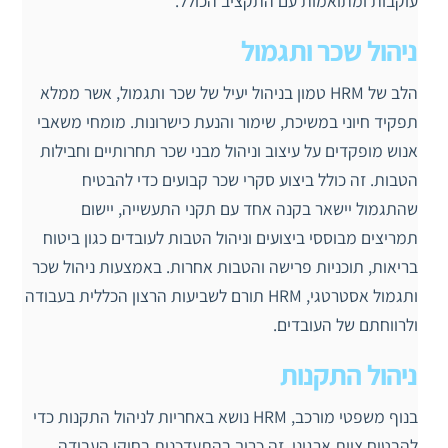
עוקבות ומתואמות עם התקציב הכולל.
ניהול שכר ותגמול
הלב של HRM טמון בניהול יעיל של שכר ותגמול, אשר ממלא
תפקיד חיוני במשיכת, שימור והנעת כישרונות. מומחי משאבי
אנוש מופקדים על עיצוב וניהול מבני שכר תחרותיים וחבילות
הטבות. זה כולל ביצוע סקרי שכר קבועים כדי להבטיח
שהתגמול יישאר בקנה אחד עם תקני התעשייה, יישום
תמריצים מבוססי ביצועים וניהול הטבות לעובדים כגון ביטוח
בריאות, תוכניות פרישה והטבות אחרות. באמצעות ניהול שכר
ותגמול אסטרטגי, HRM תורם לשביעות הרצון הכללית בעבודה
ולרווחתם של העובדים.
ניהול התקנות
בנוף משפטי מורכב, HRM נושא באחריות לניהול התקנות כדי
להבטיח ציות ארגוני. זה כרוך בהתעדכנות בחוקי העבודה,