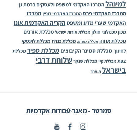
למינהל
המרכז האקדמי למשפט ולעסקים ברמת גן
המרכז
המרכז האקדמי פרס
המרכז האקדמי רופין
הקריה האקדמית אונו
האקדמי שערי מדע ומשפט
מכללת אורנים
מכון טכנולוגי חולון
מכללת אורות ישראל
מכללת אחוה
מכללת לוינסקי
מכללת כנרת
מכללת אפרתה
מכללת ספיר
מכללת סמינר הקיבוצים
לחינוך
מכללת
שלוחת דרבי
צפת
מכללת שנקר
מכללת קיי
בישראל
ת.אחר
Back
סמרטר - מאגר עבודות אקדמיות
To
Top