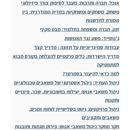
אוכל, חברה ותרבות: מעבר לסיפוק צורך פיזיולוגי
משחק, משחקים ומשחקיות במדיה המודרנית: בין
מסורת לחדשנות
זמן, חברה ומשפחה בתלמוד: מבט מקיף
ג'נוסייד: פשע נגד האנושות
עבודות סמינריוניות על תזונה : מדריך קצר
מדריך הישרדות: כלים פרקטיים להצלחה בקורס מבוא
למתמטיקה
למה כדאי להיעזר בסמרטר?
ניהול העתיד: ניהול אסטרטגי של משאבים טכנולוגיים
ניהול משאבי אנוש: יעילות בחשבוניות, שכר, פיצויים
ותקנות
ניהול פרויקטים: ניווט בשלישיית לוחות זמנים,
משאבים ותקציבים
חקר מחקר ניהול משאבי אנוש: פירוק מגמות ותובנות