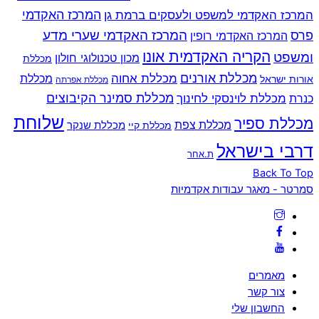
המרכז האקדמי למשפט ולעסקים ברמת גן
המרכז האקדמי
המרכז האקדמי שערי מדע
פרס
המרכז האקדמי רופין
הקריה האקדמית אונו
ומשפט
מכון טכנולוגי חולון
מכללת
מכללת אורנים
מכללת אחוה
מכללת
אורות ישראל
מכללת אפרתה
מכללת סמינר הקיבוצים
כנרת
מכללת לוינסקי לחינוך
שלוחת
מכללת ספיר
מכללת צפת
מכללת שנקר
מכללת קיי
דרבי בישראל
ת.אחר
Back To Top
סמרטר - מאגר עבודות אקדמיות
מאמרים
צור קשר
החשבון שלי