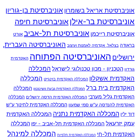
אוניברסיטת בן-גוריון
אוניברסיטת אריאל בשומרון
אוניברסיטת בר-אילן
אוניברסיטת חיפה
אוניברסיטת תל-אביב
אוניברסיטת רייכמן
אורט
האוניברסיטה העברית,
בראודה
בצלאל, אקדמיה לאמנות ועיצוב
האוניברסיטה הפתוחה
ירושלים
האקדמית
המכללה
הטכניון - מכון טכנולוגי לישראל
גורדון
האקדמית אשקלון
המכללה
המכללה האקדמית בוינגייט
האקדמית בית ברל
המכללה
המכללה האקדמית גבעת וושינגטון
האקדמית גליל מערבי
המכללה
המכללה האקדמית הדסה ירושלים
האקדמית להנדסה ע"ש סמי שמעון
המכללה האקדמית לחינוך ע"ש
המכללה האקדמית נתניה
המכללה האקדמית
דוד ילין
עמק יזרעאל
המכללה
המכללה האקדמית תל-אביב - יפו
המכללה למינהל
האקדמית תל-חי
המכללה האקדמית תלפיות