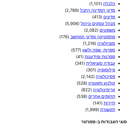
כלכלה
(1,101)
מדעי המדינה ויחבל
(2,789)
מדעים
(413)
מנהל עסקים וניהול
(5,906)
משפטים
(2,082)
מתמטיקה ומדעי המחשב
(176)
סוציולוגיה
(1,216)
ספרות, שפה ולשון
(577)
ספרנות ומידענות
(41)
עבודה סוציאלית
(341)
פילוסופיה
(301)
פסיכולוגיה
(2,142)
קולנוע ותאטרון
(528)
קרימינולוגיה
(822)
תחומים אחרים
(538)
תיירות
(141)
תקשורת
(1,999)
סוגי העבודות ב-סמרטר