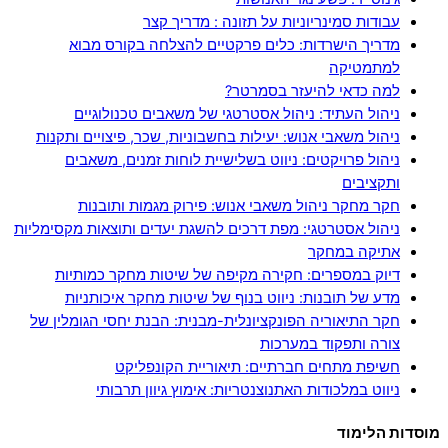
עבודות סמינריוניות על תזונה : מדריך קצר
מדריך הישרדות: כלים פרקטיים להצלחה בקורס מבוא
למתמטיקה
למה כדאי להיעזר בסמרטר?
ניהול העתיד: ניהול אסטרטגי של משאבים טכנולוגיים
ניהול משאבי אנוש: יעילות בחשבוניות, שכר, פיצויים ותקנות
ניהול פרויקטים: ניווט בשלישיית לוחות זמנים, משאבים
ותקציבים
חקר מחקר ניהול משאבי אנוש: פירוק מגמות ותובנות
ניהול אסטרטגי: מפת דרכים להשגת יעדים ותוצאות מקסימליות
אתיקה במחקר
דיוק במספרים: חקירה מקיפה של שיטות מחקר כמותיות
מדע של תובנות: ניווט בנוף של שיטות מחקר איכותניות
חקר התיאוריה הפונקציונלית-מבנית: הבנת יחסי הגומלין של
צורה ותפקוד במערכות
חשיפת מתחים חברתיים: תיאוריית הקונפליקט
ניווט במלכודות האתנוצנטריות: אימוץ גיוון תרבותי
מוסדות הלימוד