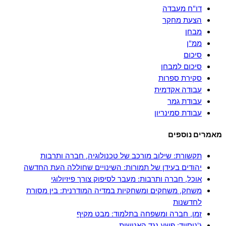
דו"ח מעבדה
הצעת מחקר
מבחן
ממ"ן
סיכום
סיכום למבחן
סקירת ספרות
עבודה אקדמית
עבודת גמר
עבודת סמינריון
מאמרים נוספים
תקשורת: שילוב מורכב של טכנולוגיה, חברה ותרבות
יהודים בעידן של תמורות: השינויים שחוללה העת החדשה
אוכל, חברה ותרבות: מעבר לסיפוק צורך פיזיולוגי
משחק, משחקים ומשחקיות במדיה המודרנית: בין מסורת
לחדשנות
זמן, חברה ומשפחה בתלמוד: מבט מקיף
ג'נוסייד: פשע נגד האנושות