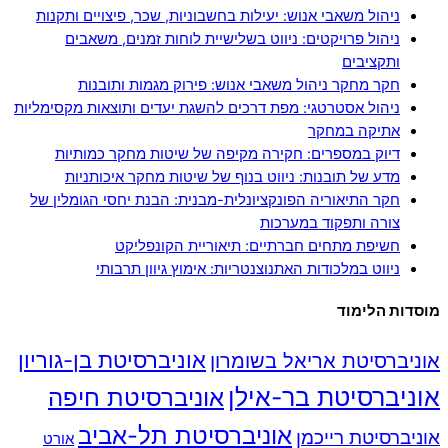
ניהול משאבי אנוש: יעילות בחשבוניות, שכר, פיצויים ותקנות
ניהול פרויקטים: ניווט בשלישיית לוחות זמנים, משאבים
ותקציבים
חקר מחקר ניהול משאבי אנוש: פירוק מגמות ותובנות
ניהול אסטרטגי: מפת דרכים להשגת יעדים ותוצאות מקסימליות
אתיקה במחקר
דיוק במספרים: חקירה מקיפה של שיטות מחקר כמותיות
מדע של תובנות: ניווט בנוף של שיטות מחקר איכותניות
חקר התיאוריה הפונקציונלית-מבנית: הבנת יחסי הגומלין של
צורה ותפקוד במערכות
חשיפת מתחים חברתיים: תיאוריית הקונפליקט
ניווט במלכודות האתנוצנטריות: אימוץ גיוון תרבותי
מוסדות הלימוד
אוניברסיטת בן-גוריון
אוניברסיטת אריאל בשומרון
אוניברסיטת בר-אילן
אוניברסיטת חיפה
אוניברסיטת תל-אביב
אוניברסיטת רייכמן
אורט