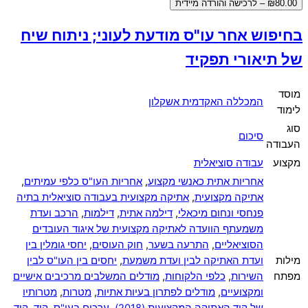
₪80.00 – לרכישה והורדה מיידית
בחיפוש אחר עו"ס מודעת לעוני; ניתוח שיח
של תיאורי תפקיד
מוסד
המכללה האקדמית אשקלון
לימוד
סוג
סיכום
העבודה
מקצוע
עבודה סוציאלית
אחריות אתית כאנשי מקצוע
,
אחריות העו"ס כלפי עמיתים
,
אתיקה מקצועית
,
אתיקה מקצועית בעבודה סוציאלית בתיה
פנחסי ונחום מיכאלי
,
דילמה אתית
,
דילמות
,
הרכב ועדת
משמעתף הוועדה לאתיקה מקצועית של איגוד העובדים
הסוציאליים
,
התרעה בשער
,
חוק העוסים
,
יחסי גומלין בין
מילות
ועדת האתיקה לבין ועדת משמעת
,
יחסים בין העו"ס לבין
מפתח
השירות
,
כלפי הלקוחות
,
מודלים המשלבים מרכיבים אישיים
ומקצועיים
,
מודלים לפתרון בעיות אתיות
,
מטרות
,
מטרותיו
של קוד האתיקה המקצועית (2018)
,
ערכים בעו"ס
,
קוד
,
קוד