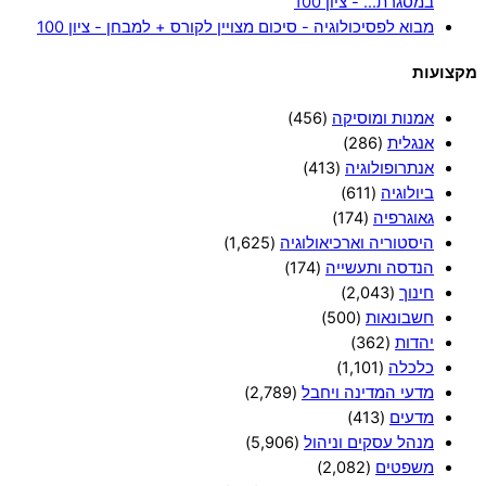
במסגרת… - ציון 100
מבוא לפסיכולוגיה - סיכום מצויין לקורס + למבחן - ציון 100
מקצועות
אמנות ומוסיקה
(456)
אנגלית
(286)
אנתרופולוגיה
(413)
ביולוגיה
(611)
גאוגרפיה
(174)
היסטוריה וארכיאולוגיה
(1,625)
הנדסה ותעשייה
(174)
חינוך
(2,043)
חשבונאות
(500)
יהדות
(362)
כלכלה
(1,101)
מדעי המדינה ויחבל
(2,789)
מדעים
(413)
מנהל עסקים וניהול
(5,906)
משפטים
(2,082)