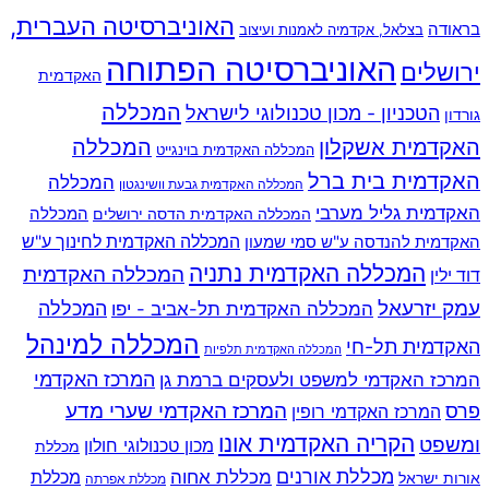
האוניברסיטה העברית,
בראודה
בצלאל, אקדמיה לאמנות ועיצוב
האוניברסיטה הפתוחה
ירושלים
האקדמית
המכללה
הטכניון - מכון טכנולוגי לישראל
גורדון
האקדמית אשקלון
המכללה
המכללה האקדמית בוינגייט
האקדמית בית ברל
המכללה
המכללה האקדמית גבעת וושינגטון
האקדמית גליל מערבי
המכללה
המכללה האקדמית הדסה ירושלים
האקדמית להנדסה ע"ש סמי שמעון
המכללה האקדמית לחינוך ע"ש
המכללה האקדמית נתניה
המכללה האקדמית
דוד ילין
עמק יזרעאל
המכללה
המכללה האקדמית תל-אביב - יפו
המכללה למינהל
האקדמית תל-חי
המכללה האקדמית תלפיות
המרכז האקדמי למשפט ולעסקים ברמת גן
המרכז האקדמי
המרכז האקדמי שערי מדע
פרס
המרכז האקדמי רופין
הקריה האקדמית אונו
ומשפט
מכון טכנולוגי חולון
מכללת
מכללת אורנים
מכללת אחוה
מכללת
אורות ישראל
מכללת אפרתה