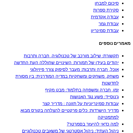
סיכום למבחן
סקירת ספרות
עבודה אקדמית
עבודת גמר
עבודת סמינריון
מאמרים נוספים
תקשורת: שילוב מורכב של טכנולוגיה, חברה ותרבות
יהודים בעידן של תמורות: השינויים שחוללה העת החדשה
אוכל, חברה ותרבות: מעבר לסיפוק צורך פיזיולוגי
משחק, משחקים ומשחקיות במדיה המודרנית: בין מסורת
לחדשנות
זמן, חברה ומשפחה בתלמוד: מבט מקיף
ג'נוסייד: פשע נגד האנושות
עבודות סמינריוניות על תזונה : מדריך קצר
מדריך הישרדות: כלים פרקטיים להצלחה בקורס מבוא
למתמטיקה
למה כדאי להיעזר בסמרטר?
ניהול העתיד: ניהול אסטרטגי של משאבים טכנולוגיים