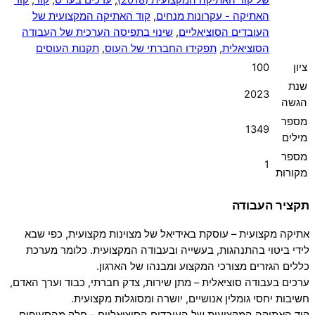
האתיקה - עקרונות מנחים
,
קוד האתיקה המקצועית של
העובדים הסוציאליים
,
שינוי בתפיסה הערכית של העבודה
הסוציאלית
,
תפקידו החברתי של העוס
,
תקנות העוסים
ציון
100
שנת
2023
הגשה
מספר
1349
מילים
מספר
1
מקורות
תקציר העבודה
אתיקה מקצועית – עוסקת באידיאל של מצוינות מקצועית, כפי שבא
לידי ביטוי בהתנהגות, בעשייה ובעבודה המקצועית. כלומר מערכת
כללים הגזרים מצורכי המקצוע ומבנהו של הארגון.
ערכים בעבודה סוציאלית – מתן שירות, צדק חברתי, כבוד וערך האדם,
חשיבות יחסי גומלין אנושיים, יושרה ומסוגלות מקצועית.
קוד האתיקה המקצועית של העובדים הסוציאליים – חלק מהסעיפים