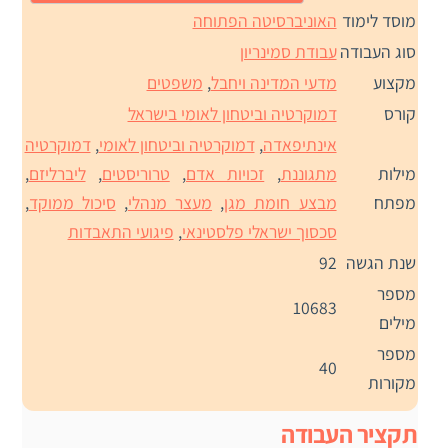
מוסד לימוד
האוניברסיטה הפתוחה
סוג העבודה
עבודת סמינריון
מקצוע
מדעי המדינה ויחבל
,
משפטים
קורס
דמוקרטיה וביטחון לאומי בישראל
אינתיפאדה
,
דמוקרטיה וביטחון לאומי
,
דמוקרטיה
מילות
מתגוננת
,
זכויות אדם
,
טרוריסטים
,
ליברליזם
,
מפתח
מבצע חומת מגן
,
מעצר מנהלי
,
סיכול ממוקד
,
סכסוך ישראלי פלסטינאי
,
פיגועי התאבדות
שנת הגשה
92
מספר
10683
מילים
מספר
40
מקורות
תקציר העבודה