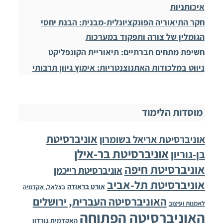
איכותניות
חקר התיאוריה הפונקציונלית-מבנית: הבנת יחסי
הגומלין של צורה ותפקוד במערכות
חשיפת מתחים חברתיים: תיאוריית הקונפליקט
ניווט במלכודות האתנוצנטריות: אימוץ גיוון תרבותי
מוסדות הלימוד
אוניברסיטת
אוניברסיטת אריאל בשומרון
אוניברסיטת בר-אילן
בן-גוריון
אוניברסיטת חיפה
אוניברסיטת רייכמן
אוניברסיטת תל-אביב
אורט בראודה
בצלאל, אקדמיה
האוניברסיטה העברית, ירושלים
לאמנות ועיצוב
האוניברסיטה הפתוחה
האקדמית גורדון