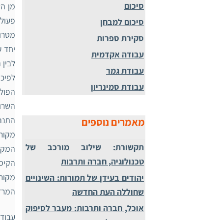
סיכום
מן הש
פעולת
סיכום למבחן
מטרות
סקירת ספרות
יחד ע
עבודה אקדמית
לבין 
עבודת גמר
לפיכ
עבודת סמינריון
הפולי
השרו
התנהל
מאמרים נוספים
מקורו
תקשורת: שילוב מורכב של
המקור
טכנולוגיה, חברה ותרבות
הקיסר
מקורו
יהודים בעידן של תמורות: השינויים
המרד,
שחוללה העת החדשה
אוכל, חברה ותרבות: מעבר לסיפוק
עבודת