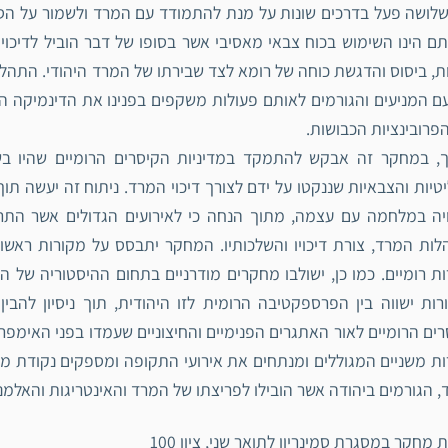
לושה פעל בדרכים שונות על מנת להתמודד עם המרד ולשמור על הסד
ם הינו השימוש בכוח צבאי מאסיבי אשר בסופו של דבר הוביל לדיכוי
, ביסוס והדגשת כוחה של רומא לצד שבירתו של המרד היהודי. התהלי
ם המניעים והגורמים לאותם פעולות משקפים בפנינו את הדינמיקה 
הפרובינציות הכבושות.
ך, במחקר זה אבקש להתמקד במדיניות הקיסרים הרומיים שהיו ב
טיות והצבאיות שננקטו על ידם לצורך דיכוי המרד. ניתוח זה יעשה ת
יה במלחמה עם עצמה, מתוך הנחה כי לאירועים הגדולים אשר הת
ות המרד, צורת דיכויו והשלכותיו. המחקר יתבסס על מקורות ראשוני
ת רומיים. כמו כן, ישולבו מחקרים מודרניים בתחום ההיסטוריה של ה
ות ישווה בין הפרספקטיבה הרומית לזו היהודית, תוך ניסיון להבי
ים הרומיים לאור האתגרים הפנימיים והחיצוניים שעמדו בפני האימפר
ת משניים המגוללים ומנתחים את אירועי התקופה ומספקים נקודת מב
 הגורמים ביהודה אשר הובילו לפריצתו של המרד והאינטריגות והאלמ
 מחקר במסגרת סמינריון לתואר שני, ציון 100