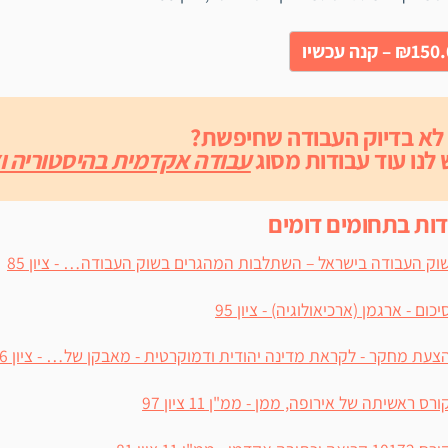
₪1 – קנה עכשיו
 לא בדיוק העבודה שחיפשת?
 לנו עוד עבודות מסוג
עבודה אקדמית בהיסטוריה וא
דות בתחומים דומים
וק העבודה בישראל – השתלבות המהגרים בשוק העבודה… - ציון 85
יכום - ארגמן (ארכיאולוגיה) - ציון 95
צעת מחקר - לקראת מדינה יהודית ודמוקרטית - מאבקן של… - ציון 96
ורס ראשיתה של אירופה, ממן - ממ"ן 11 ציון 97