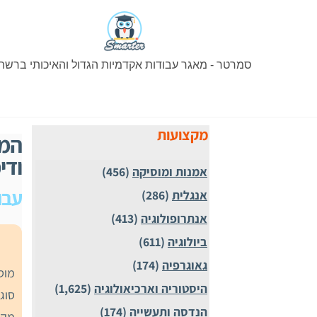
Ski
t
conten
סמרטר - מאגר עבודות אקדמיות הגדול והאיכותי ברשת
מקצועות
המר
ודיכו
אמנות ומוסיקה
(456)
עבו
אנגלית
(286)
אנתרופולוגיה
(413)
ביולוגיה
(611)
גאוגרפיה
(174)
מוס
היסטוריה וארכיאולוגיה
(1,625)
סוג
הנדסה ותעשייה
(174)
מקצ