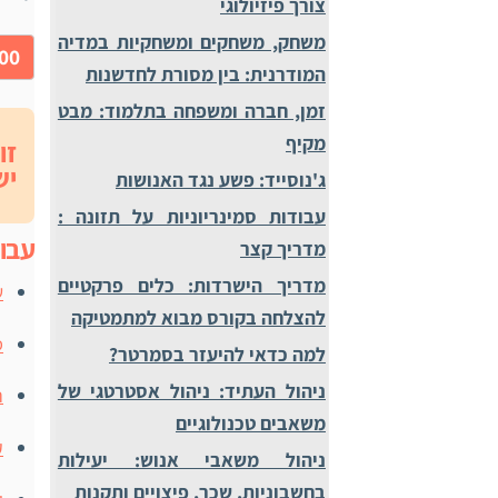
צורך פיזיולוגי
משחק, משחקים ומשחקיות במדיה
50.00
המודרנית: בין מסורת לחדשנות
זמן, חברה ומשפחה בתלמוד: מבט
מקיף
זו
יש
ג'נוסייד: פשע נגד האנושות
עבודות סמינריוניות על תזונה :
עבו
מדריך קצר
מדריך הישרדות: כלים פרקטיים
ש
להצלחה בקורס מבוא למתמטיקה
ס
למה כדאי להיעזר בסמרטר?
ניהול העתיד: ניהול אסטרטגי של
ה
משאבים טכנולוגיים
ק
ניהול משאבי אנוש: יעילות
בחשבוניות, שכר, פיצויים ותקנות