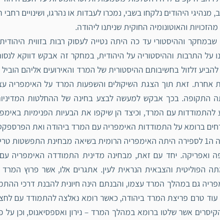
, מנהיגי היהודים נלקחו בשבי, נמכרו לעבדות או נהרגו, ושינויים רחבי
מהזכויות והאוטונומיה החוקית שניתנו ליהודה.
שבמחקר וההיסטורי עד כה היתה נטייה לעסוק רבות בזווית היהודי
ו על התרבות וההיסטוריה על היהודית, במחקר זה אבקש דווקא לנסות
להביע זלזול בחשיבותם ההיסטורית של המרד והאירועים אליהם הוביל ל
ת אחרת. זאת תוך הצגת השיקולים והשפעות המרד על האימפריה עצמה
ה התקופה. בכך אבקש למעשה לבצע בחינה של ההחלטות המדיניות וה
 להתמודדות עם המרד, וכיצד הן שיקפו את הבעיות הפנימיות באי
ים ברומא על התמודדות האימפריה עם המרד ביהודה ואת הפרספקטי
במאה ה1 לספירה היתה האימפריה הרומית בשיאה מבחינת התפשטות טר
ה ואפריקה. יחד עם זאת, מבחינה מדינית התמודדה האימפריה עם 
ה הפוליטית והצבאית הנראית לעין. אתגרים אלו, אשר פרוץ המרד 
ריה גם במהלך המרד עצמו, והבנתם הינה חיונית להבנת דרכי ההתמו
עוד טרם פריצת המרד ביהודה, כאשר רומא נאלצה להתמודד עם לחצים 
קיסרים אשר שלטו ברומא במהלך המרד – נירון ואספסיאנוס, וכן על פ