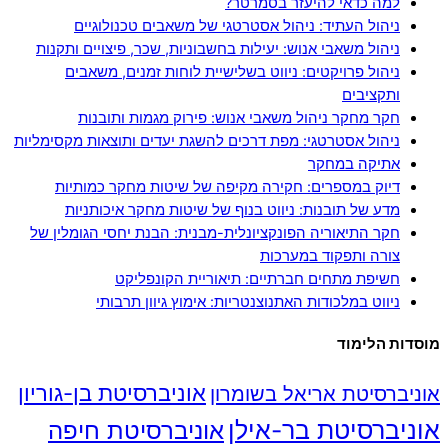
למה כדאי להיעזר בסמרטר?
ניהול העתיד: ניהול אסטרטגי של משאבים טכנולוגיים
ניהול משאבי אנוש: יעילות בחשבוניות, שכר, פיצויים ותקנות
ניהול פרויקטים: ניווט בשלישיית לוחות זמנים, משאבים
ותקציבים
חקר מחקר ניהול משאבי אנוש: פירוק מגמות ותובנות
ניהול אסטרטגי: מפת דרכים להשגת יעדים ותוצאות מקסימליות
אתיקה במחקר
דיוק במספרים: חקירה מקיפה של שיטות מחקר כמותיות
מדע של תובנות: ניווט בנוף של שיטות מחקר איכותניות
חקר התיאוריה הפונקציונלית-מבנית: הבנת יחסי הגומלין של
צורה ותפקוד במערכות
חשיפת מתחים חברתיים: תיאוריית הקונפליקט
ניווט במלכודות האתנוצנטריות: אימוץ גיוון תרבותי
מוסדות הלימוד
אוניברסיטת בן-גוריון
אוניברסיטת אריאל בשומרון
אוניברסיטת בר-אילן
אוניברסיטת חיפה