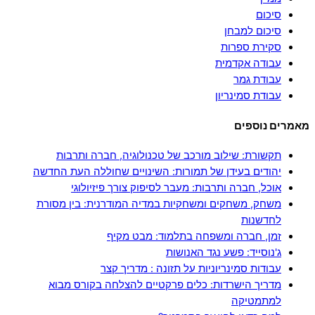
סיכום
סיכום למבחן
סקירת ספרות
עבודה אקדמית
עבודת גמר
עבודת סמינריון
מאמרים נוספים
תקשורת: שילוב מורכב של טכנולוגיה, חברה ותרבות
יהודים בעידן של תמורות: השינויים שחוללה העת החדשה
אוכל, חברה ותרבות: מעבר לסיפוק צורך פיזיולוגי
משחק, משחקים ומשחקיות במדיה המודרנית: בין מסורת
לחדשנות
זמן, חברה ומשפחה בתלמוד: מבט מקיף
ג'נוסייד: פשע נגד האנושות
עבודות סמינריוניות על תזונה : מדריך קצר
מדריך הישרדות: כלים פרקטיים להצלחה בקורס מבוא
למתמטיקה