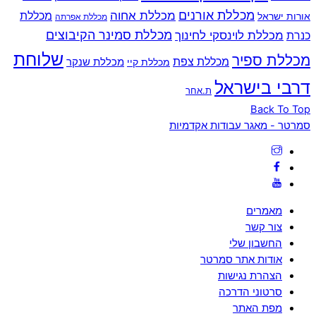
מכללת אורנים
מכללת אחוה
מכללת
אורות ישראל
מכללת אפרתה
מכללת סמינר הקיבוצים
כנרת
מכללת לוינסקי לחינוך
שלוחת
מכללת ספיר
מכללת צפת
מכללת שנקר
מכללת קיי
דרבי בישראל
ת.אחר
Back To Top
סמרטר - מאגר עבודות אקדמיות
מאמרים
צור קשר
החשבון שלי
אודות אתר סמרטר
הצהרת נגישות
סרטוני הדרכה
מפת האתר