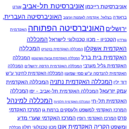
אוניברסיטת תל-אביב
אוניברסיטת רייכמן
אורט
האוניברסיטה העברית,
בראודה
בצלאל, אקדמיה לאמנות ועיצוב
האוניברסיטה הפתוחה
ירושלים
האקדמית
המכללה
הטכניון - מכון טכנולוגי לישראל
גורדון
האקדמית אשקלון
המכללה
המכללה האקדמית בוינגייט
האקדמית בית ברל
המכללה
המכללה האקדמית גבעת וושינגטון
האקדמית גליל מערבי
המכללה
המכללה האקדמית הדסה ירושלים
האקדמית להנדסה ע"ש סמי שמעון
המכללה האקדמית לחינוך ע"ש
המכללה האקדמית נתניה
המכללה האקדמית
דוד ילין
עמק יזרעאל
המכללה
המכללה האקדמית תל-אביב - יפו
המכללה למינהל
האקדמית תל-חי
המכללה האקדמית תלפיות
המרכז האקדמי למשפט ולעסקים ברמת גן
המרכז האקדמי
המרכז האקדמי שערי מדע
פרס
המרכז האקדמי רופין
הקריה האקדמית אונו
ומשפט
מכון טכנולוגי חולון
מכללת