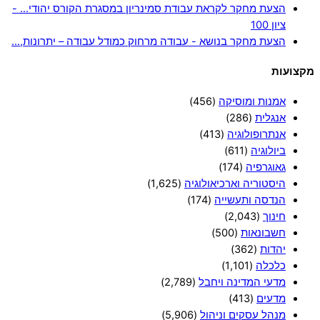
הצעת מחקר לקראת עבודת סמינריון במסגרת הקורס יהודי… -
ציון 100
הצעת מחקר בנושא - עבודה מרחוק כמודל עבודה – יתרונות,…
מקצועות
אמנות ומוסיקה
(456)
אנגלית
(286)
אנתרופולוגיה
(413)
ביולוגיה
(611)
גאוגרפיה
(174)
היסטוריה וארכיאולוגיה
(1,625)
הנדסה ותעשייה
(174)
חינוך
(2,043)
חשבונאות
(500)
יהדות
(362)
כלכלה
(1,101)
מדעי המדינה ויחבל
(2,789)
מדעים
(413)
מנהל עסקים וניהול
(5,906)