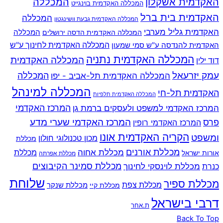
האקדמית אשקלון
המכללה
המכללה האקדמית בוינגייט
האקדמית בית ברל
המכללה
המכללה האקדמית גבעת וושינגטון
האקדמית גליל מערבי
המכללה
המכללה האקדמית הדסה ירושלים
האקדמית להנדסה ע"ש סמי שמעון
המכללה האקדמית לחינוך ע"ש
המכללה האקדמית נתניה
המכללה האקדמית
דוד ילין
עמק יזרעאל
המכללה
המכללה האקדמית תל-אביב - יפו
המכללה למינהל
האקדמית תל-חי
המכללה האקדמית תלפיות
המרכז האקדמי למשפט ולעסקים ברמת גן
המרכז האקדמי
המרכז האקדמי שערי מדע
פרס
המרכז האקדמי רופין
הקריה האקדמית אונו
ומשפט
מכון טכנולוגי חולון
מכללת
מכללת אורנים
מכללת אחוה
מכללת
אורות ישראל
מכללת אפרתה
מכללת סמינר הקיבוצים
כנרת
מכללת לוינסקי לחינוך
שלוחת
מכללת ספיר
מכללת צפת
מכללת שנקר
מכללת קיי
דרבי בישראל
ת.אחר
Back To Top