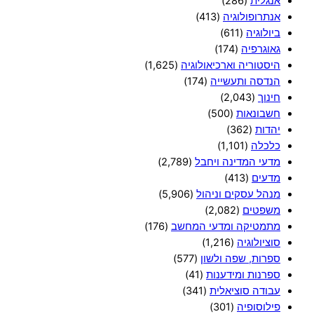
אנגלית
(286)
אנתרופולוגיה
(413)
ביולוגיה
(611)
גאוגרפיה
(174)
היסטוריה וארכיאולוגיה
(1,625)
הנדסה ותעשייה
(174)
חינוך
(2,043)
חשבונאות
(500)
יהדות
(362)
כלכלה
(1,101)
מדעי המדינה ויחבל
(2,789)
מדעים
(413)
מנהל עסקים וניהול
(5,906)
משפטים
(2,082)
מתמטיקה ומדעי המחשב
(176)
סוציולוגיה
(1,216)
ספרות, שפה ולשון
(577)
ספרנות ומידענות
(41)
עבודה סוציאלית
(341)
פילוסופיה
(301)