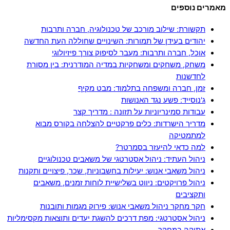
מאמרים נוספים
תקשורת: שילוב מורכב של טכנולוגיה, חברה ותרבות
יהודים בעידן של תמורות: השינויים שחוללה העת החדשה
אוכל, חברה ותרבות: מעבר לסיפוק צורך פיזיולוגי
משחק, משחקים ומשחקיות במדיה המודרנית: בין מסורת
לחדשנות
זמן, חברה ומשפחה בתלמוד: מבט מקיף
ג'נוסייד: פשע נגד האנושות
עבודות סמינריוניות על תזונה : מדריך קצר
מדריך הישרדות: כלים פרקטיים להצלחה בקורס מבוא
למתמטיקה
למה כדאי להיעזר בסמרטר?
ניהול העתיד: ניהול אסטרטגי של משאבים טכנולוגיים
ניהול משאבי אנוש: יעילות בחשבוניות, שכר, פיצויים ותקנות
ניהול פרויקטים: ניווט בשלישיית לוחות זמנים, משאבים
ותקציבים
חקר מחקר ניהול משאבי אנוש: פירוק מגמות ותובנות
ניהול אסטרטגי: מפת דרכים להשגת יעדים ותוצאות מקסימליות