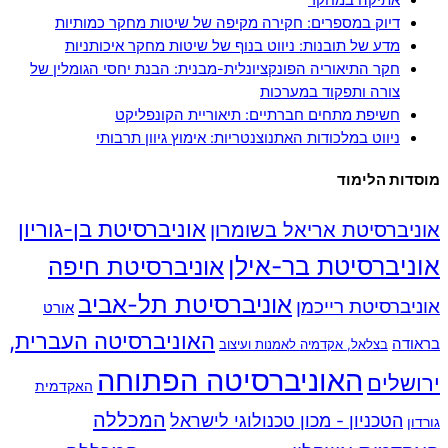
אתיקה במחקר
דיוק במספרים: חקירה מקיפה של שיטות מחקר כמותיות
מדע של תובנות: ניווט בנוף של שיטות מחקר איכותניות
חקר התיאוריה הפונקציונלית-מבנית: הבנת יחסי הגומלין של
צורה ותפקוד במערכות
חשיפת מתחים חברתיים: תיאוריית הקונפליקט
ניווט במלכודות האתנוצנטריות: אימוץ גיוון תרבותי
מוסדות הלימוד
אוניברסיטת בן-גוריון
אוניברסיטת אריאל בשומרון
אוניברסיטת בר-אילן
אוניברסיטת חיפה
אוניברסיטת תל-אביב
אוניברסיטת רייכמן
אורט
האוניברסיטה העברית,
בראודה
בצלאל, אקדמיה לאמנות ועיצוב
האוניברסיטה הפתוחה
ירושלים
האקדמית
המכללה
הטכניון - מכון טכנולוגי לישראל
גורדון