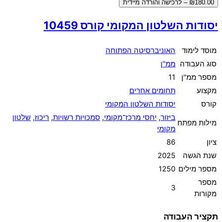
₪180.00 – לרכישה והורדה מיידית
יסודות השלטון המקומי קורס 10459
מוסד לימוד
האוניברסיטה הפתוחה
סוג העבודה
ממ"ן
מספר ממ"ן
11
מקצוע
תחומים אחרים
קורס
יסודות השלטון המקומי
ביזור
,
יחסי מרכז־מקומי
,
סמכויות רשויות
,
ריכוז
,
שלטון
מילות מפתח
מקומי
ציון
86
שנת הגשה
2025
מספר מילים
1250
מספר
3
מקורות
תקציר העבודה