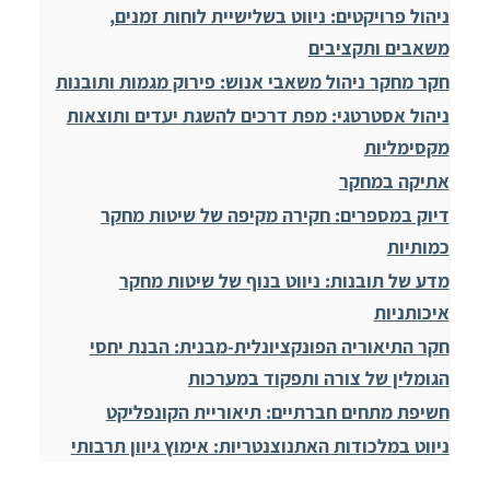
ניהול פרויקטים: ניווט בשלישיית לוחות זמנים,
משאבים ותקציבים
חקר מחקר ניהול משאבי אנוש: פירוק מגמות ותובנות
ניהול אסטרטגי: מפת דרכים להשגת יעדים ותוצאות
מקסימליות
אתיקה במחקר
דיוק במספרים: חקירה מקיפה של שיטות מחקר
כמותיות
מדע של תובנות: ניווט בנוף של שיטות מחקר
איכותניות
חקר התיאוריה הפונקציונלית-מבנית: הבנת יחסי
הגומלין של צורה ותפקוד במערכות
חשיפת מתחים חברתיים: תיאוריית הקונפליקט
ניווט במלכודות האתנוצנטריות: אימוץ גיוון תרבותי