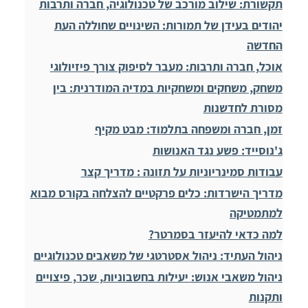
תקשורת: שילוב מורכב של טכנולוגיה, חברה ותרבות
יהודים בעידן של תמורות: השינויים שחוללה העת
החדשה
אוכל, חברה ותרבות: מעבר לסיפוק צורך פיזיולוגי
משחק, משחקים ומשחקיות במדיה המודרנית: בין
מסורת לחדשנות
זמן, חברה ומשפחה בתלמוד: מבט מקיף
ג'נוסייד: פשע נגד האנושות
עבודות סמינריוניות על תזונה : מדריך קצר
מדריך הישרדות: כלים פרקטיים להצלחה בקורס מבוא
למתמטיקה
למה כדאי להיעזר בסמרטר?
ניהול העתיד: ניהול אסטרטגי של משאבים טכנולוגיים
ניהול משאבי אנוש: יעילות בחשבוניות, שכר, פיצויים
ותקנות