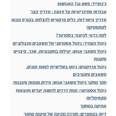
ג'נוסייד: פשע נגד האנושות
עבודות סמינריוניות על תזונה : מדריך קצר
מדריך הישרדות: כלים פרקטיים להצלחה בקורס מבוא
למתמטיקה
למה כדאי להיעזר בסמרטר?
ניהול העתיד: ניהול אסטרטגי של משאבים טכנולוגיים
ניהול משאבי אנוש: יעילות בחשבוניות, שכר, פיצויים
ותקנות
ניהול פרויקטים: ניווט בשלישיית לוחות זמנים,
משאבים ותקציבים
חקר מחקר ניהול משאבי אנוש: פירוק מגמות ותובנות
ניהול אסטרטגי: מפת דרכים להשגת יעדים ותוצאות
מקסימליות
אתיקה במחקר
דיוק במספרים: חקירה מקיפה של שיטות מחקר