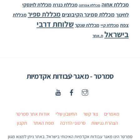
מכללת אחוה
מכללת לוינסקי
מכללת כנרת
מכללת אפרתה
מכללת ספיר
מכללת סמינר הקיבוצים
לחינוך
מכללת
שלוחת דרבי
צפת
מכללת שנקר
מכללת קיי
בישראל
ת.אחר
Back
סמרטר - מאגר עבודות אקדמיות
To
Top
מאמרים
צור קשר
החשבון שלי
אודות אתר סמרטר
הצהרת נגישות
סרטוני הדרכה
מפת האתר
תקנון
סמרטר הינו מאגר עבודות אקדמיות האיכותי בישראל. באתר ניתן למצוא מגוון