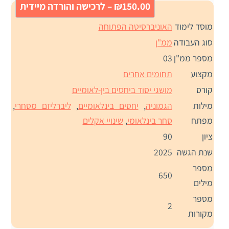
₪150.00 – לרכישה והורדה מיידית
מוסד לימוד
האוניברסיטה הפתוחה
סוג העבודה
ממ"ן
מספר ממ"ן
03
מקצוע
תחומים אחרים
קורס
מושגי יסוד ביחסים בין-לאומיים
מילות
הגמוניה
,
יחסים בינלאומיים
,
ליברליזם מסחרי
,
מפתח
סחר בינלאומי
,
שינויי אקלים
ציון
90
שנת הגשה
2025
מספר
650
מילים
מספר
2
מקורות