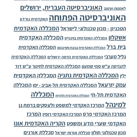
האוניברסיטה העברית, ירושלים
לאמנות ועיצוב
האוניברסיטה הפתוחה
האקדמית גורדון
המכללה האקדמית
הטכניון - מכון טכנולוגי לישראל
אשקלון
המכללה האקדמית
המכללה האקדמית בוינגייט
בית ברל
המכללה האקדמית
המכללה האקדמית גבעת וושינגטון
גליל מערבי
המכללה האקדמית
המכללה האקדמית הדסה ירושלים
להנדסה ע"ש סמי שמעון
המכללה האקדמית לחינוך ע"ש דוד
המכללה האקדמית נתניה
המכללה האקדמית
ילין
עמק יזרעאל
המכללה
המכללה האקדמית תל-אביב - יפו
המכללה
האקדמית תל-חי
המכללה האקדמית תלפיות
למינהל
המרכז האקדמי למשפט ולעסקים ברמת גן
המרכז
המרכז האקדמי פרס
המרכז האקדמי רופין
הקריה האקדמית אונו
האקדמי שערי מדע ומשפט
מכללת אורנים
מכון טכנולוגי חולון
מכללת אורות ישראל