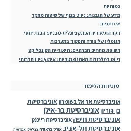
כמותיות
מדע של תובנות: ניווט בנוף של שיטות מחקר
איכותניות
חקר התיאוריה הפונקציונלית-מבנית: הבנת יחסי
הגומלין של צורה ותפקוד במערכות
חשיפת מתחים חברתיים: תיאוריית הקונפליקט
ניווט במלכודות האתנוצנטריות: אימוץ גיוון תרבותי
מוסדות הלימוד
אוניברסיטת
אוניברסיטת אריאל בשומרון
אוניברסיטת בר-אילן
בן-גוריון
אוניברסיטת חיפה
אוניברסיטת רייכמן
אוניברסיטת תל-אביב
אורט בראודה
בצלאל, אקדמיה