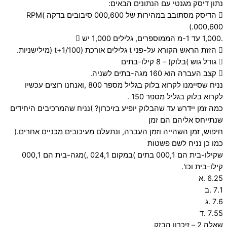
נתון דיסק מגנטי עם הנתונים הבאים:
 הדיסק מסתובב במהירות של 000,600 סיבובים בדקה )RPM
000,600.)
.1,000 עד 1-מ הממוספרים, גלילים 1,000 יש 
 הזזת הראש הקורא על-פני t גלילים אורכת (100/t+1 (מילישניות.
 גודל גוש )בלוק( – 8 קילו-בתים
 קצב העברה הוא 160 מגה-בתים לשניה.
נניח שסיימנו לקרוא בלוק בגליל מספר 800 ,ואנחנו רוצים עכשיו
לקרוא בלוק בגליל מספר 150 .
כמה זמן יידרש עד שהבלוק יופיע בזיכרון? )נניח שהמרכיבים היחידים
שנתייחס אליהם הם זמן
חיפוש, זמן השהייה וזמן העברה, ונתעלם מעיכובים מכניים אחרים.(
כמו כן נניח לשם פשטות
שקילו-בית הם 000,1 בתים )במקום 024,1 ,)מגה-בית הם 000,1
קילו-בית וכו'.
6.25 .א
7.1 .ב
7.6 .ג
7.55 .ד
שאלה 2 – זיכרון הבזק