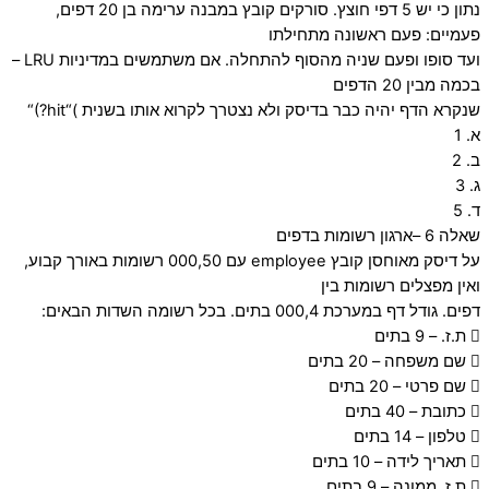
נתון כי יש 5 דפי חוצץ. סורקים קובץ במבנה ערימה בן 20 דפים,
פעמיים: פעם ראשונה מתחילתו
ועד סופו ופעם שניה מהסוף להתחלה. אם משתמשים במדיניות LRU –
בכמה מבין 20 הדפים
שנקרא הדף יהיה כבר בדיסק ולא נצטרך לקרוא אותו בשנית )“hit?)“
א. 1
ב. 2
ג. 3
ד. 5
שאלה 6 –ארגון רשומות בדפים
על דיסק מאוחסן קובץ employee עם 000,50 רשומות באורך קבוע,
ואין מפצלים רשומות בין
דפים. גודל דף במערכת 000,4 בתים. בכל רשומה השדות הבאים:
 ת.ז. – 9 בתים
 שם משפחה – 20 בתים
 שם פרטי – 20 בתים
 כתובת – 40 בתים
 טלפון – 14 בתים
 תאריך לידה – 10 בתים
 ת.ז. ממונה – 9 בתים