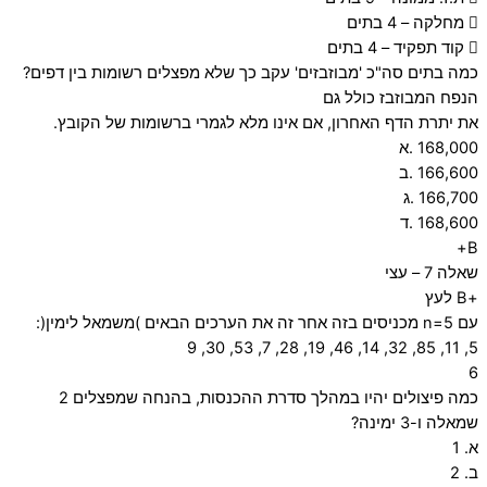
 מחלקה – 4 בתים
 קוד תפקיד – 4 בתים
כמה בתים סה"כ 'מבוזבזים' עקב כך שלא מפצלים רשומות בין דפים?
הנפח המבוזבז כולל גם
את יתרת הדף האחרון, אם אינו מלא לגמרי ברשומות של הקובץ.
168,000 .א
166,600 .ב
166,700 .ג
168,600 .ד
B+
שאלה 7 – עצי
+B לעץ
עם 5=n מכניסים בזה אחר זה את הערכים הבאים )משמאל לימין(:
5, 11, 85, 32, 14, 46, 19, 28, 7, 53, 30, 9
6
כמה פיצולים יהיו במהלך סדרת ההכנסות, בהנחה שמפצלים 2
שמאלה ו-3 ימינה?
א. 1
ב. 2