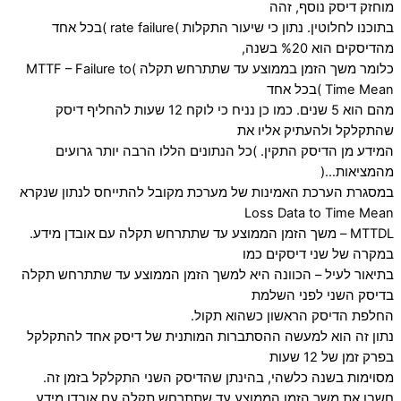
מוחזק דיסק נוסף, זהה
בתוכנו לחלוטין. נתון כי שיעור התקלות )rate failure )בכל אחד
מהדיסקים הוא %20 בשנה,
כלומר משך הזמן בממוצע עד שתתרחש תקלה )MTTF – Failure to
Time Mean )בכל אחד
מהם הוא 5 שנים. כמו כן נניח כי לוקח 12 שעות להחליף דיסק
שהתקלקל ולהעתיק אליו את
המידע מן הדיסק התקין. )כל הנתונים הללו הרבה יותר גרועים
מהמציאות…(
במסגרת הערכת האמינות של מערכת מקובל להתייחס לנתון שנקרא
Loss Data to Time Mean
MTTDL – משך הזמן הממוצע עד שתתרחש תקלה עם אובדן מידע.
במקרה של שני דיסקים כמו
בתיאור לעיל – הכוונה היא למשך הזמן הממוצע עד שתתרחש תקלה
בדיסק השני לפני השלמת
החלפת הדיסק הראשון כשהוא תקול.
נתון זה הוא למעשה ההסתברות המותנית של דיסק אחד להתקלקל
בפרק זמן של 12 שעות
מסוימות בשנה כלשהי, בהינתן שהדיסק השני התקלקל בזמן זה.
חשבו את משך הזמן הממוצע עד שתתרחש תקלה עם אובדן מידע