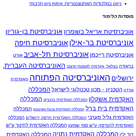
ניווט במלכודות האתנוצנטריות: אימוץ גיוון תרבותי
מוסדות הלימוד
אוניברסיטת בן-גוריון
אוניברסיטת אריאל בשומרון
אוניברסיטת בר-אילן
אוניברסיטת חיפה
אוניברסיטת תל-אביב
אוניברסיטת רייכמן
אורט
האוניברסיטה העברית,
בראודה
בצלאל, אקדמיה לאמנות ועיצוב
האוניברסיטה הפתוחה
ירושלים
האקדמית
המכללה
הטכניון - מכון טכנולוגי לישראל
גורדון
האקדמית אשקלון
המכללה
המכללה האקדמית בוינגייט
האקדמית בית ברל
המכללה
המכללה האקדמית גבעת וושינגטון
האקדמית גליל מערבי
המכללה
המכללה האקדמית הדסה ירושלים
האקדמית להנדסה ע"ש סמי שמעון
המכללה האקדמית לחינוך ע"ש
המכללה האקדמית נתניה
המכללה האקדמית
דוד ילין