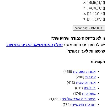
])1,1(,)5,5([ .א
])1,1(,)4,3([ .ב
])1,4(,)4,4([ .ג
])2,1(,)5,5([ .ד
₪200.00 – קנה עכשיו
זו לא בדיוק העבודה שחיפשת?
יש לנו עוד עבודות מסוג
ממ"ן במתמטיקה ומדעי המחשב
שעשויות לעניין אותך!
מקצועות
אמנות ומוסיקה
(456)
אנגלית
(286)
אנתרופולוגיה
(413)
ביולוגיה
(611)
גאוגרפיה
(174)
היסטוריה וארכיאולוגיה
(1,625)
הנדסה ותעשייה
(174)