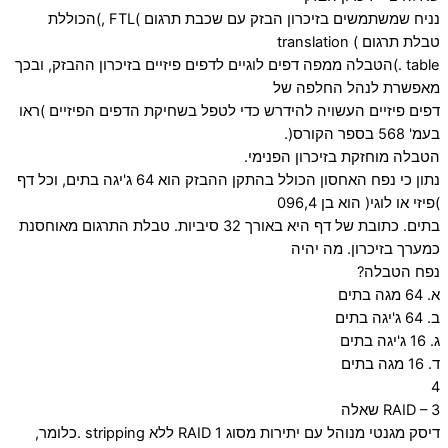
נניח שמשתמשים בזיכרון הבזק עם שכבת תרגום )FTL ,)הכוללת
טבלת תרגום ) translation
table .)הטבלה ממפה דפים לוגיים לדפים פיזיים בזיכרון ההבזק, ובכך
מאפשרת לנהל החלפה של
דפים פיזיים העשויה להידרש כדי לטפל בשחיקת הדפים הפיזיים )ראו
בעמ' 568 בספר הקורס(.
הטבלה מוחזקת בזיכרון הפנימי.
נתון כי נפח האחסון הכולל בהתקן ההבזק הוא 64 ג'יגה בתים, וכל דף
)פיזי או לוגי( הוא בן 096,4
בתים. כתובת של דף היא באורך 32 סיביות. טבלת התרגום מאוחסנת
כמערך בזיכרון. מה יהיה
נפח הטבלה?
א. 64 מגה בתים
ב. 64 ג'יגה בתים
ג. 16 ג'יגה בתים
ד. 16 מגה בתים
4
RAID – 3 שאלה
דיסק מגנטי מנוהל עם יתירות מסוג 1 RAID ללא stripping .כלומר,