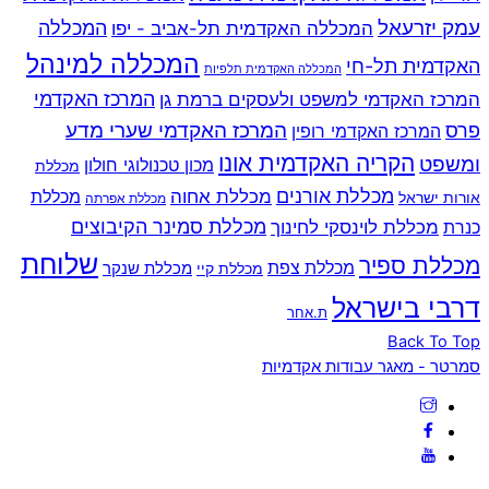
עמק יזרעאל
המכללה
המכללה האקדמית תל-אביב - יפו
המכללה למינהל
האקדמית תל-חי
המכללה האקדמית תלפיות
המרכז האקדמי למשפט ולעסקים ברמת גן
המרכז האקדמי
המרכז האקדמי שערי מדע
פרס
המרכז האקדמי רופין
הקריה האקדמית אונו
ומשפט
מכון טכנולוגי חולון
מכללת
מכללת אורנים
מכללת אחוה
מכללת
אורות ישראל
מכללת אפרתה
מכללת סמינר הקיבוצים
כנרת
מכללת לוינסקי לחינוך
שלוחת
מכללת ספיר
מכללת צפת
מכללת שנקר
מכללת קיי
דרבי בישראל
ת.אחר
Back To Top
סמרטר - מאגר עבודות אקדמיות