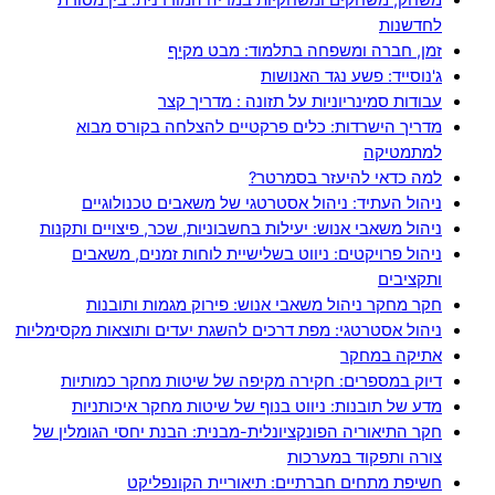
לחדשנות
זמן, חברה ומשפחה בתלמוד: מבט מקיף
ג'נוסייד: פשע נגד האנושות
עבודות סמינריוניות על תזונה : מדריך קצר
מדריך הישרדות: כלים פרקטיים להצלחה בקורס מבוא
למתמטיקה
למה כדאי להיעזר בסמרטר?
ניהול העתיד: ניהול אסטרטגי של משאבים טכנולוגיים
ניהול משאבי אנוש: יעילות בחשבוניות, שכר, פיצויים ותקנות
ניהול פרויקטים: ניווט בשלישיית לוחות זמנים, משאבים
ותקציבים
חקר מחקר ניהול משאבי אנוש: פירוק מגמות ותובנות
ניהול אסטרטגי: מפת דרכים להשגת יעדים ותוצאות מקסימליות
אתיקה במחקר
דיוק במספרים: חקירה מקיפה של שיטות מחקר כמותיות
מדע של תובנות: ניווט בנוף של שיטות מחקר איכותניות
חקר התיאוריה הפונקציונלית-מבנית: הבנת יחסי הגומלין של
צורה ותפקוד במערכות
חשיפת מתחים חברתיים: תיאוריית הקונפליקט