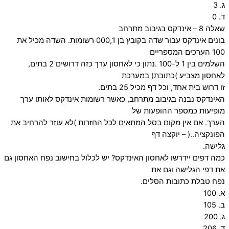
ג. 3
ד. 0
שאלה 8 – אינדקס בגיבוב מתרחב
בונים אינדקס עבור שדה בקובץ בן 000,1 רשומות. השדה מכיל את
100 הערכים המספריים
השלמים בין 1 ל-100 .נתון כי לאחסון ערך כזה דרושים 2 בתים,
לאחסון מצביע )כתובת( במערכת
זו דרוש בית אחד, וכל דף מכיל 25 בתים.
האינדקס נבנה בגיבוב מתרחב, כאשר רשומות אינדקס לאותו ערך
מופיעות כמספר ההופעות של
הערך. אם אין מקום בסל המתאים לכל החזרות )לא עוזר להרחיב את
הפונקציה..( – יוקצה דף
גלישה.
כמה דפים יידרשו לאחסון האינדקס? יש לכלול בחישוב נפח האחסון גם
את דפי הגלישה וגם את
נפח טבלת כתובות הסלים.
א. 100
ב. 105
ג. 200
ד. 206