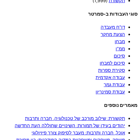
תקשורת
(1,999)
סוגי העבודות ב-סמרטר
דו"ח מעבדה
הצעת מחקר
מבחן
ממ"ן
סיכום
סיכום למבחן
סקירת ספרות
עבודה אקדמית
עבודת גמר
עבודת סמינריון
מאמרים נוספים
תקשורת: שילוב מורכב של טכנולוגיה, חברה ותרבות
יהודים בעידן של תמורות: השינויים שחוללה העת החדשה
אוכל, חברה ותרבות: מעבר לסיפוק צורך פיזיולוגי
משחק, משחקים ומשחקיות במדיה המודרנית: בין מסורת