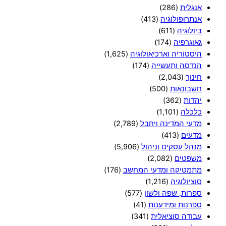
אנגלית
(286)
אנתרופולוגיה
(413)
ביולוגיה
(611)
גאוגרפיה
(174)
היסטוריה וארכיאולוגיה
(1,625)
הנדסה ותעשייה
(174)
חינוך
(2,043)
חשבונאות
(500)
יהדות
(362)
כלכלה
(1,101)
מדעי המדינה ויחבל
(2,789)
מדעים
(413)
מנהל עסקים וניהול
(5,906)
משפטים
(2,082)
מתמטיקה ומדעי המחשב
(176)
סוציולוגיה
(1,216)
ספרות, שפה ולשון
(577)
ספרנות ומידענות
(41)
עבודה סוציאלית
(341)