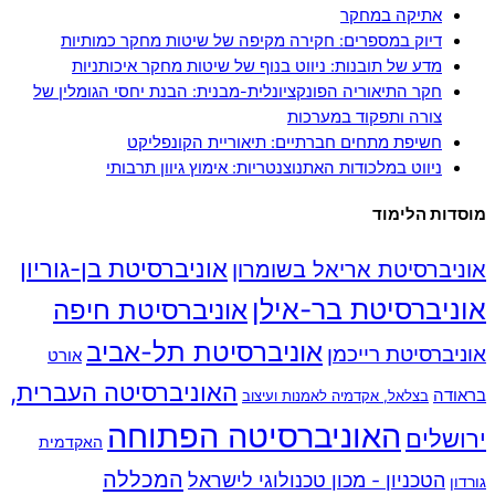
אתיקה במחקר
דיוק במספרים: חקירה מקיפה של שיטות מחקר כמותיות
מדע של תובנות: ניווט בנוף של שיטות מחקר איכותניות
חקר התיאוריה הפונקציונלית-מבנית: הבנת יחסי הגומלין של
צורה ותפקוד במערכות
חשיפת מתחים חברתיים: תיאוריית הקונפליקט
ניווט במלכודות האתנוצנטריות: אימוץ גיוון תרבותי
מוסדות הלימוד
אוניברסיטת בן-גוריון
אוניברסיטת אריאל בשומרון
אוניברסיטת בר-אילן
אוניברסיטת חיפה
אוניברסיטת תל-אביב
אוניברסיטת רייכמן
אורט
האוניברסיטה העברית,
בראודה
בצלאל, אקדמיה לאמנות ועיצוב
האוניברסיטה הפתוחה
ירושלים
האקדמית
המכללה
הטכניון - מכון טכנולוגי לישראל
גורדון