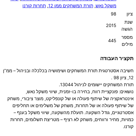
משקל נאש
,
תורת המשחקים ממן 12
,
תחרות קורנו
ציון
98
שנת
2015
הגשה
מספר
445
מילים
תקציר העבודה
חשיבה אסטרטגית תורת המשחקים ושימושיה בכלכלה ובניהול – ממ”ן
12, ציון 98 .
תורת המשחקים יישומים לניהול 13044.
נושאים: פונקציית רווח, בחירה בו-זמנית, שיווי משקל נאש,
אינטראקציה של שיתוף פעולה או של קונפליקט, מוצר ציבורי, משחק
של שיתוף פעולה או של תחרות, משחק של משלימים או תחליפים
אסטרטגיים, גודל השקעה. תועלת מהשקעה, שיווי משקל בענף –
כמויות, מחיר ורווחים, משחק לא רציף – מטריצת תשלומים, תחרות
קורנו.