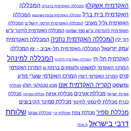
האקדמית אשקלון
המכללה
המכללה האקדמית בוינגייט
האקדמית בית ברל
המכללה
המכללה האקדמית גבעת וושינגטון
האקדמית גליל מערבי
המכללה
המכללה האקדמית הדסה ירושלים
האקדמית להנדסה ע"ש סמי שמעון
המכללה האקדמית לחינוך ע"ש
המכללה האקדמית נתניה
המכללה האקדמית
דוד ילין
עמק יזרעאל
המכללה
המכללה האקדמית תל-אביב - יפו
המכללה למינהל
האקדמית תל-חי
המכללה האקדמית תלפיות
המרכז האקדמי למשפט ולעסקים ברמת גן
המרכז האקדמי
המרכז האקדמי שערי מדע
פרס
המרכז האקדמי רופין
הקריה האקדמית אונו
ומשפט
מכון טכנולוגי חולון
מכללת
מכללת אורנים
מכללת אחוה
מכללת
אורות ישראל
מכללת אפרתה
מכללת סמינר הקיבוצים
כנרת
מכללת לוינסקי לחינוך
שלוחת
מכללת ספיר
מכללת צפת
מכללת שנקר
מכללת קיי
דרבי בישראל
ת.אחר