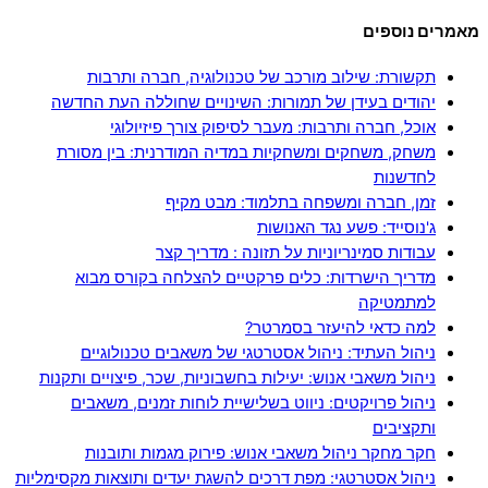
מאמרים נוספים
תקשורת: שילוב מורכב של טכנולוגיה, חברה ותרבות
יהודים בעידן של תמורות: השינויים שחוללה העת החדשה
אוכל, חברה ותרבות: מעבר לסיפוק צורך פיזיולוגי
משחק, משחקים ומשחקיות במדיה המודרנית: בין מסורת
לחדשנות
זמן, חברה ומשפחה בתלמוד: מבט מקיף
ג'נוסייד: פשע נגד האנושות
עבודות סמינריוניות על תזונה : מדריך קצר
מדריך הישרדות: כלים פרקטיים להצלחה בקורס מבוא
למתמטיקה
למה כדאי להיעזר בסמרטר?
ניהול העתיד: ניהול אסטרטגי של משאבים טכנולוגיים
ניהול משאבי אנוש: יעילות בחשבוניות, שכר, פיצויים ותקנות
ניהול פרויקטים: ניווט בשלישיית לוחות זמנים, משאבים
ותקציבים
חקר מחקר ניהול משאבי אנוש: פירוק מגמות ותובנות
ניהול אסטרטגי: מפת דרכים להשגת יעדים ותוצאות מקסימליות