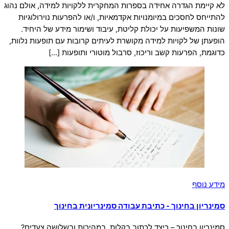
לא קיימת הגדרה אחידה בספרות המחקרית ללקויות למידה, אולם נהוג
להתייחס לחסכים במיומנויות אקדמאיות, ו/או להפרעות נוירולוגיות
שונות המשפיעות על יכולת קליטת, עיבוד ושימור מידע של היחיד.
הופעתן של לקויות למידה מקושרת לעיתים קרובות עם תופעות נלוות,
כדוגמת, הפרעות קשב וריכוז, סרבול מוטורי ותופעות […]
מידע נוסף
סמינריון בחינוך - כתיבת עבודה סמינריונית בחינוך
סמינריון בחינוך – כיצד לכתוב בקלות, במהירות ובשלושה צעדים?