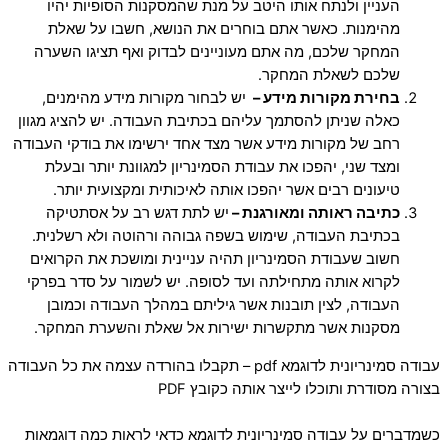
העניין ולנתח אותו היטב על מנת שהמסקנות הסופיות יהיו
מהימנות. כאשר אתם בוחרים את הנושא, חשבו על שאלת
המחקר שלכם, מה אתם מעוניינים לבדוק ואף תציגו השערה
שלכם לשאלת המחקר.
בחירת מקורות מידע
–
יש לבחור מקורות מידע מהימנים,
כאלה שניתן להסתמך עליהם בכתיבת העבודה. יש להציג מגוון
רחב של מקורות מידע אשר מצד אחד ירשימו את בודקי העבודה
ומצד שני, יהפכו את עבודת הסמינריון למגוונת יותר ובעלת
טיעונים רבים אשר יהפכו אותה לאיכותית ומקצועית יותר.
כתיבה ראותה ומאורגנת
–
יש לתת דגש רב על אסתטיקה
בכתיבת העבודה, שימוש בשפה גבוהה ורהוטה ולא רשלנית.
חשוב שעבודת הסמינריון תהיה עניינית ומושכת את הקרואים
לקרוא אותה מתחילתה ועד לסופה. יש לשמור על סדר בפרקי
העבודה, לצין תובנות אשר גיליתם במהלך העבודה וכמובן
מסקנות אשר מתקשרות ישירות אל שאלת והשערת המחקר.
עבודה סמינריונית לדוגמא pdf – תקבלו בהורדה עצמה את כל העבודה
בצורה מסודרת ותוכלו לייצר אותה כקובץ PDF
כשמדברים על
עבודה סמינריונית לדוגמא כדאי לראות כמה דוגמאות