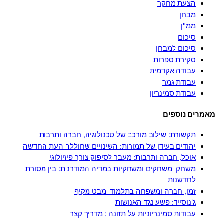
הצעת מחקר
מבחן
ממ"ן
סיכום
סיכום למבחן
סקירת ספרות
עבודה אקדמית
עבודת גמר
עבודת סמינריון
מאמרים נוספים
תקשורת: שילוב מורכב של טכנולוגיה, חברה ותרבות
יהודים בעידן של תמורות: השינויים שחוללה העת החדשה
אוכל, חברה ותרבות: מעבר לסיפוק צורך פיזיולוגי
משחק, משחקים ומשחקיות במדיה המודרנית: בין מסורת
לחדשנות
זמן, חברה ומשפחה בתלמוד: מבט מקיף
ג'נוסייד: פשע נגד האנושות
עבודות סמינריוניות על תזונה : מדריך קצר