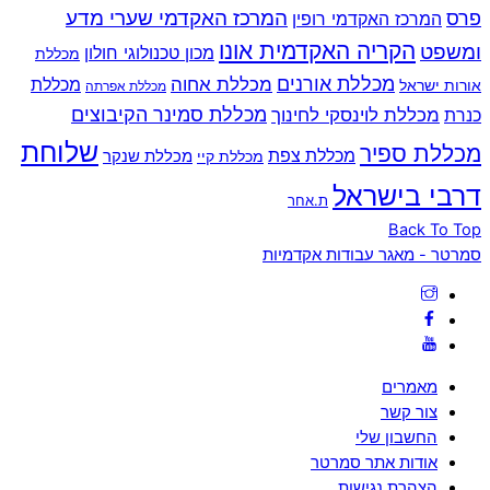
המרכז האקדמי שערי מדע
פרס
המרכז האקדמי רופין
הקריה האקדמית אונו
ומשפט
מכון טכנולוגי חולון
מכללת
מכללת אורנים
מכללת אחוה
מכללת
אורות ישראל
מכללת אפרתה
מכללת סמינר הקיבוצים
כנרת
מכללת לוינסקי לחינוך
שלוחת
מכללת ספיר
מכללת צפת
מכללת שנקר
מכללת קיי
דרבי בישראל
ת.אחר
Back To Top
סמרטר - מאגר עבודות אקדמיות
מאמרים
צור קשר
החשבון שלי
אודות אתר סמרטר
הצהרת נגישות