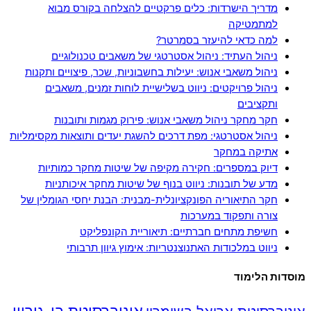
מדריך הישרדות: כלים פרקטיים להצלחה בקורס מבוא
למתמטיקה
למה כדאי להיעזר בסמרטר?
ניהול העתיד: ניהול אסטרטגי של משאבים טכנולוגיים
ניהול משאבי אנוש: יעילות בחשבוניות, שכר, פיצויים ותקנות
ניהול פרויקטים: ניווט בשלישיית לוחות זמנים, משאבים
ותקציבים
חקר מחקר ניהול משאבי אנוש: פירוק מגמות ותובנות
ניהול אסטרטגי: מפת דרכים להשגת יעדים ותוצאות מקסימליות
אתיקה במחקר
דיוק במספרים: חקירה מקיפה של שיטות מחקר כמותיות
מדע של תובנות: ניווט בנוף של שיטות מחקר איכותניות
חקר התיאוריה הפונקציונלית-מבנית: הבנת יחסי הגומלין של
צורה ותפקוד במערכות
חשיפת מתחים חברתיים: תיאוריית הקונפליקט
ניווט במלכודות האתנוצנטריות: אימוץ גיוון תרבותי
מוסדות הלימוד
אוניברסיטת בן-גוריון