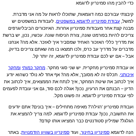
כדי להבין מהו סמינריון לדוגמא
קיבצתי עבורכם כמה דוגמאות, שתוכלו לראות על מה אני מדברת.
למשל,
עבודת סמינריון לדוגמא במשפטים
. לעבודות במשפטים יש
מבנה קצת אחר מעבודות סמינריון אחרות. האיזכורים הביבליוגרפים
צריכים להיות בפורמט שונה, צורת הניסוח שונה. עכשיו, נכון, יש ברשת
את מדריך כללי האזכור האחיד שמסביר איך לאזכר. אלא מה? אנחנו
מדברים על מדריך עב כרס, ולכו תמצאו בו מה שאתם צריכים בדיוק.
אבל – אם יש לכם עבודת סמינריון לדוגמא, זה יותר קל.
או עבודת סמינריון מחקרית. יש שני סוגי מחקר.
מחקר כמותי
ומחקר
איכותני
. תכלס זה לא מסובך, אלא מה? אף אחד לא נולד כשהוא יודע
איך לכתוב את שיטת המחקר, איך לנתח את הממצאים, איך לכתוב את
הדיון – הבנתם את הרעיון, נכון? אגלה לכם סוד, גם אני עובדת לפעמים
לפי עבודת סמינריון לדוגמא. זה פשוט מקל.
ועבודת סמינריון 'רגילה'? מאיפה מתחילים – איך בונים? אתם יודעים
את התשובה, נכון? עבודת סמינריון לדוגמא. למה צריך להמציא את
הגלגל? שמיליון סטודנטים כבר המציאו אותו קודם?
הנה לדוגמא
סמינריון
בחינוך
, ועוד
סמינריון
בשוויון
הזדמנויות
. באתר