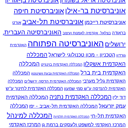
אוניברסיטת אריאל בשומרון
אוניברסיטת בר-אילן
אוניברסיטת חיפה
אוניברסיטת תל-אביב
אוניברסיטת רייכמן
אורט
האוניברסיטה העברית,
בראודה
בצלאל, אקדמיה לאמנות ועיצוב
האוניברסיטה הפתוחה
ירושלים
האקדמית
המכללה
הטכניון - מכון טכנולוגי לישראל
גורדון
האקדמית אשקלון
המכללה
המכללה האקדמית בוינגייט
האקדמית בית ברל
המכללה
המכללה האקדמית גבעת וושינגטון
האקדמית גליל מערבי
המכללה
המכללה האקדמית הדסה ירושלים
האקדמית להנדסה ע"ש סמי שמעון
המכללה האקדמית לחינוך ע"ש
המכללה האקדמית נתניה
המכללה האקדמית
דוד ילין
עמק יזרעאל
המכללה
המכללה האקדמית תל-אביב - יפו
המכללה למינהל
האקדמית תל-חי
המכללה האקדמית תלפיות
המרכז האקדמי למשפט ולעסקים ברמת גן
המרכז האקדמי