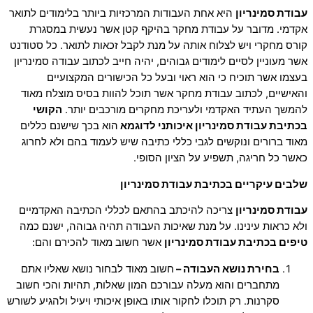
עבודת סמינריון
היא אחת העבודות המרכזיות ביותר בלימודים לתואר
אקדמי. מדובר על עבודת מחקר בהיקף קטן אשר נעשית במסגרת
קורס מחקרי ויש לצלוח אותה על מנת לקבל זכאות לתואר. כל סטודנט
אשר מעוניין לסיים לימודים גבוהים, יהיה חייב לכתוב עבודה סמינריון
בעצמו אשר תוכיח כי הוא ראוי ובעל כל הכישורים המקצועיים
והאישיים, לכתוב עבודת מחקר אשר תוכל להוות בסיס מוצלח מאוד
להמשך העתיד האקדמי ולעריכת מחקרים מורכבים יותר.
הקושי
בכתיבת עבודת סמינריון איכותני לדוגמא
הוא בכך שישנם כללים
מאוד ברורים ונוקשים לגבי כללי כתיבה שיש לעמוד בהם ולא לחרוג
כאשר כל חריגה, תשפיע על הציון הסופי.
שלבים עיקריים בכתיבת עבודת סמינריון
עבודת סמינריון
צריכה להיכתב בהתאם לכללי הכתיבה האקדמיים
ולא כראות עינינו. על מנת שאיכות העבודה תהיה גבוהה, ישנם כמה
טיפים בכתיבת עבודת סמינריון
אשר חשוב מאוד להכירם והם:
בחירת נושא העבודה
–
חשוב מאוד לבחור נושא שאליו אתם
מתחברים והוא מעלה עבורכם המון שאלות, תהיות והכי חשוב
סקרנות. רק תוכלו לחקור אותו באופן איכותי ויעיל ולהגיע לשורש