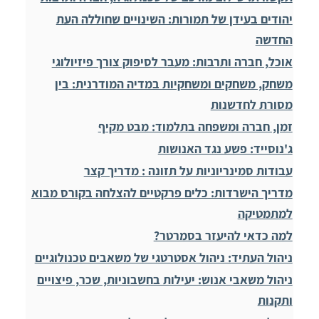
יהודים בעידן של תמורות: השינויים שחוללה העת
החדשה
אוכל, חברה ותרבות: מעבר לסיפוק צורך פיזיולוגי
משחק, משחקים ומשחקיות במדיה המודרנית: בין
מסורת לחדשנות
זמן, חברה ומשפחה בתלמוד: מבט מקיף
ג'נוסייד: פשע נגד האנושות
עבודות סמינריוניות על תזונה : מדריך קצר
מדריך הישרדות: כלים פרקטיים להצלחה בקורס מבוא
למתמטיקה
למה כדאי להיעזר בסמרטר?
ניהול העתיד: ניהול אסטרטגי של משאבים טכנולוגיים
ניהול משאבי אנוש: יעילות בחשבוניות, שכר, פיצויים
ותקנות