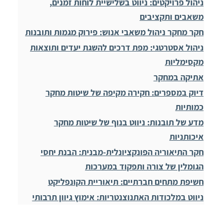
ניהול פרויקטים: ניווט בשלישיית לוחות זמנים,
משאבים ותקציבים
חקר מחקר ניהול משאבי אנוש: פירוק מגמות ותובנות
ניהול אסטרטגי: מפת דרכים להשגת יעדים ותוצאות
מקסימליות
אתיקה במחקר
דיוק במספרים: חקירה מקיפה של שיטות מחקר
כמותיות
מדע של תובנות: ניווט בנוף של שיטות מחקר
איכותניות
חקר התיאוריה הפונקציונלית-מבנית: הבנת יחסי
הגומלין של צורה ותפקוד במערכות
חשיפת מתחים חברתיים: תיאוריית הקונפליקט
ניווט במלכודות האתנוצנטריות: אימוץ גיוון תרבותי