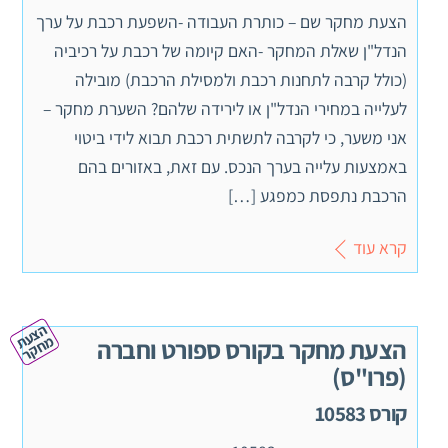
הצעת מחקר שם – כותרת העבודה -השפעת רכבת על ערך
הנדל"ן שאלת המחקר -האם קיומה של רכבת על רכיביה
(כולל קרבה לתחנות רכבת ולמסילת הרכבת) מובילה
לעלייה במחירי הנדל"ן או לירידה שלהם? השערת מחקר –
אני משער, כי לקרבה לתשתית רכבת תבוא לידי ביטוי
באמצעות עלייה בערך הנכס. עם זאת, באזורים בהם
הרכבת נתפסת כמפגע […]
קרא עוד
ה
צ
ע
ח
ק
ת מ
ר
הצעת מחקר בקורס ספורט וחברה
(פרו"ס)
קורס 10583