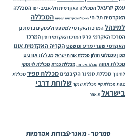
עמק יזרעאל
המכללה
המכללה האקדמית תל-אביב - יפו
המכללה
האקדמית תל-חי
המכללה האקדמית תלפיות
למינהל
המרכז האקדמי למשפט ולעסקים ברמת גן
המרכז
המרכז האקדמי פרס
המרכז האקדמי רופין
הקריה האקדמית אונו
האקדמי שערי מדע ומשפט
מכללת אורנים
מכון טכנולוגי חולון
מכללת אורות ישראל
מכללת אחוה
מכללת לוינסקי
מכללת כנרת
מכללת אפרתה
מכללת ספיר
מכללת סמינר הקיבוצים
לחינוך
מכללת
שלוחת דרבי
צפת
מכללת שנקר
מכללת קיי
בישראל
ת.אחר
Back
סמרטר - מאגר עבודות אקדמיות