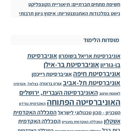
חשיפת מתחים חברתיים: תיאוריית הקונפליקט
ניווט במלכודות האתנוצנטריות: אימוץ גיוון תרבותי
מוסדות הלימוד
אוניברסיטת
אוניברסיטת אריאל בשומרון
אוניברסיטת בר-אילן
בן-גוריון
אוניברסיטת חיפה
אוניברסיטת רייכמן
אוניברסיטת תל-אביב
אורט בראודה
בצלאל, אקדמיה
האוניברסיטה העברית, ירושלים
לאמנות ועיצוב
האוניברסיטה הפתוחה
האקדמית גורדון
המכללה האקדמית
הטכניון - מכון טכנולוגי לישראל
אשקלון
המכללה האקדמית
המכללה האקדמית בוינגייט
בית ברל
המכללה האקדמית
המכללה האקדמית גבעת וושינגטון