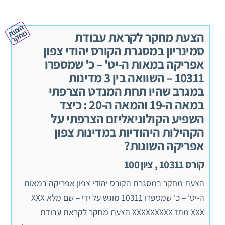
ה
צ
ע
ח
ק
ת מ
ר
הצעת מחקר לקראת עבודת
סמינריון במסגרת הקורס יהודי צפון
אפריקה במאות ה-יט' – כ' שמספרו
10311 – השוואה בין 3 מדינות
במגרב שהיו תחת המנדט הצרפתי
במאה ה-19 והמאה ה-20 : כיצד
השפיע הקולוניאליזם הצרפתי על
הקהילות היהודיות במדינות צפון
אפריקה השונות?
קורס 10311 , ציון 100
הצעת מחקר במסגרת הקורס יהודי צפון אפריקה במאות
ה-יט' – כ' שמספרו 10311 מוגש על ידי – שם מלא XXX
XXX מתז XXXXXXXXX הצעת מחקר לקראת עבודת