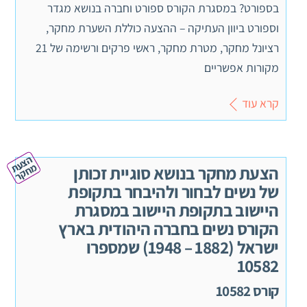
בספורט? במסגרת הקורס ספורט וחברה בנושא מגדר
וספורט ביוון העתיקה – ההצעה כוללת השערת מחקר,
רציונל מחקר, מטרת מחקר, ראשי פרקים ורשימה של 21
מקורות אפשריים
קרא עוד
ה
צ
ע
ח
ק
ת מ
ר
הצעת מחקר בנושא סוגיית זכותן
של נשים לבחור ולהיבחר בתקופת
היישוב בתקופת היישוב במסגרת
הקורס נשים בחברה היהודית בארץ
ישראל (1882 – 1948) שמספרו
10582
קורס 10582