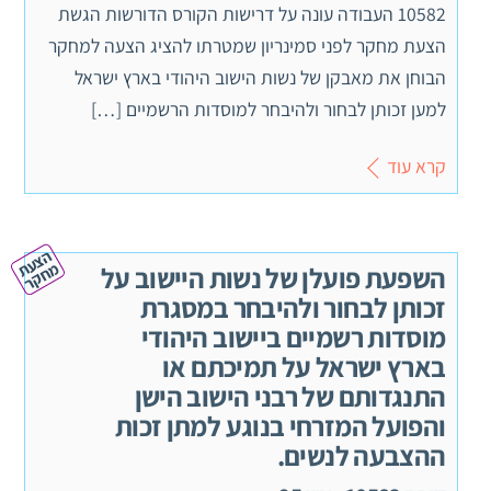
10582 העבודה עונה על דרישות הקורס הדורשות הגשת
הצעת מחקר לפני סמינריון שמטרתו להציג הצעה למחקר
הבוחן את מאבקן של נשות הישוב היהודי בארץ ישראל
למען זכותן לבחור ולהיבחר למוסדות הרשמיים […]
קרא עוד
ה
צ
ע
ח
ק
ת מ
ר
השפעת פועלן של נשות היישוב על
זכותן לבחור ולהיבחר במסגרת
מוסדות רשמיים ביישוב היהודי
בארץ ישראל על תמיכתם או
התנגדותם של רבני הישוב הישן
והפועל המזרחי בנוגע למתן זכות
ההצבעה לנשים.