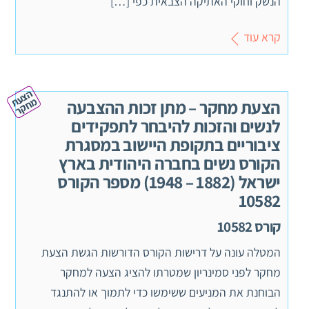
הנשק וחוקי האתיקה הצבאית כפי […]
קרא עוד
ה
צ
ע
ח
ק
ת מ
ר
הצעת מחקר – מתן זכות ההצבעה
לנשים והזכות להיבחר לתפקידים
ציבוריים בתקופת היישוב במסגרת
הקורס נשים בחברה היהודית בארץ
ישראל (1882 – 1948) מספר הקורס
10582
קורס 10582
המטלה עונה על דרישות הקורס הדורשות הגשת הצעת
מחקר לפני סמינריון שמטרתו להציג הצעה למחקר
הבוחנת את המניעים ששימשו כדי לתמוך או להתנגד