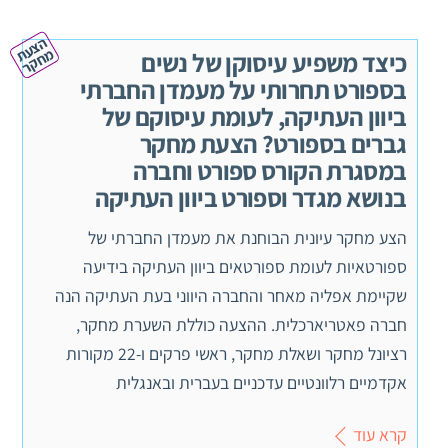
ה
צ
ע
ח
ק
ת מ
ר
כיצד משפיע עיסוקן של נשים
בספורט תחרותי על מעמדן החברתי
ביוון העתיקה, לעומת עיסוקם של
גברים בספורט? הצעת מחקר
במסגרת הקורס ספורט וחברה
בנושא מגדר וספורט ביוון העתיקה
הצע מחקר עיונית הבוחנת את מעמדן החברתי של
ספורטאיות לעומת ספורטאים ביוון העתיקה בידיעה
שקיימת אפליה מאחר והחברה היווני בעת העתיקה הנה
חברה פאטריארכלית. ההצעה כוללת השערת מחקר,
רציונל מחקר ושאלת מחקר, ראשי פרקים ו-22 מקורות
אקדמיים רלוונטיים עדכניים בעברית ובאנגלית
קרא עוד