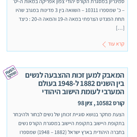
סמינריון במסגרת הקורס יהודי צפון אפריקה במאות ה-יט'
– כ' שמספרו 10311 – השוואה בין 3 מדינות במגרב שהיו
תחת המנדט הצרפתי במאה ה-19 והמאה ה-20 : כיצד
[…]
קרא עוד
ה
צ
ע
ח
ק
ת מ
ר
המאבק למען זכות ההצבעה לנשים
בין השנים 1882 ל-1948 בעולם
המערבי לעומת הישוב היהודי
קורס 10582 , ציון 98
הצעת מחקר בנושא סוגיית זכותן של נשים לבחור ולהיבחר
בתקופת היישוב בתקופת היישוב במסגרת הקורס נשים
בחברה היהודית בארץ ישראל (1882 – 1948) שמספרו