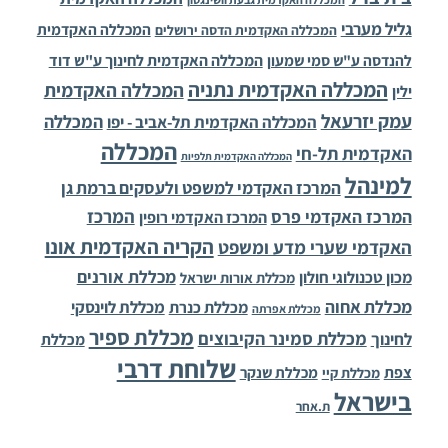
גליל מערבי
המכללה האקדמית
המכללה האקדמית הדסה ירושלים
להנדסה ע"ש סמי שמעון
המכללה האקדמית לחינוך ע"ש דוד
המכללה האקדמית נתניה
המכללה האקדמית
ילין
עמק יזרעאל
המכללה
המכללה האקדמית תל-אביב - יפו
המכללה
האקדמית תל-חי
המכללה האקדמית תלפיות
למינהל
המרכז האקדמי למשפט ולעסקים ברמת גן
המרכז
המרכז האקדמי פרס
המרכז האקדמי רופין
הקריה האקדמית אונו
האקדמי שערי מדע ומשפט
מכללת אורנים
מכון טכנולוגי חולון
מכללת אורות ישראל
מכללת אחוה
מכללת לוינסקי
מכללת כנרת
מכללת אפרתה
מכללת ספיר
מכללת סמינר הקיבוצים
לחינוך
מכללת
שלוחת דרבי
צפת
מכללת שנקר
מכללת קיי
בישראל
ת.אחר