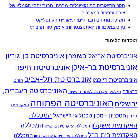
חקר התיאוריה הפונקציונלית-מבנית: הבנת יחסי הגומלין של
צורה ותפקוד במערכות
חשיפת מתחים חברתיים: תיאוריית הקונפליקט
ניווט במלכודות האתנוצנטריות: אימוץ גיוון תרבותי
מוסדות הלימוד
אוניברסיטת בן-גוריון
אוניברסיטת אריאל בשומרון
אוניברסיטת בר-אילן
אוניברסיטת חיפה
אוניברסיטת תל-אביב
אוניברסיטת רייכמן
אורט
האוניברסיטה העברית,
בראודה
בצלאל, אקדמיה לאמנות ועיצוב
האוניברסיטה הפתוחה
ירושלים
האקדמית
המכללה
הטכניון - מכון טכנולוגי לישראל
גורדון
האקדמית אשקלון
המכללה
המכללה האקדמית בוינגייט
האקדמית בית ברל
המכללה
המכללה האקדמית גבעת וושינגטון