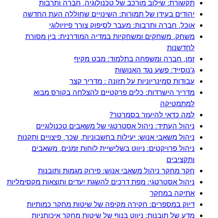
תקשורת: שילוב מורכב של טכנולוגיה, חברה ותרבות
יהודים בעידן של תמורות: השינויים שחוללה העת החדשה
אוכל, חברה ותרבות: מעבר לסיפוק צורך פיזיולוגי
משחק, משחקים ומשחקיות במדיה המודרנית: בין מסורת
לחדשנות
זמן, חברה ומשפחה בתלמוד: מבט מקיף
ג'נוסייד: פשע נגד האנושות
עבודות סמינריוניות על תזונה : מדריך קצר
מדריך הישרדות: כלים פרקטיים להצלחה בקורס מבוא
למתמטיקה
למה כדאי להיעזר בסמרטר?
ניהול העתיד: ניהול אסטרטגי של משאבים טכנולוגיים
ניהול משאבי אנוש: יעילות בחשבוניות, שכר, פיצויים ותקנות
ניהול פרויקטים: ניווט בשלישיית לוחות זמנים, משאבים
ותקציבים
חקר מחקר ניהול משאבי אנוש: פירוק מגמות ותובנות
ניהול אסטרטגי: מפת דרכים להשגת יעדים ותוצאות מקסימליות
אתיקה במחקר
דיוק במספרים: חקירה מקיפה של שיטות מחקר כמותיות
מדע של תובנות: ניווט בנוף של שיטות מחקר איכותניות