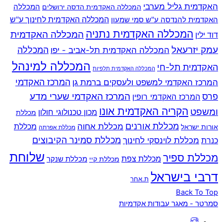
האקדמית גליל מערבי
המכללה
המכללה האקדמית הדסה ירושלים
האקדמית להנדסה ע"ש סמי שמעון
המכללה האקדמית לחינוך ע"ש
המכללה האקדמית נתניה
המכללה האקדמית
דוד ילין
עמק יזרעאל
המכללה
המכללה האקדמית תל-אביב - יפו
המכללה למינהל
האקדמית תל-חי
המכללה האקדמית תלפיות
המרכז האקדמי למשפט ולעסקים ברמת גן
המרכז האקדמי
המרכז האקדמי שערי מדע
פרס
המרכז האקדמי רופין
הקריה האקדמית אונו
ומשפט
מכון טכנולוגי חולון
מכללת
מכללת אורנים
מכללת אחוה
מכללת
אורות ישראל
מכללת אפרתה
מכללת סמינר הקיבוצים
כנרת
מכללת לוינסקי לחינוך
שלוחת
מכללת ספיר
מכללת צפת
מכללת שנקר
מכללת קיי
דרבי בישראל
ת.אחר
Back To Top
סמרטר - מאגר עבודות אקדמיות