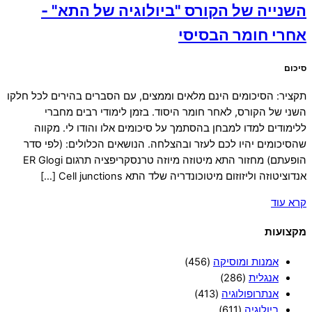
השנייה של הקורס "ביולוגיה של התא" -
אחרי חומר הבסיסי
סיכום
תקציר: הסיכומים הינם מלאים וממצים, עם הסברים בהירים לכל חלקו
השני של הקורס, לאחר חומר היסוד. בזמן לימודי רבים מחברי
ללימודים למדו למבחן בהסתמך על סיכומים אלו והודו לי. מקווה
שהסיכומים יהיו לכם לעזר ובהצלחה. הנושאים הכלולים: (לפי סדר
הופעתם) מחזור התא מיטוזה מיוזה טרנסקריפציה תרגום ER Glogi
אנדוציטוזה וליזוזום מיטוכונדריה שלד התא Cell junctions […]
קרא עוד
מקצועות
אמנות ומוסיקה
(456)
אנגלית
(286)
אנתרופולוגיה
(413)
ביולוגיה
(611)