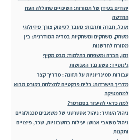
יהודים בעידן של תמורות: השינויים שחוללה העת
החדשה
אוכל, חברה ותרבות: מעבר לסיפוק צורך פיזיולוגי
משחק, משחקים ומשחקיות במדיה המודרנית: בין
מסורת לחדשנות
זמן, חברה ומשפחה בתלמוד: מבט מקיף
ג'נוסייד: פשע נגד האנושות
עבודות סמינריוניות על תזונה : מדריך קצר
מדריך הישרדות: כלים פרקטיים להצלחה בקורס מבוא
למתמטיקה
למה כדאי להיעזר בסמרטר?
ניהול העתיד: ניהול אסטרטגי של משאבים טכנולוגיים
ניהול משאבי אנוש: יעילות בחשבוניות, שכר, פיצויים
ותקנות