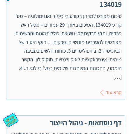
134019
סיכום מפורט למבחן בקורס ביוכימיה ואנזימולוגיה – מס'
קורס 134019. הסיכום באורך 29 עמודים – מכיל ראשי
פרקים, ותתי פרקים לפי נושאים, כולל תמונות ותרשימים
מפורטים להסברים מוחשיים. פרקים: 1. חוקי היסוד של
הביוכימיה 2. ביו-פולימרים 3. כוחות חלשים בסביבה
מימית: אינטראקציות לא קוולנטיות, חוק קולון, הקשר
היממני, התכונות המיוחדות של מים במע' ביולוגיות. 4.
[…]
קרא עוד
ס
יכ
מ
ב
ח
ום ל
ן
דף נוסחאות - ניהול הייצור