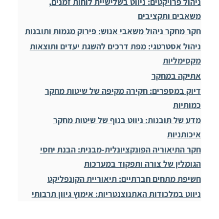
ניהול פרויקטים: ניווט בשלישיית לוחות זמנים,
משאבים ותקציבים
חקר מחקר ניהול משאבי אנוש: פירוק מגמות ותובנות
ניהול אסטרטגי: מפת דרכים להשגת יעדים ותוצאות
מקסימליות
אתיקה במחקר
דיוק במספרים: חקירה מקיפה של שיטות מחקר
כמותיות
מדע של תובנות: ניווט בנוף של שיטות מחקר
איכותניות
חקר התיאוריה הפונקציונלית-מבנית: הבנת יחסי
הגומלין של צורה ותפקוד במערכות
חשיפת מתחים חברתיים: תיאוריית הקונפליקט
ניווט במלכודות האתנוצנטריות: אימוץ גיוון תרבותי