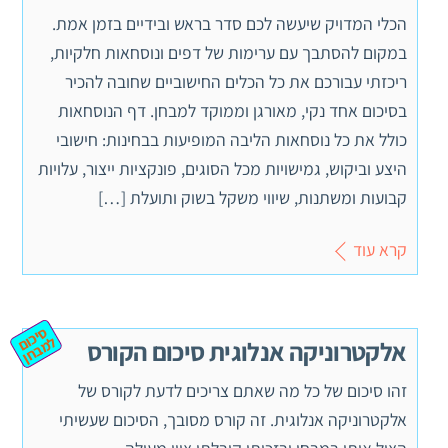
הכלי המדויק שיעשה לכם סדר בראש ובידיים בזמן אמת.
במקום להסתבך עם ערימות של דפים ונוסחאות חלקיות,
ריכזתי עבורכם את כל הכלים החישוביים שחובה להכיר
בסיכום אחד נקי, מאורגן וממוקד למבחן. דף הנוסחאות
כולל את כל נוסחאות הליבה המופיעות בבחינות: חישובי
היצע וביקוש, גמישויות מכל הסוגים, פונקציות ייצור, עלויות
קבועות ומשתנות, שיווי משקל בשוק ותועלת […]
קרא עוד
ס
יכ
מ
ב
ח
ום ל
ן
אלקטרוניקה אנלוגית סיכום הקורס
זהו סיכום של כל מה שאתם צריכים לדעת לקורס של
אלקטרוניקה אנלוגית. זה קורס מסובך, הסיכום שעשיתי