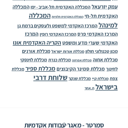
עמק יזרעאל
המכללה
המכללה האקדמית תל-אביב - יפו
המכללה
האקדמית תל-חי
המכללה האקדמית תלפיות
למינהל
המרכז האקדמי למשפט ולעסקים ברמת גן
המרכז
המרכז האקדמי פרס
המרכז האקדמי רופין
הקריה האקדמית אונו
האקדמי שערי מדע ומשפט
מכללת אורנים
מכון טכנולוגי חולון
מכללת אורות ישראל
מכללת אחוה
מכללת לוינסקי
מכללת כנרת
מכללת אפרתה
מכללת ספיר
מכללת סמינר הקיבוצים
לחינוך
מכללת
שלוחת דרבי
צפת
מכללת שנקר
מכללת קיי
בישראל
ת.אחר
Back
סמרטר - מאגר עבודות אקדמיות