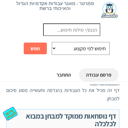
Ski
סמרטר - מאגר עבודות אקדמיות הגדול
והאיכותי ברשת
t
conten
פרסם עבודה
התחבר
סיכום למבחן בהנדסה ותעשייה - כל העבודות
דף זה מכיל את כל העבודות בהנדסה ותעשייה מסוג סיכום
למבחן.
ס
יכ
מ
ב
ח
ום ל
ן
דף נוסחאות ממוקד למבחן במבוא
לכלכלה