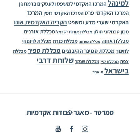
למינהל
המרכז האקדמי למשפט ולעסקים ברמת גן
המרכז
המרכז האקדמי פרס
המרכז האקדמי רופין
הקריה האקדמית אונו
האקדמי שערי מדע ומשפט
מכללת אורנים
מכון טכנולוגי חולון
מכללת אורות ישראל
מכללת אחוה
מכללת לוינסקי
מכללת כנרת
מכללת אפרתה
מכללת ספיר
מכללת סמינר הקיבוצים
לחינוך
מכללת
שלוחת דרבי
צפת
מכללת שנקר
מכללת קיי
בישראל
ת.אחר
Back
סמרטר - מאגר עבודות אקדמיות
To
Top