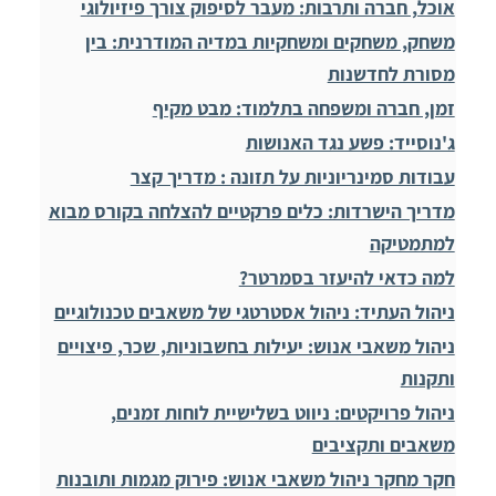
אוכל, חברה ותרבות: מעבר לסיפוק צורך פיזיולוגי
משחק, משחקים ומשחקיות במדיה המודרנית: בין
מסורת לחדשנות
זמן, חברה ומשפחה בתלמוד: מבט מקיף
ג'נוסייד: פשע נגד האנושות
עבודות סמינריוניות על תזונה : מדריך קצר
מדריך הישרדות: כלים פרקטיים להצלחה בקורס מבוא
למתמטיקה
למה כדאי להיעזר בסמרטר?
ניהול העתיד: ניהול אסטרטגי של משאבים טכנולוגיים
ניהול משאבי אנוש: יעילות בחשבוניות, שכר, פיצויים
ותקנות
ניהול פרויקטים: ניווט בשלישיית לוחות זמנים,
משאבים ותקציבים
חקר מחקר ניהול משאבי אנוש: פירוק מגמות ותובנות