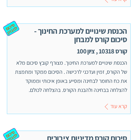
ס
יכ
מ
ב
ח
ום ל
ן
הכנסת שינויים למערכת החינוך -
סיכום קורס למבחן
קורס 10318 , ציון 100
הכנסת שינויים למערכת החינוך. מצורף קובץ סיכום מלא
של הקורס, זמין ועדכני לרכישה . הסיכום ממקד ומתמצת
את כח החומר לבחינה ומסייע באופן איכותי וממוקד
להצלחה בבחינה ולהבנת הקורס. בהצלחה לכולם.
קרא עוד
ס
יכ
מ
ב
ח
ום ל
ן
סיכום קורס מדיניות ציבורית