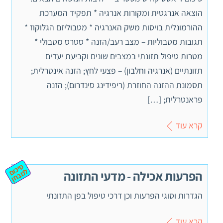
הוצאה אנרגטית ומקורות אנרגיה * תפקיד המערכת
ההורמונלית בויסות משק האנרגיה * מטבוליזם הגלוקוז *
תגובות מטבוליות – מצב רעב/הזנה * סטרס מטבולי *
מטרות טיפול תזונתי במצבים שונים וקביעת יעדים
תזונתיים (אנרגיה וחלבון) – פצעי לחץ; הזנה אינטרלית;
תסמונת ההזנה החוזרת (ריפידינג סינדרום); הזנה
פראנטרלית; […]
קרא עוד
ס
יכ
מ
ב
ח
ום ל
ן
הפרעות אכילה - מדעי התזונה
הגדרות וסוגי הפרעות וכן דרכי טיפול בפן התזונתי
קרא עוד