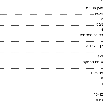
תוכן עניינים:
תקציר……………………………………………………………………………………………
2
מבוא……………………………………………………………………………………………
4
סקירה ספרותית
………………………………………………………………………………………………….5
גוף העבודה
…………………………………………………………………………………………………
6-7
שיטת המחקר
………………………………………………………………………………………………..8
ממצאים………………………………………………………………………………………
9
דיון
…………………………………………………………………………………………………
10-12
סיכום