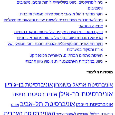
ניהול פרויקטים: ניווט בשלישיית לוחות זמנים, משאבים
ותקציבים
חקר מחקר ניהול משאבי אנוש: פירוק מגמות ותובנות
ניהול אסטרטגי: מפת דרכים להשגת יעדים ותוצאות מקסימליות
אתיקה במחקר
דיוק במספרים: חקירה מקיפה של שיטות מחקר כמותיות
מדע של תובנות: ניווט בנוף של שיטות מחקר איכותניות
חקר התיאוריה הפונקציונלית-מבנית: הבנת יחסי הגומלין של
צורה ותפקוד במערכות
חשיפת מתחים חברתיים: תיאוריית הקונפליקט
ניווט במלכודות האתנוצנטריות: אימוץ גיוון תרבותי
מוסדות הלימוד
אוניברסיטת בן-גוריון
אוניברסיטת אריאל בשומרון
אוניברסיטת בר-אילן
אוניברסיטת חיפה
אוניברסיטת תל-אביב
אוניברסיטת רייכמן
אורט
האוניברסיטה העברית,
בראודה
בצלאל, אקדמיה לאמנות ועיצוב