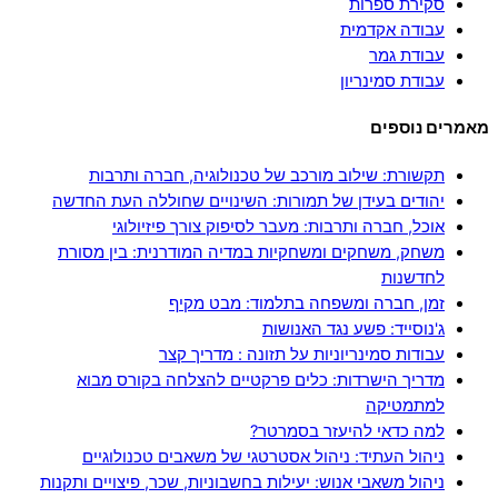
סקירת ספרות
עבודה אקדמית
עבודת גמר
עבודת סמינריון
מאמרים נוספים
תקשורת: שילוב מורכב של טכנולוגיה, חברה ותרבות
יהודים בעידן של תמורות: השינויים שחוללה העת החדשה
אוכל, חברה ותרבות: מעבר לסיפוק צורך פיזיולוגי
משחק, משחקים ומשחקיות במדיה המודרנית: בין מסורת
לחדשנות
זמן, חברה ומשפחה בתלמוד: מבט מקיף
ג'נוסייד: פשע נגד האנושות
עבודות סמינריוניות על תזונה : מדריך קצר
מדריך הישרדות: כלים פרקטיים להצלחה בקורס מבוא
למתמטיקה
למה כדאי להיעזר בסמרטר?
ניהול העתיד: ניהול אסטרטגי של משאבים טכנולוגיים
ניהול משאבי אנוש: יעילות בחשבוניות, שכר, פיצויים ותקנות