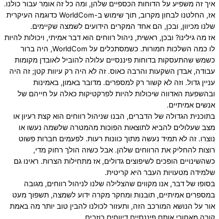
איך זה משפיע על הדוחות הכספיים שלהן, ומה כל זה אומר עבור כולנו.
אז, החלטנו לבחון מקרוב, תוך שימוש ב-WorldCom כדוגמה העיקרית
שלנו מכיוון, ובכן, הם אחד המקרים הידועים לשמצה שקיימים.
אז מה גילינו? ובכן, ראשית, ניהול רווחים הוא דבר אמיתי, ויכולות להיות
לו כמה השלכות חמורות. כשמסתכלים על WorldCom, היה ברור
כשמש שהתעסקות בדוחות פיננסיים עלולה להוביל לאובדן מקומות
עבודה, אבדן השקעות והרבה כאוס. זה לא היה רק עיוות קטן; זה היה
עניין גדול. וזה לא קשור רק למספרים. מדובר באמון, באמינות
ובהשפעת האדווה שיכולות להיות לפרקטיקות כאלה על חייהם של
אנשים אמיתיים.
בתוכנית הגדולה של הדברים, הבנו שניהול רווחים הוא קצת רעיון או
מצב שעלולים להביא לתוצאות הפוכות מהמטרה שלשמה נעשו או
נוצרו. זה לא תמיד נעשה מתוך כוונות רעות. לפעמים חברות פשוט
רוצות להחליק את הרווחים שלהן. אבל כשזה הולך רחוק מדי,
כשהשינויים הופכים לשיפוצים גדולים, אז מתחילות הצרות. ראינו גם
שלמידה מטעויות העבר היא קריטית.
בסופו של דבר, אנו מקווים שהצלילה שלנו לניהול רווחים, מגובה
במספרים אמיתיים, תובנות ומחקר מקרה ידוע לשמצה, תשפוך מעט
אור על הנושא המורכב הזה, ותעזור לכולנו להבין טוב יותר מה באמת
קורה מאחורי אותם פיננסיים דיווחים כוזבים.