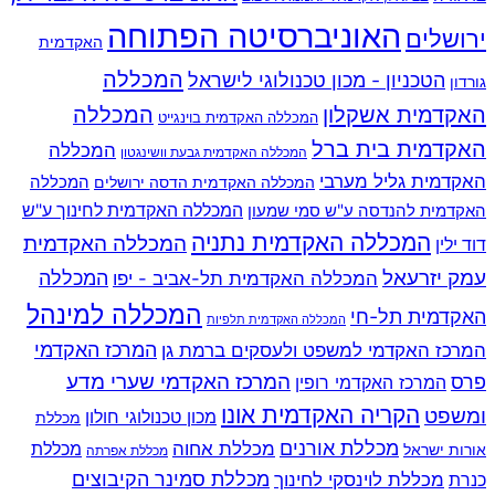
האוניברסיטה הפתוחה
ירושלים
האקדמית
המכללה
הטכניון - מכון טכנולוגי לישראל
גורדון
האקדמית אשקלון
המכללה
המכללה האקדמית בוינגייט
האקדמית בית ברל
המכללה
המכללה האקדמית גבעת וושינגטון
האקדמית גליל מערבי
המכללה
המכללה האקדמית הדסה ירושלים
האקדמית להנדסה ע"ש סמי שמעון
המכללה האקדמית לחינוך ע"ש
המכללה האקדמית נתניה
המכללה האקדמית
דוד ילין
עמק יזרעאל
המכללה
המכללה האקדמית תל-אביב - יפו
המכללה למינהל
האקדמית תל-חי
המכללה האקדמית תלפיות
המרכז האקדמי למשפט ולעסקים ברמת גן
המרכז האקדמי
המרכז האקדמי שערי מדע
פרס
המרכז האקדמי רופין
הקריה האקדמית אונו
ומשפט
מכון טכנולוגי חולון
מכללת
מכללת אורנים
מכללת אחוה
מכללת
אורות ישראל
מכללת אפרתה
מכללת סמינר הקיבוצים
כנרת
מכללת לוינסקי לחינוך