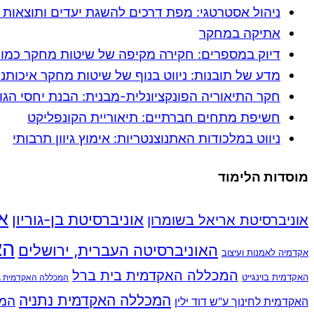
ניהול אסטרטגי: מפת דרכים להשגת יעדים ותוצאות 
אתיקה במחקר
דיוק במספרים: חקירה מקיפה של שיטות מחקר כמות
מדע של תובנות: ניווט בנוף של שיטות מחקר איכותני
חקר התיאוריה הפונקציונלית-מבנית: הבנת יחסי הגו
חשיפת מתחים חברתיים: תיאוריית הקונפליקט
ניווט במלכודות האתנוצנטריות: אימוץ גיוון תרבותי
מוסדות הלימוד
או
אוניברסיטת בן-גוריון
אוניברסיטת אריאל בשומרון
הא
האוניברסיטה העברית, ירושלים
אקדמיה לאמנות ועיצוב
המכללה האקדמית בית ברל
האקדמית בוינגייט
המכללה האקדמית גב
המכללה האקדמית נתניה
המכ
האקדמית לחינוך ע"ש דוד ילין