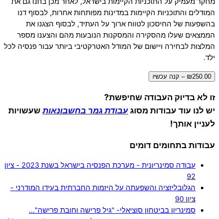
מחקר מעמיק על התוכניות הקיימות בישראל, לאחר מכן בחנו גם את
המודלים והתוכניות הקיימות במדינות מפותחות אחרות, לבסוף דנו
בהשפעות של החיסכון לטווח ארוך על העתיד, לבסוף הצגנו את
הממצאים שעלו מהסקירה והמסקנות הנובעות מהם והצענו מספר
המלצות לבחירה ויישום של המודל האטרקטיבי ביותר עבור פנסיה לכל
ילד.
₪250.00 – קנה עכשיו
זו לא בדיוק העבודה שחיפשת?
יש לנו עוד עבודות מסוג
עבודת גמר בחשבונאות
שעשויות
לעניין אותך!
עבודות בתחומים דומים
עבודה סמינריונית - מערכת הפנסיה בישראל בשנת 2023 - ציון
92
הגלובליזציה והשפעתה על היזמות החברתית בעידן המודרני -
ציון 90
סמינריון בביטחון סוציאלי- "גיל פרישה וחובת פרישה"…