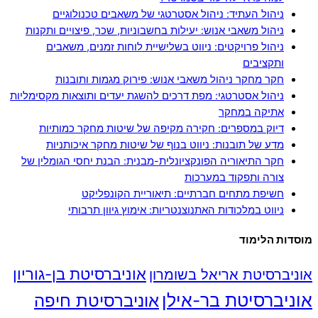
ניהול העתיד: ניהול אסטרטגי של משאבים טכנולוגיים
ניהול משאבי אנוש: יעילות בחשבוניות, שכר, פיצויים ותקנות
ניהול פרויקטים: ניווט בשלישיית לוחות זמנים, משאבים
ותקציבים
חקר מחקר ניהול משאבי אנוש: פירוק מגמות ותובנות
ניהול אסטרטגי: מפת דרכים להשגת יעדים ותוצאות מקסימליות
אתיקה במחקר
דיוק במספרים: חקירה מקיפה של שיטות מחקר כמותיות
מדע של תובנות: ניווט בנוף של שיטות מחקר איכותניות
חקר התיאוריה הפונקציונלית-מבנית: הבנת יחסי הגומלין של
צורה ותפקוד במערכות
חשיפת מתחים חברתיים: תיאוריית הקונפליקט
ניווט במלכודות האתנוצנטריות: אימוץ גיוון תרבותי
מוסדות הלימוד
אוניברסיטת בן-גוריון
אוניברסיטת אריאל בשומרון
אוניברסיטת בר-אילן
אוניברסיטת חיפה