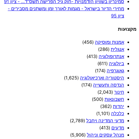
סמינריון בשוויון הזדמנויות -חוק גיל הפרישה תשס"ד… - ציון 91
מחירי הדיור בישראל - מגמות לאורך זמן ומשתנים מסבירים -
ציון 95
מקצועות
אמנות ומוסיקה
(456)
אנגלית
(286)
אנתרופולוגיה
(413)
ביולוגיה
(611)
גאוגרפיה
(174)
היסטוריה וארכיאולוגיה
(1,625)
הנדסה ותעשייה
(174)
חינוך
(2,043)
חשבונאות
(500)
יהדות
(362)
כלכלה
(1,101)
מדעי המדינה ויחבל
(2,789)
מדעים
(413)
מנהל עסקים וניהול
(5,906)