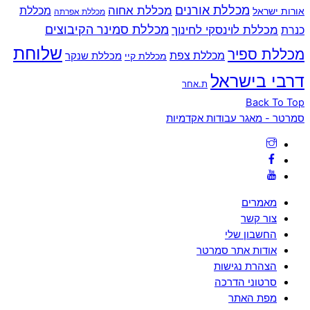
מכללת אורנים
מכללת אחוה
מכללת
אורות ישראל
מכללת אפרתה
מכללת סמינר הקיבוצים
כנרת
מכללת לוינסקי לחינוך
שלוחת
מכללת ספיר
מכללת צפת
מכללת שנקר
מכללת קיי
דרבי בישראל
ת.אחר
Back To Top
סמרטר - מאגר עבודות אקדמיות
מאמרים
צור קשר
החשבון שלי
אודות אתר סמרטר
הצהרת נגישות
סרטוני הדרכה
מפת האתר