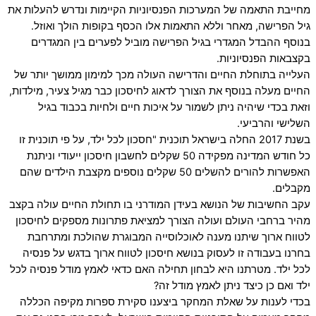
מחייבת התאמה של המערכות הפנסיוניות הקיימות ונדרש להעלות את
גיל הפרישה, מאחר וללא התאמות אלו הכסף בקופות הולך ואוזל.
בנוסף ההבדל המגדרי בגיל הפרישה מוביל לפערים בין המגדרים
בקצבאות הפנסיוניות.
העלייה בתוחלת החיים והדרישה העולה מכך למימון ממושך יותר של
החיים מעלה בנוסף את הצורך לדאוג לחיסכון כבר מגיל צעיר, מילדות,
וזאת בכדי שיהיה ניתן לשמור על איכות חיים ולחיות בכבוד בגיל
השלישי והרביעי.
בשנת 2017 החלה בישראל תוכנית "חסכון לכל ילד, על פי תוכנית זו
כל חודש המדינה מפקידה 50 שקלים לחשבון חיסכון ייעודי וניתנת
האפשרות להורים להשלים 50 שקלים נוספים מקצבת הילדים שהם
מקבלים.
עקב החשיבות של הנושא בעידן המודרני בו תחולת החיים עולה בקצב
מהיר ברחבי העולם ועולה הצורך למציאת פתרונות מספקים לחיסכון
לטווח ארוך שיתנו מענה לאוכלוסייה המבוגרת שהולכת ומתרחבת
בחרנו בעבודה זו לעסוק בנושא חיסכון לטווח ארוך בדגש על פנסיה
לכל ילד. מטרתנו היא לבחון תחילה האם כדאי לאמץ מודל פנסיה לכל
ילד ואם כן כיצד ניתן לאמץ מודל זה?
בכדי לענות על שאלת המחקר ביצענו סקירת ספרות מקיפה הכללה