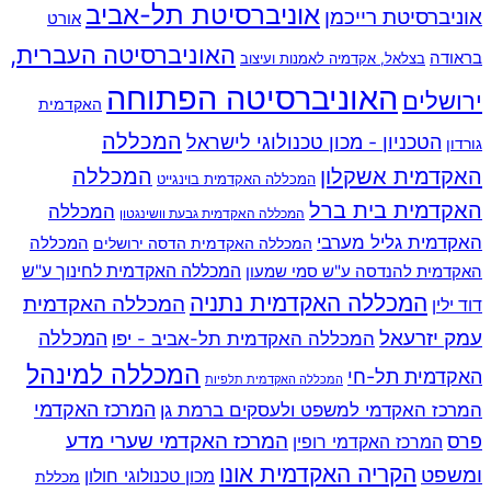
אוניברסיטת תל-אביב
אוניברסיטת רייכמן
אורט
האוניברסיטה העברית,
בראודה
בצלאל, אקדמיה לאמנות ועיצוב
האוניברסיטה הפתוחה
ירושלים
האקדמית
המכללה
הטכניון - מכון טכנולוגי לישראל
גורדון
האקדמית אשקלון
המכללה
המכללה האקדמית בוינגייט
האקדמית בית ברל
המכללה
המכללה האקדמית גבעת וושינגטון
האקדמית גליל מערבי
המכללה
המכללה האקדמית הדסה ירושלים
האקדמית להנדסה ע"ש סמי שמעון
המכללה האקדמית לחינוך ע"ש
המכללה האקדמית נתניה
המכללה האקדמית
דוד ילין
עמק יזרעאל
המכללה
המכללה האקדמית תל-אביב - יפו
המכללה למינהל
האקדמית תל-חי
המכללה האקדמית תלפיות
המרכז האקדמי למשפט ולעסקים ברמת גן
המרכז האקדמי
המרכז האקדמי שערי מדע
פרס
המרכז האקדמי רופין
הקריה האקדמית אונו
ומשפט
מכון טכנולוגי חולון
מכללת