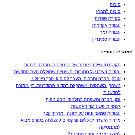
סיכום
סיכום למבחן
סקירת ספרות
עבודה אקדמית
עבודת גמר
עבודת סמינריון
מאמרים נוספים
תקשורת: שילוב מורכב של טכנולוגיה, חברה ותרבות
יהודים בעידן של תמורות: השינויים שחוללה העת החדשה
אוכל, חברה ותרבות: מעבר לסיפוק צורך פיזיולוגי
משחק, משחקים ומשחקיות במדיה המודרנית: בין מסורת
לחדשנות
זמן, חברה ומשפחה בתלמוד: מבט מקיף
ג'נוסייד: פשע נגד האנושות
עבודות סמינריוניות על תזונה : מדריך קצר
מדריך הישרדות: כלים פרקטיים להצלחה בקורס מבוא
למתמטיקה
למה כדאי להיעזר בסמרטר?