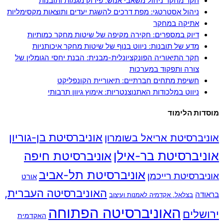
חקר מחקר ניהול משאבי אנוש: פירוק מגמות ותובנות
ניהול אסטרטגי: מפת דרכים להשגת יעדים ותוצאות מקסימליות
אתיקה במחקר
דיוק במספרים: חקירה מקיפה של שיטות מחקר כמותיות
מדע של תובנות: ניווט בנוף של שיטות מחקר איכותניות
חקר התיאוריה הפונקציונלית-מבנית: הבנת יחסי הגומלין של
צורה ותפקוד במערכות
חשיפת מתחים חברתיים: תיאוריית הקונפליקט
ניווט במלכודות האתנוצנטריות: אימוץ גיוון תרבותי
מוסדות הלימוד
אוניברסיטת בן-גוריון
אוניברסיטת אריאל בשומרון
אוניברסיטת בר-אילן
אוניברסיטת חיפה
אוניברסיטת תל-אביב
אוניברסיטת רייכמן
אורט
האוניברסיטה העברית,
בראודה
בצלאל, אקדמיה לאמנות ועיצוב
האוניברסיטה הפתוחה
ירושלים
האקדמית