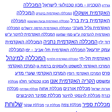
המכללה
הטכניון - מכון טכנולוגי לישראל
גורדון
האקדמית אשקלון
המכללה
המכללה האקדמית בוינגייט
האקדמית בית ברל
המכללה
המכללה האקדמית גבעת וושינגטון
האקדמית גליל מערבי
המכללה
המכללה האקדמית הדסה ירושלים
האקדמית להנדסה ע"ש סמי שמעון
המכללה האקדמית לחינוך ע"ש
המכללה האקדמית נתניה
המכללה האקדמית
דוד ילין
עמק יזרעאל
המכללה
המכללה האקדמית תל-אביב - יפו
המכללה למינהל
האקדמית תל-חי
המכללה האקדמית תלפיות
המרכז האקדמי למשפט ולעסקים ברמת גן
המרכז האקדמי
המרכז האקדמי שערי מדע
פרס
המרכז האקדמי רופין
הקריה האקדמית אונו
ומשפט
מכון טכנולוגי חולון
מכללת
מכללת אורנים
מכללת אחוה
מכללת
אורות ישראל
מכללת אפרתה
מכללת סמינר הקיבוצים
כנרת
מכללת לוינסקי לחינוך
שלוחת
מכללת ספיר
מכללת צפת
מכללת שנקר
מכללת קיי