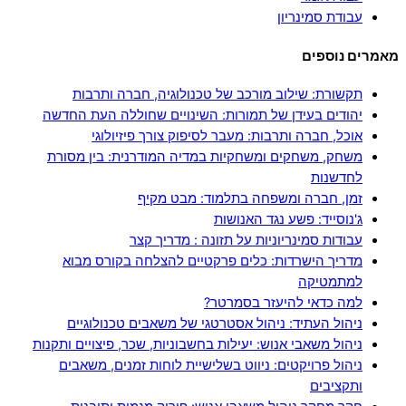
עבודת סמינריון
מאמרים נוספים
תקשורת: שילוב מורכב של טכנולוגיה, חברה ותרבות
יהודים בעידן של תמורות: השינויים שחוללה העת החדשה
אוכל, חברה ותרבות: מעבר לסיפוק צורך פיזיולוגי
משחק, משחקים ומשחקיות במדיה המודרנית: בין מסורת
לחדשנות
זמן, חברה ומשפחה בתלמוד: מבט מקיף
ג'נוסייד: פשע נגד האנושות
עבודות סמינריוניות על תזונה : מדריך קצר
מדריך הישרדות: כלים פרקטיים להצלחה בקורס מבוא
למתמטיקה
למה כדאי להיעזר בסמרטר?
ניהול העתיד: ניהול אסטרטגי של משאבים טכנולוגיים
ניהול משאבי אנוש: יעילות בחשבוניות, שכר, פיצויים ותקנות
ניהול פרויקטים: ניווט בשלישיית לוחות זמנים, משאבים
ותקציבים