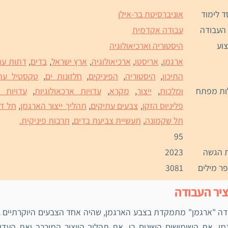
ד לימוד
אוניברסיטת בר-אילן
 העבודה
עבודה אקדמית
וע
היסטוריה וארכיאולוגיה
ארגמן
,
אריסטו
,
ארכיאולוגיה
,
ארץ ישראל
,
בדים
,
דתות עת
התיכון
,
היסטוריה
,
הפיניקים
,
חלזונות ים
,
טקסטיל עת
ות מפתח
ומלכות
,
ייצור
,
מקרא
,
עדויות ארכאולוגיות
,
עדויות ה
פליניוס הזקן
,
צבעים עתיקים
,
תהליך ייצור הארגמן
,
תל דו
תל שקמונה
,
תעשיית צביעת בדים
,
תרבות פיניקית.
95
 הגשה
2023
ר מילים
3081
יר העבודה
ה "ארגמן" מתמקדת בצבע הארגמן, שהיה אחד הצבעים היוקרתיים ב
ן, את השימושים השונים בו, את תהליך הייצור המורכב ואת העדוי