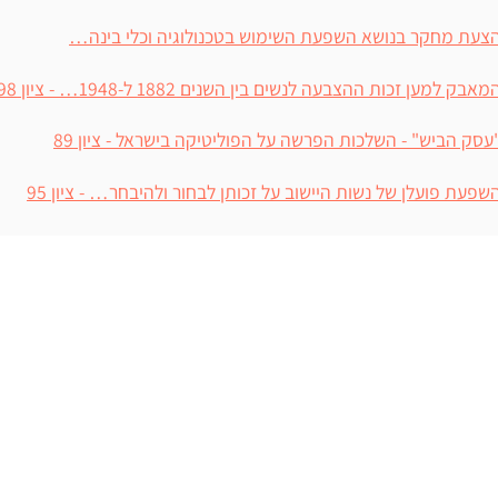
צעת מחקר בנושא השפעת השימוש בטכנולוגיה וכלי בינה…
מאבק למען זכות ההצבעה לנשים בין השנים 1882 ל-1948… - ציון 98
עסק הביש" - השלכות הפרשה על הפוליטיקה בישראל - ציון 89
שפעת פועלן של נשות היישוב על זכותן לבחור ולהיבחר… - ציון 95