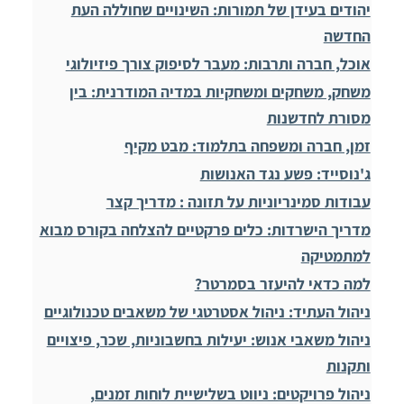
יהודים בעידן של תמורות: השינויים שחוללה העת
החדשה
אוכל, חברה ותרבות: מעבר לסיפוק צורך פיזיולוגי
משחק, משחקים ומשחקיות במדיה המודרנית: בין
מסורת לחדשנות
זמן, חברה ומשפחה בתלמוד: מבט מקיף
ג'נוסייד: פשע נגד האנושות
עבודות סמינריוניות על תזונה : מדריך קצר
מדריך הישרדות: כלים פרקטיים להצלחה בקורס מבוא
למתמטיקה
למה כדאי להיעזר בסמרטר?
ניהול העתיד: ניהול אסטרטגי של משאבים טכנולוגיים
ניהול משאבי אנוש: יעילות בחשבוניות, שכר, פיצויים
ותקנות
ניהול פרויקטים: ניווט בשלישיית לוחות זמנים,