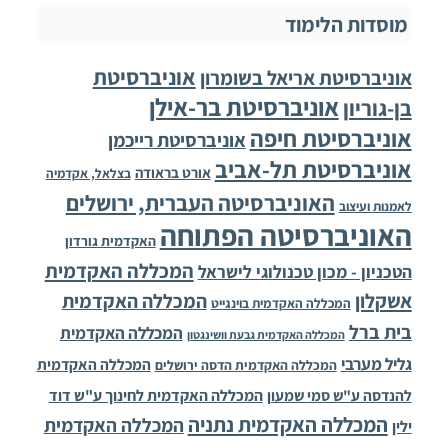
מוסדות הלימוד
אוניברסיטת
אוניברסיטת אריאל בשומרון
אוניברסיטת בר-אילן
בן-גוריון
אוניברסיטת חיפה
אוניברסיטת רייכמן
אוניברסיטת תל-אביב
אורט בראודה
בצלאל, אקדמיה
האוניברסיטה העברית, ירושלים
לאמנות ועיצוב
האוניברסיטה הפתוחה
האקדמית גורדון
המכללה האקדמית
הטכניון - מכון טכנולוגי לישראל
אשקלון
המכללה האקדמית
המכללה האקדמית בוינגייט
בית ברל
המכללה האקדמית
המכללה האקדמית גבעת וושינגטון
גליל מערבי
המכללה האקדמית
המכללה האקדמית הדסה ירושלים
להנדסה ע"ש סמי שמעון
המכללה האקדמית לחינוך ע"ש דוד
המכללה האקדמית נתניה
המכללה האקדמית
ילין