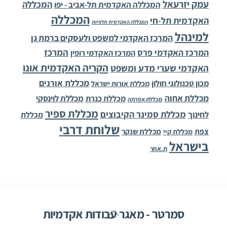
עמק יזרעאל
המכללה
המכללה האקדמית תל-אביב - יפו
המכללה
האקדמית תל-חי
המכללה האקדמית תלפיות
למינהל
המרכז האקדמי למשפט ולעסקים ברמת גן
המרכז
המרכז האקדמי פרס
המרכז האקדמי רופין
הקריה האקדמית אונו
האקדמי שערי מדע ומשפט
מכללת אורנים
מכון טכנולוגי חולון
מכללת אורות ישראל
מכללת אחוה
מכללת לוינסקי
מכללת כנרת
מכללת אפרתה
מכללת ספיר
מכללת סמינר הקיבוצים
לחינוך
מכללת
שלוחת דרבי
צפת
מכללת שנקר
מכללת קיי
בישראל
ת.אחר
Back
סמרטר - מאגר עבודות אקדמיות
To