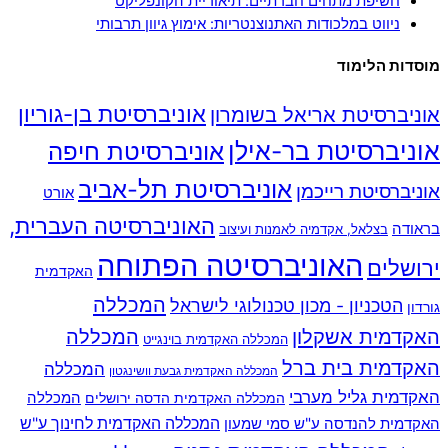
חשיפת מתחים חברתיים: תיאוריית הקונפליקט
ניווט במלכודות האתנוצנטריות: אימוץ גיוון תרבותי
מוסדות הלימוד
אוניברסיטת בן-גוריון
אוניברסיטת אריאל בשומרון
אוניברסיטת בר-אילן
אוניברסיטת חיפה
אוניברסיטת תל-אביב
אוניברסיטת רייכמן
אורט
האוניברסיטה העברית,
בראודה
בצלאל, אקדמיה לאמנות ועיצוב
האוניברסיטה הפתוחה
ירושלים
האקדמית
המכללה
הטכניון - מכון טכנולוגי לישראל
גורדון
האקדמית אשקלון
המכללה
המכללה האקדמית בוינגייט
האקדמית בית ברל
המכללה
המכללה האקדמית גבעת וושינגטון
האקדמית גליל מערבי
המכללה
המכללה האקדמית הדסה ירושלים
האקדמית להנדסה ע"ש סמי שמעון
המכללה האקדמית לחינוך ע"ש