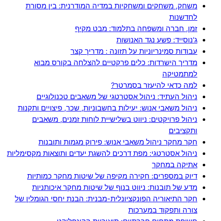
משחק, משחקים ומשחקיות במדיה המודרנית: בין מסורת
לחדשנות
זמן, חברה ומשפחה בתלמוד: מבט מקיף
ג'נוסייד: פשע נגד האנושות
עבודות סמינריוניות על תזונה : מדריך קצר
מדריך הישרדות: כלים פרקטיים להצלחה בקורס מבוא
למתמטיקה
למה כדאי להיעזר בסמרטר?
ניהול העתיד: ניהול אסטרטגי של משאבים טכנולוגיים
ניהול משאבי אנוש: יעילות בחשבוניות, שכר, פיצויים ותקנות
ניהול פרויקטים: ניווט בשלישיית לוחות זמנים, משאבים
ותקציבים
חקר מחקר ניהול משאבי אנוש: פירוק מגמות ותובנות
ניהול אסטרטגי: מפת דרכים להשגת יעדים ותוצאות מקסימליות
אתיקה במחקר
דיוק במספרים: חקירה מקיפה של שיטות מחקר כמותיות
מדע של תובנות: ניווט בנוף של שיטות מחקר איכותניות
חקר התיאוריה הפונקציונלית-מבנית: הבנת יחסי הגומלין של
צורה ותפקוד במערכות