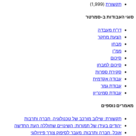
תקשורת
(1,999)
סוגי העבודות ב-סמרטר
דו"ח מעבדה
הצעת מחקר
מבחן
ממ"ן
סיכום
סיכום למבחן
סקירת ספרות
עבודה אקדמית
עבודת גמר
עבודת סמינריון
מאמרים נוספים
תקשורת: שילוב מורכב של טכנולוגיה, חברה ותרבות
יהודים בעידן של תמורות: השינויים שחוללה העת החדשה
אוכל, חברה ותרבות: מעבר לסיפוק צורך פיזיולוגי