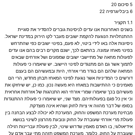
5 סיכום 20
6 ביבליוגרפיה 22
1.1 תקציר
בשנים האחרונות אנו עדים לניסינות גוברים להסדיר את סוגיית
ההתנחלויות הנוגעת להקמת ישובים מעבר לקו הירוק במדינת ישראל.
ניסיונות אלה באו לידי ביטוי, לא פעם, בפינוי ישובים כפי שהתרחש
בפינוי מאחז עמונה. בהתאם לכך, ישנם מקרים רבים בהם אנו עדים
לפעולות מחאה של מתיישבי ישובים שמפונים ושל אזרחים שבאים
לתמוך אשר גם הם מתנגדים לפינוי היישוב. יש שיאמרו כי פעולות
המחאה שלהם הם בגדר מרי אזרחי, היות ובמעשיהם הם בעצם
דורשים כי המדיניות אשר נוגעת לפינוי המאחז תבחן מחדש, הרי הם
מאמינים כי ההתישבות במאחז היא מעשה נכון. כמו כן, יש שיחזקו את
מעשיהם בכך שיאמרו שמרי אזרחי הוא התנהגות של אזרחות אחראית
וכי אין כל פגם בפעולותיהם. מצד שני, יש שיאמרו כי פעולת ההתנגדות
בסופו של דבר מהווה אי ציות לחוק ושהיא אינה מוצדקת.
מבחינת מערכת המשפט והחוק, המערכת לא יכולה לבצע הבחנה בין
פעולת מרי אזרחי שעוברת על החוק ונובעת מהרצון לשינוי בנושא
אידיאולוגי, בו האדם מאמין שדרוש שינוי, לבין פעולת עבריינות רגילה
שעוברת על החוק. כלומר, מערכת המשפט תזהה מתי עבר אדם על