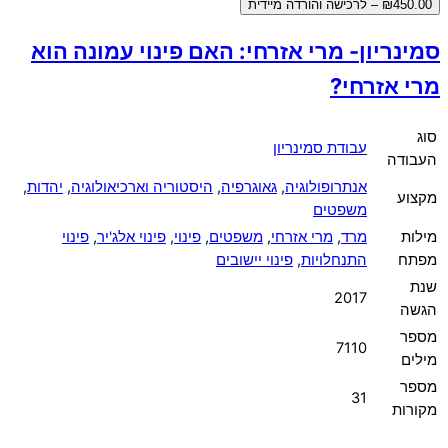
₪450.00 – לרכישה והורדה מיידית
סמינריון- מרי אזרחי: האם פינוי עמונה הוא
מרי אזרחי?
סוג
עבודת סמינריון
העבודה
אנתרופולוגיה
,
גאוגרפיה
,
היסטוריה וארכיאולוגיה
,
יהדות
,
מקצוע
משפטים
מילות
מרד
,
מרי אזרחי
,
משפטים
,
פינוי
,
פינוי אלג'יר
,
פינוי
מפתח
התנחלויות
,
פינוי יישובים
שנת
2017
הגשה
מספר
7110
מילים
מספר
31
מקורות