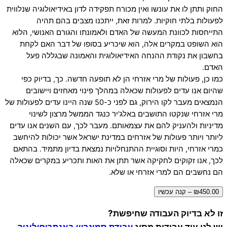
החוק ותתן לו את עונשו ואין מכורח תפקידה לדון באידיאולוגיה שנלווית
לפעולות בלתי חוקיות. למרות זאת, ייתכנו מצבים בהם תהיה
התייחסות לכוונת המעשה של האדם ולאמונתו והגורם האנושי, הלוא
הוא השופט במקרים אלה, הוא שיכריע בסופו של דבר האם לקחת
בחשבון את נקודת ההנחה האידיאולוגית והאמונה שבגללה פעל
האדם.
כמו כן, פעולות של מרי אזרחי הן לא תופעה חדשה. כך, בדיוק כפי
שהיום אנו עדים לפעולות שכאלה במהלך פינוי מאחזים ויישובים
הנמצאים מעבר לקו הירוק, גם לפני כ-50 שנה היינו עדים לפעולות של
מרי אזרחי שנקטו התושבים באלג'יר כנגד הממשל מרצון לשינוי
מדיניות ולהעניק להם את עצמאותם. מעבר לכך, עם השנים אנו עדים
ליותר ויותר פעולות של אזרחים במדינת ישראל אשר יכולות להיחשב
כמרי אזרחי, היות וסוגיית ההתנחלויות נמצאת בדיון מתמיד. בהתאם
לכך, אנו זקוקים לחקיקה אשר תתן את האות ותכריע במקרים שכאלה
הם נחשבים הם למרי אזרחי או שלא.
₪450.00 – קנה עכשיו
זו לא בדיוק העבודה שחיפשת?
יש לנו עוד עבודות מסוג
עבודת סמינריון באנתרופולוגיה