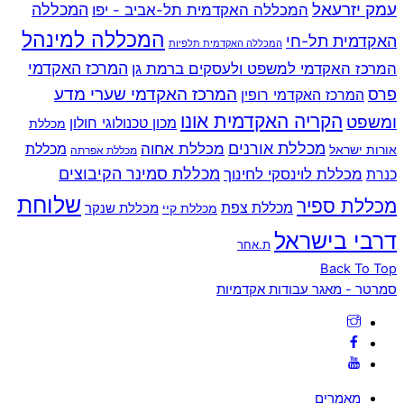
עמק יזרעאל
המכללה
המכללה האקדמית תל-אביב - יפו
המכללה למינהל
האקדמית תל-חי
המכללה האקדמית תלפיות
המרכז האקדמי למשפט ולעסקים ברמת גן
המרכז האקדמי
המרכז האקדמי שערי מדע
פרס
המרכז האקדמי רופין
הקריה האקדמית אונו
ומשפט
מכון טכנולוגי חולון
מכללת
מכללת אורנים
מכללת אחוה
מכללת
אורות ישראל
מכללת אפרתה
מכללת סמינר הקיבוצים
כנרת
מכללת לוינסקי לחינוך
שלוחת
מכללת ספיר
מכללת צפת
מכללת שנקר
מכללת קיי
דרבי בישראל
ת.אחר
Back To Top
סמרטר - מאגר עבודות אקדמיות
מאמרים