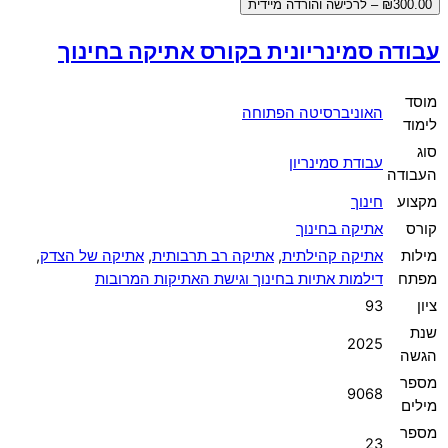
₪300.00 – לרכישה והורדה מיידית
עבודה סמינריונית בקורס אתיקה בחינוך
מוסד
האוניברסיטה הפתוחה
לימוד
סוג
עבודת סמינריון
העבודה
מקצוע
חינוך
קורס
אתיקה בחינוך
מילות
אתיקה קהילתית
,
אתיקה רב תרבותית
,
אתיקה של הצדק
,
מפתח
דילמות אתיות בחינוך וגישת האתיקות המרובות
ציון
93
שנת
2025
הגשה
מספר
9068
מילים
מספר
23