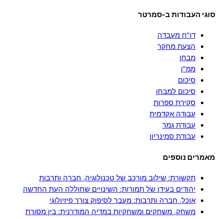
סוגי העבודות ב-סמרטר
דו"ח מעבדה
הצעת מחקר
מבחן
ממ"ן
סיכום
סיכום למבחן
סקירת ספרות
עבודה אקדמית
עבודת גמר
עבודת סמינריון
מאמרים נוספים
תקשורת: שילוב מורכב של טכנולוגיה, חברה ותרבות
יהודים בעידן של תמורות: השינויים שחוללה העת החדשה
אוכל, חברה ותרבות: מעבר לסיפוק צורך פיזיולוגי
משחק, משחקים ומשחקיות במדיה המודרנית: בין מסורת