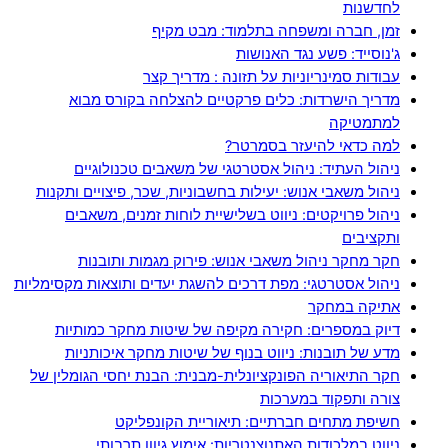
לחדשנות
זמן, חברה ומשפחה בתלמוד: מבט מקיף
ג'נוסייד: פשע נגד האנושות
עבודות סמינריוניות על תזונה : מדריך קצר
מדריך הישרדות: כלים פרקטיים להצלחה בקורס מבוא
למתמטיקה
למה כדאי להיעזר בסמרטר?
ניהול העתיד: ניהול אסטרטגי של משאבים טכנולוגיים
ניהול משאבי אנוש: יעילות בחשבוניות, שכר, פיצויים ותקנות
ניהול פרויקטים: ניווט בשלישיית לוחות זמנים, משאבים
ותקציבים
חקר מחקר ניהול משאבי אנוש: פירוק מגמות ותובנות
ניהול אסטרטגי: מפת דרכים להשגת יעדים ותוצאות מקסימליות
אתיקה במחקר
דיוק במספרים: חקירה מקיפה של שיטות מחקר כמותיות
מדע של תובנות: ניווט בנוף של שיטות מחקר איכותניות
חקר התיאוריה הפונקציונלית-מבנית: הבנת יחסי הגומלין של
צורה ותפקוד במערכות
חשיפת מתחים חברתיים: תיאוריית הקונפליקט
ניווט במלכודות האתנוצנטריות: אימוץ גיוון תרבותי