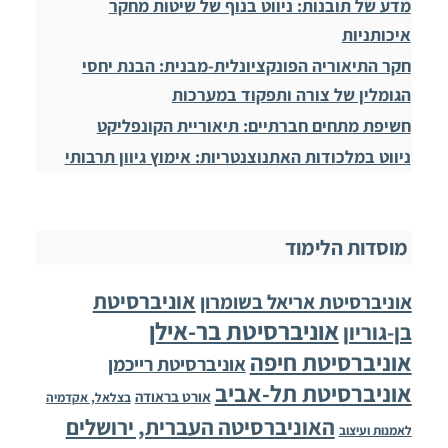
מדע של תובנות: ניווט בנוף של שיטות מחקר
איכותניות
חקר התיאוריה הפונקציונלית-מבנית: הבנת יחסי
הגומלין של צורה ותפקוד במערכות
חשיפת מתחים חברתיים: תיאוריית הקונפליקט
ניווט במלכודות האתנוצנטריות: אימוץ גיוון תרבותי
מוסדות הלימוד
אוניברסיטת
אוניברסיטת אריאל בשומרון
אוניברסיטת בר-אילן
בן-גוריון
אוניברסיטת חיפה
אוניברסיטת רייכמן
אוניברסיטת תל-אביב
אורט בראודה
בצלאל, אקדמיה
האוניברסיטה העברית, ירושלים
לאמנות ועיצוב