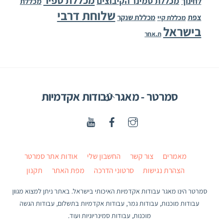
מכללת סמינר הקיבוצים
לחינוך
מכללת
שלוחת דרבי
צפת
מכללת שנקר
מכללת קיי
בישראל
ת.אחר
Back
סמרטר - מאגר עבודות אקדמיות
To
Top
מאמרים
צור קשר
החשבון שלי
אודות אתר סמרטר
הצהרת נגישות
סרטוני הדרכה
מפת האתר
תקנון
סמרטר הינו מאגר עבודות אקדמיות האיכותי בישראל. באתר ניתן למצוא מגוון
עבודות מוכנות, עבודות גמר, עבודות אקדמיות בתשלום, עבודות הגשה
מוכנות, עבודות סמינריוניות ועוד.