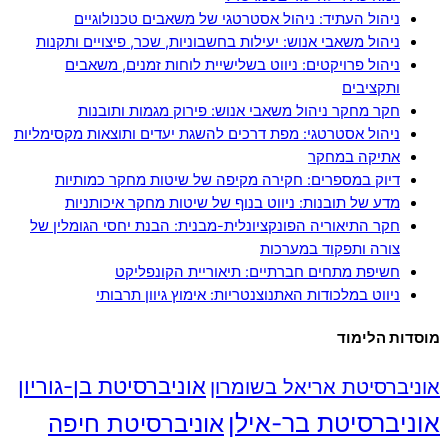
ניהול העתיד: ניהול אסטרטגי של משאבים טכנולוגיים
ניהול משאבי אנוש: יעילות בחשבוניות, שכר, פיצויים ותקנות
ניהול פרויקטים: ניווט בשלישיית לוחות זמנים, משאבים
ותקציבים
חקר מחקר ניהול משאבי אנוש: פירוק מגמות ותובנות
ניהול אסטרטגי: מפת דרכים להשגת יעדים ותוצאות מקסימליות
אתיקה במחקר
דיוק במספרים: חקירה מקיפה של שיטות מחקר כמותיות
מדע של תובנות: ניווט בנוף של שיטות מחקר איכותניות
חקר התיאוריה הפונקציונלית-מבנית: הבנת יחסי הגומלין של
צורה ותפקוד במערכות
חשיפת מתחים חברתיים: תיאוריית הקונפליקט
ניווט במלכודות האתנוצנטריות: אימוץ גיוון תרבותי
מוסדות הלימוד
אוניברסיטת בן-גוריון
אוניברסיטת אריאל בשומרון
אוניברסיטת בר-אילן
אוניברסיטת חיפה