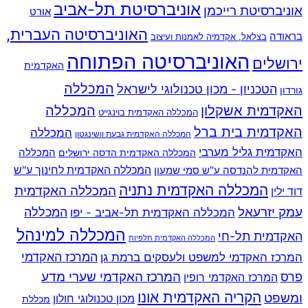
אוניברסיטת תל-אביב
אוניברסיטת רייכמן
אורט
האוניברסיטה העברית,
בראודה
בצלאל, אקדמיה לאמנות ועיצוב
האוניברסיטה הפתוחה
ירושלים
האקדמית
המכללה
הטכניון - מכון טכנולוגי לישראל
גורדון
האקדמית אשקלון
המכללה
המכללה האקדמית בוינגייט
האקדמית בית ברל
המכללה
המכללה האקדמית גבעת וושינגטון
האקדמית גליל מערבי
המכללה
המכללה האקדמית הדסה ירושלים
האקדמית להנדסה ע"ש סמי שמעון
המכללה האקדמית לחינוך ע"ש
המכללה האקדמית נתניה
המכללה האקדמית
דוד ילין
עמק יזרעאל
המכללה
המכללה האקדמית תל-אביב - יפו
המכללה למינהל
האקדמית תל-חי
המכללה האקדמית תלפיות
המרכז האקדמי למשפט ולעסקים ברמת גן
המרכז האקדמי
המרכז האקדמי שערי מדע
פרס
המרכז האקדמי רופין
הקריה האקדמית אונו
ומשפט
מכון טכנולוגי חולון
מכללת