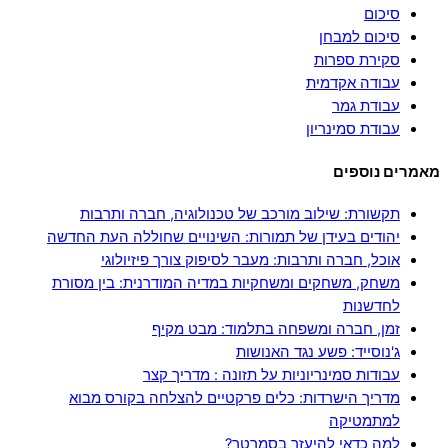
סיכום
סיכום למבחן
סקירת ספרות
עבודה אקדמית
עבודת גמר
עבודת סמינריון
מאמרים נוספים
תקשורת: שילוב מורכב של טכנולוגיה, חברה ותרבות
יהודים בעידן של תמורות: השינויים שחוללה העת החדשה
אוכל, חברה ותרבות: מעבר לסיפוק צורך פיזיולוגי
משחק, משחקים ומשחקיות במדיה המודרנית: בין מסורת
לחדשנות
זמן, חברה ומשפחה בתלמוד: מבט מקיף
ג'נוסייד: פשע נגד האנושות
עבודות סמינריוניות על תזונה : מדריך קצר
מדריך הישרדות: כלים פרקטיים להצלחה בקורס מבוא
למתמטיקה
למה כדאי להיעזר בסמרטר?