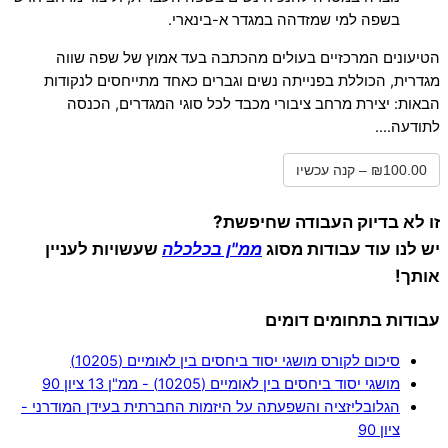
בשפה למי שמזדהה במגדר א-בינארי.
הטיעונים המרכזיים בעולים מהכתבה בעד אמוץ של שפה שווה
מגדרית, הכוללת בפנייתה נשים וגברים כאחד מתייחסים לנקודות
הבאות: יצירת מרחב ציבורי מכבד לכל סוגי המגדרים, הכנסה
לתודעה….
₪100.00 – קנה עכשיו
זו לא בדיוק העבודה שחיפשת?
יש לנו עוד עבודות מסוג
ממ"ן בכלכלה
שעשויות לעניין
אותך!
עבודות בתחומים דומים
סיכום לקורס מושגי יסוד ביחסים בין לאומיים (10205)
מושגי יסוד ביחסים בין לאומיים (10205) - ממ"ן 13 ציון 90
הגלובליזציה והשפעתה על היזמות החברתית בעידן המודרני -
ציון 90