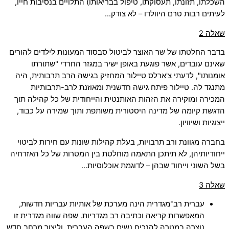
השכלתו, תזונתו, תעסוקתו, טיפול בבריאותו) התלויים בנסיבות חייו,
לעיתים רבות טרם היוולדו – לא צודק…
שאלה 2
בדבר החלטתו של שר האוצר לביטול סבסוד המעונות לילדים להורים
שאינם עובדים, אשר פוגעת באופן ישיר במגזר החרדי "שתורתו
אומנותו", לדעתי צ'ארלס טיילור המחזיק בגישה הרב תרבותית, היה
מתנגד לה. טיילור פיתח גישה חדשנית ומאוזנת לרב-תרבותיות
המכירה ומוקירה את הזהות האותנטית והייחודית של כל קהילה תוך
הדגשת קיומה של מדינה היסטורית משותפת ותוך שמירה על כבוד,
ייצוגיות ושיוויון.
בחברה מגוונת ורב תרבויות, בעלת קהילות שונות עם חירות לביטוי
ייחודיותיהן, לא תיתכן התאמה מוחלטת בין המטרות של כל האזרחיה
בשל השוני וייחוד שבהן – לדוגמת אוכלוסיות…
שאלה 3
עברית רב־מגדרית הינה מערכת של אותיות עבריות חדשות,
המאפשרות קריאה וכתיבה רב מגדריות. שפה שווה מגדרית זו
נוצרה במטרה להנכיח נשים בשפה העברית, וליצור מרחב חדש