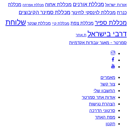
מכללת אורנים
מכללת אחוה
מכללת
אורות ישראל
מכללת אפרתה
מכללת סמינר הקיבוצים
כנרת
מכללת לוינסקי לחינוך
שלוחת
מכללת ספיר
מכללת צפת
מכללת שנקר
מכללת קיי
דרבי בישראל
ת.אחר
Back
סמרטר - מאגר עבודות אקדמיות
To
Top
מאמרים
צור קשר
החשבון שלי
אודות אתר סמרטר
הצהרת נגישות
סרטוני הדרכה
מפת האתר
תקנון