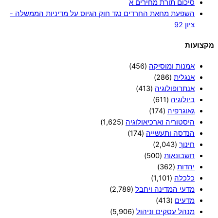
סיכום תורת מחירים א
השפעת מחאת החרדים נגד חוק הגיוס על מדיניות הממשלה -
ציון 92
מקצועות
אמנות ומוסיקה
(456)
אנגלית
(286)
אנתרופולוגיה
(413)
ביולוגיה
(611)
גאוגרפיה
(174)
היסטוריה וארכיאולוגיה
(1,625)
הנדסה ותעשייה
(174)
חינוך
(2,043)
חשבונאות
(500)
יהדות
(362)
כלכלה
(1,101)
מדעי המדינה ויחבל
(2,789)
מדעים
(413)
מנהל עסקים וניהול
(5,906)