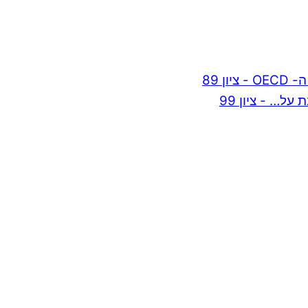
ן 89
ל… - ציון 99