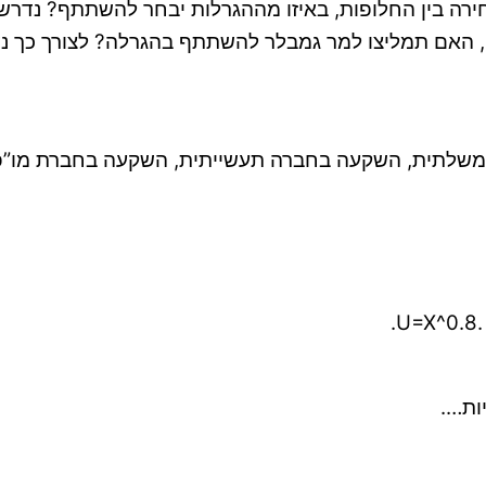
רה בין החלופות, באיזו מההגרלות יבחר להשתתף? נדרש
חה שמחיר השתתפות בהגרלה עומד על 200 ש”ח, האם תמליצו למר גמבלר להשתתף ב
ממשלתית, השקעה בחברה תעשייתית, השקעה בחברת מו”פ
ות….