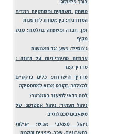
צורך פיזיולוגי
משחק, משחקים ומשחקיות במדיה
המודרנית: בין מסורת לחדשנות
זמן, חברה ומשפחה בתלמוד: מבט
מקיף
ג'נוסייד: פשע נגד האנושות
עבודות סמינריוניות על תזונה :
מדריך קצר
מדריך הישרדות: כלים פרקטיים
להצלחה בקורס מבוא למתמטיקה
למה כדאי להיעזר בסמרטר?
ניהול העתיד: ניהול אסטרטגי של
משאבים טכנולוגיים
ניהול משאבי אנוש: יעילות
בחשבוניות, שכר, פיצויים ותקנות