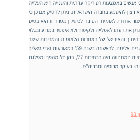
אנשים באמצעות רטוריקה עדתית והשנייה היא העלייה
 רצון להיטמע בחברה הישראלית. ניתן להסיק אם כן כי
יצור אחדות לאומית. הסיבה לכישלון מטרה זו היא בסיס
תן את דעתו לאפלייה ולקיפוח ולא איפשר במודע ובגלוי
 ההיתוך והאידיאל של האחדות הלאומית והמרירות שיצר
הפער הבין עדתי באו לידי ביטוי בתנועת לתקומתה של פעילות חוץ פרלמנטרית אלימה, לראשונה בשנת 59' במאורעות ואדי סאליב
ולאחריה בשנות 71' עם תנועת "הפנתרים השחורים". מעבר לכך, ביטוי לעדתיות המתהווה היה בבחירות 77', בהן חל מהפך ומפלגת
ת- בעיקר מרוסיה ומבריה"מ.
9