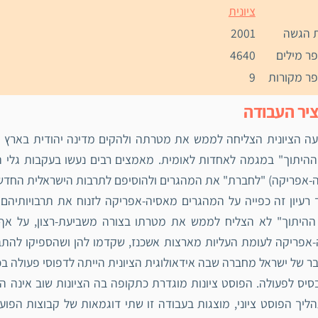
ציונית
 הגשה
2001
ר מילים
4640
ר מקורות
9
יר העבודה
ה הציונית הצליחה לממש את מטרתה ולהקים מדינה יהודית בארץ ישר
ה-אפריקה) "לחברת" את המהגרים ולהוסיפם לתרבות הישראלית החדש
 רעיון זה כפייה על המהגרים מאסיה-אפריקה לזנוח את תרבויותיהם 
 ההיתוך" לא הצליח לממש את מטרתו בצורה משביעת-רצון, על 
-אפריקה לעומת העליות מארצות אשכנז, שקדמו להן ושהספיקו להתב
 של ישראל מחברה שבה אידאולוגית הציונית הייתה לדפוסי פעולה בכל
סיס לפעולה. הפוסט ציונות מוגדרת כתקופה בה הציונות שוב אינה ה
יך הפוסט ציוני, מוצגות בעבודה זו שתי דוגמאות של קבוצות הפוע