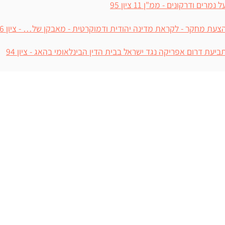
ל נמרים ודרקונים - ממ"ן 11 ציון 95
צעת מחקר - לקראת מדינה יהודית ודמוקרטית - מאבקן של… - ציון 96
ביעת דרום אפריקה נגד ישראל בבית הדין הבינלאומי בהאג - ציון 94