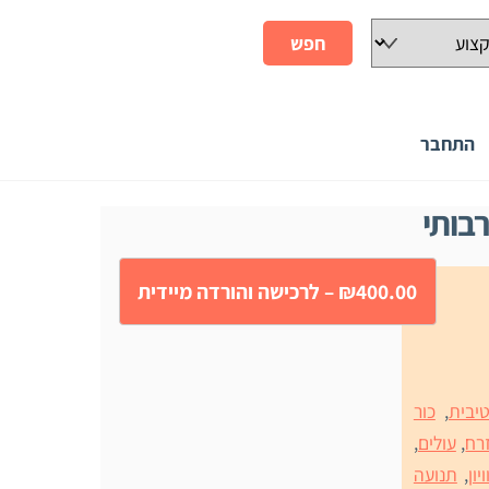
התחבר
רבותי
₪400.00 – לרכישה והורדה מיידית
יבית
,
כור
רח
,
עולים
,
יון
,
תנועה