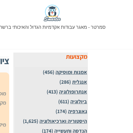
Ski
t
conten
סמרטר - מאגר עבודות אקדמיות הגדול והאיכותי ברשת
מקצועות
ציו
אמנות ומוסיקה
(456)
אנגלית
(286)
אנתרופולוגיה
(413)
מוס
ביולוגיה
(611)
מקצ
גאוגרפיה
(174)
היסטוריה וארכיאולוגיה
(1,625)
מיל
הנדסה ותעשייה
(174)