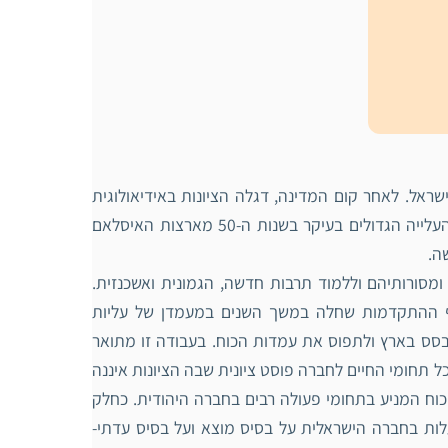
אל. לאחר קום המדינה, דגלה הציונות באידיאולוגית
"כור ההיתוך" במגמה לאחדות לאומית. מאמצים רבים נעשו בעקבות גלי העלייה הגדולים בעיקר בשנות ה-50 מארצות האיסלאם
ה.
ומסורותיהם וללמוד תרבות חדשה, הגמונית ואשכנזית.
אף ההתקדמות שחלה במשך השנים במעמדן של עליות
סס בארץ ולתפוס את עמדות הכוח. בעבודה זו מתואר
 תחומי החיים לחברה פוסט ציונית שבה הציונות איננה
כוח המניע בתחומי פעולה רבים בחברה היהודית. כחלק
לות בחברה הישראלית על בסיס מוצא ועל בסיס עדתי-