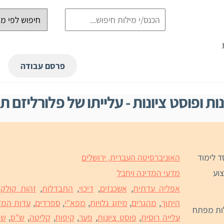
פרסם עבודה
נות ופוסט ציונות - עלייתו של פלורליזם ת
ד לימוד
האוניברסיטה העברית, ירושלים
וע
מדעי המדינה ויחבל
אפליה עדתית
,
אשכנזים
,
דיכוי
,
התבדלות
,
זהות קולקט
היתוך
,
מהגרים
,
מיזוג גלויות
,
מפא"י
,
ספרדים
,
עדות המז
ות מפתח
עלייה רוסית
,
פוסט ציונות
,
פער
,
קיפוח
,
קליטה
,
ש"ס
,
שוו